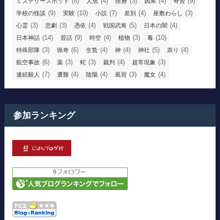
(8)
(4)
(3)
(4)
(9)
ミステリースポット
人魚
医療
因果
奇習
(9)
(10)
(7)
(4)
(3)
学校の怪談
実験
小説
差別
座敷わらし
(3)
(3)
(4)
(5)
(4)
心霊
悲劇
憑依
戦国武将
日本の闇
(14)
(9)
(4)
(3)
(10)
日本神話
昔話
時空
植物
毒
(3)
(6)
(4)
(4)
(5)
(4)
特殊部隊
猟奇
生贄
神
神社
祟り
(6)
(3)
(3)
(4)
(3)
航空事故
薬
蛇
裁判
超常現象
(7)
(4)
(4)
(3)
(4)
連続殺人
遭難
陰陽
風習
魔女
参加ランキング