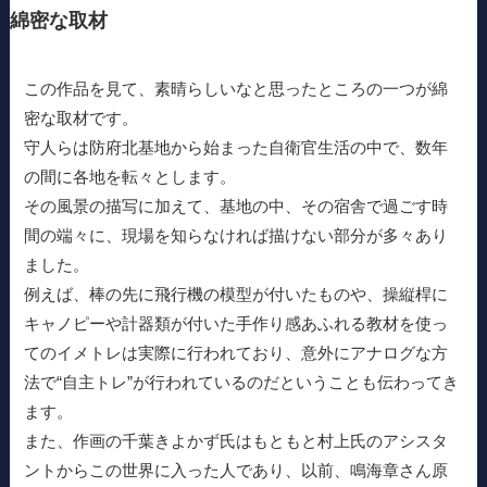
綿密な取材
この作品を見て、素晴らしいなと思ったところの一つが綿
密な取材です。
守人らは防府北基地から始まった自衛官生活の中で、数年
の間に各地を転々とします。
その風景の描写に加えて、基地の中、その宿舎で過ごす時
間の端々に、現場を知らなければ描けない部分が多々あり
ました。
例えば、棒の先に飛行機の模型が付いたものや、操縦桿に
キャノピーや計器類が付いた手作り感あふれる教材を使っ
てのイメトレは実際に行われており、意外にアナログな方
法で“自主トレ”が行われているのだということも伝わってき
ます。
また、作画の千葉きよかず氏はもともと村上氏のアシスタ
ントからこの世界に入った人であり、以前、鳴海章さん原