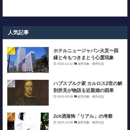
人気記事
ホテルニュージャパン火災〜因
縁と今もつきまとう心霊現象
2022-12-12
超常現象・都市伝説
ハプスブルク家 カルロス2世の解
剖所見が物語る近親婚の因果
2022-03-28
超常現象・都市伝説
2ch洒落怖「リアル」の考察
2024-12-28
超常現象・都市伝説