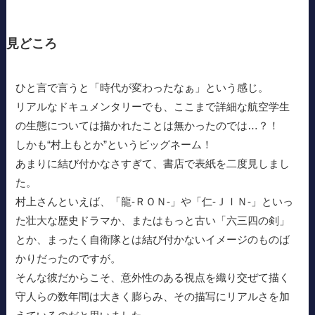
見どころ
ひと言で言うと「時代が変わったなぁ」という感じ。
リアルなドキュメンタリーでも、ここまで詳細な航空学生
の生態については描かれたことは無かったのでは…？！
しかも“村上もとか”というビッグネーム！
あまりに結び付かなさすぎて、書店で表紙を二度見しまし
た。
村上さんといえば、「龍-ＲＯＮ-」や「仁-ＪＩＮ-」といっ
た壮大な歴史ドラマか、またはもっと古い「六三四の剣」
とか、まったく自衛隊とは結び付かないイメージのものば
かりだったのですが。
そんな彼だからこそ、意外性のある視点を織り交ぜて描く
守人らの数年間は大きく膨らみ、その描写にリアルさを加