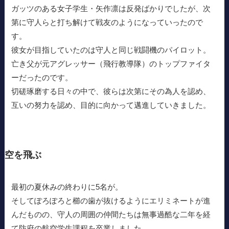
ガッツのある女子学生・矢作凛は反発ばかりでしたが、次
第に守人らと打ち解けて戦友のようになっていったので
す。
彼女が目指していたのは守人と同じ戦闘機のパイロット。
亡き父が元アグレッサー（飛行教導隊）のトップファイタ
ーだったのです。
切磋琢磨する日々の中で、彼らは次第にその為人を認め、
互いの努力を認め、目的に向かって邁進していきました。
空を飛ぶ
最初の夏休みの終わりに5名が。
そしてぽろぽろと櫛の歯が抜けるようにエリミネートが進
んだものの、守人の周囲の仲間たちは無事過酷な二年を経
て防府の航空学生課程を卒業しました。