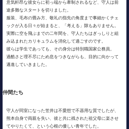
意気軒昂な彼女らに初っ端から牽制されるなど、守人は前
途多難なスタートを切りました。
服装、毛布の畳み方、敬礼の指先の角度まで事細かくチェ
ックが入る日々が始まると、「考える」隙もありません。
実際に空を飛ぶまでの二年間を、守人たちはぎっしりと組
み込まれたカリキュラムを消化して過ごすのです。
彼らは学生であっても、その身分は特別職国家公務員。
過酷さと理不尽にため息をつきながらも、目的に向かって
邁進していきました。
仲間たち
守人が同室になった笠井は不愛想で不器用な質でしたが、
熊本自身で両親を失い、彼と共に残された祖父母に楽させ
てやりたくて、という心根の優しい青年でした。