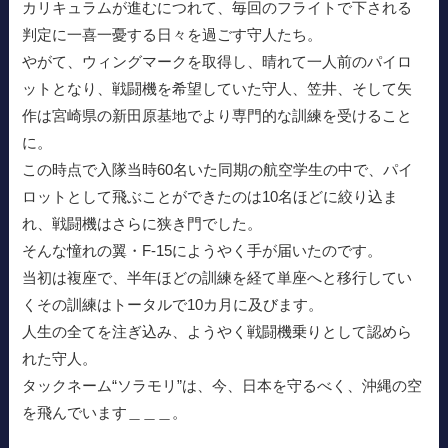
カリキュラムが進むにつれて、毎回のフライトで下される
判定に一喜一憂する日々を過ごす守人たち。
やがて、ウィングマークを取得し、晴れて一人前のパイロ
ットとなり、戦闘機を希望していた守人、笠井、そして矢
作は宮崎県の新田原基地でより専門的な訓練を受けること
に。
この時点で入隊当時60名いた同期の航空学生の中で、パイ
ロットとして飛ぶことができたのは10名ほどに絞り込ま
れ、戦闘機はさらに狭き門でした。
そんな憧れの翼・F-15にようやく手が届いたのです。
当初は複座で、半年ほどの訓練を経て単座へと移行してい
くその訓練はトータルで10カ月に及びます。
人生の全てを注ぎ込み、ようやく戦闘機乗りとして認めら
れた守人。
タックネーム“ソラモリ”は、今、日本を守るべく、沖縄の空
を飛んでいます＿＿＿。