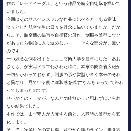
作の「レディイーグル」という作品で航空自衛隊を描いて
いました。
今回はそのサスペンスフルな作品に比べると、ある意味
淡々とした航空学生の日々を丹念に描いていますが、だか
らこそ、航空機の描写や自衛官の所作、制服や髪型にウソ
があったら物語に入り込めない＿＿＿そんな部分が、無い
のです。
一つ残念な例を出すと＿＿＿防衛大学を題材にした「あお
ざくら」が実写ドラマ化された時に、本家の防衛省広報が
一切かかわっておらず、制服の形や髪型が全く本来のそれ
と異なり、見ている側に違和感を残す“なんちゃって”で終わ
ってしまったのです。
せっかくのテーマが、なんと勿体無い！と思わずにいられ
ない結果でした。
本作では、まず守人が入隊する前と、入隊時の髪型から変
化します。
そして、次第にその立ち姿、背中から腰のライン、歩き方