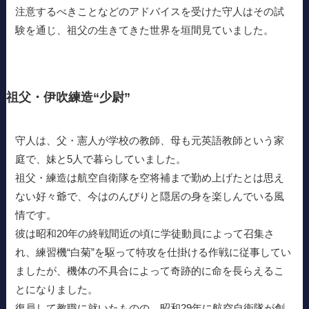
注意するべきことなどのアドバイスを受けた守人はその試
験を通じ、祖父の生きてきた世界を垣間見ていました。
祖父・伊吹練造“少尉”
守人は、父・憲人が学校の教師、母も元英語教師という家
庭で、妹と5人で暮らしていました。
祖父・練造は航空自衛隊を空将補まで勤め上げたとは思え
ない好々爺で、今はのんびりと隠居の身を楽しんでいる風
情です。
彼は昭和20年の終戦間近の頃に学徒動員によって召集さ
れ、練習機“白菊”を駆って特攻を仕掛ける作戦に従事してい
ましたが、機体の不具合によって奇跡的に命を長らえるこ
とになりました。
復員して教職に就いたものの、昭和29年に航空自衛隊が創