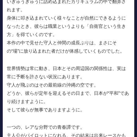
いぎゅうぎゅうに詰め込まれたカリキュラムの中で翻弄さ
れます。
身体に叩き込まれていく様々なことが自然にできるように
なったとき、彼らは職業というよりも「自衛官という生き
方」を得ていくのです。
本作の中で見せた守人と仲間の成長ぶりは、まさにそ
の“場”に放り込まれた者だけが体感していくものでした。
世界情勢は常に動き、日本とその周辺国の関係性は、実は
常に予断を許さない状況にあります。
守人が飛ぶのはその最前線の沖縄の空です。
どうか、彼らが定年を迎えるその日まで、日本が“平和”であ
り続けますように。
そして彼らが無事でありますように。
一つの、レアな分野での青春譚です。
主人公がパイロットになれる、その結末は出来レースかも