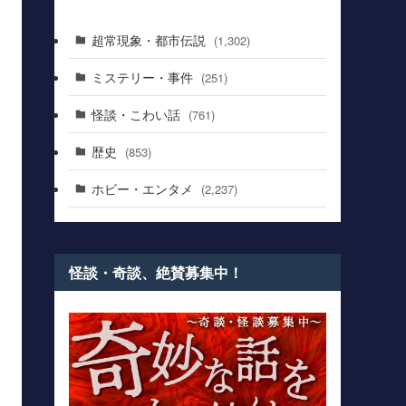
超常現象・都市伝説
(1,302)
ミステリー・事件
(251)
怪談・こわい話
(761)
歴史
(853)
ホビー・エンタメ
(2,237)
怪談・奇談、絶賛募集中！