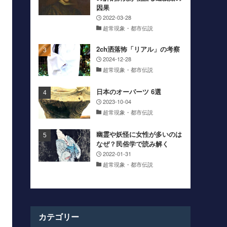
因果
2022-03-28
超常現象・都市伝説
2ch洒落怖「リアル」の考察
2024-12-28
超常現象・都市伝説
日本のオーパーツ 6選
2023-10-04
超常現象・都市伝説
幽霊や妖怪に女性が多いのは
なぜ？民俗学で読み解く
2022-01-31
超常現象・都市伝説
カテゴリー