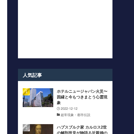
人気記事
ホテルニュージャパン火災〜
因縁と今もつきまとう心霊現
象
2022-12-12
超常現象・都市伝説
ハプスブルク家 カルロス2世
の解剖所見が物語る近親婚の