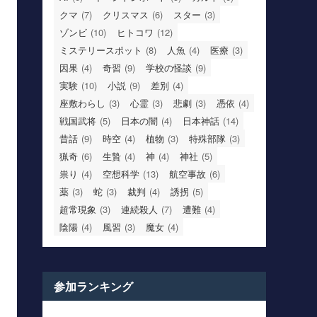
クマ
(7)
クリスマス
(6)
スター
(3)
ゾンビ
(10)
ヒトコワ
(12)
ミステリースポット
(8)
人魚
(4)
医療
(3)
因果
(4)
奇習
(9)
学校の怪談
(9)
実験
(10)
小説
(9)
差別
(4)
座敷わらし
(3)
心霊
(3)
悲劇
(3)
憑依
(4)
戦国武将
(5)
日本の闇
(4)
日本神話
(14)
昔話
(9)
時空
(4)
植物
(3)
特殊部隊
(3)
猟奇
(6)
生贄
(4)
神
(4)
神社
(5)
祟り
(4)
空想科学
(13)
航空事故
(6)
薬
(3)
蛇
(3)
裁判
(4)
誘拐
(5)
超常現象
(3)
連続殺人
(7)
遭難
(4)
陰陽
(4)
風習
(3)
魔女
(4)
参加ランキング