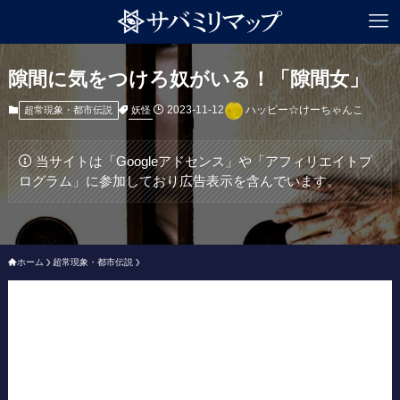
隙間に気をつけろ奴がいる！「隙間女」
2023-11-12
ハッピー☆けーちゃんこ
妖怪
超常現象・都市伝説
当サイトは「Googleアドセンス」や「アフィリエイトプ
ログラム」に参加しており広告表示を含んでいます。
ホーム
超常現象・都市伝説