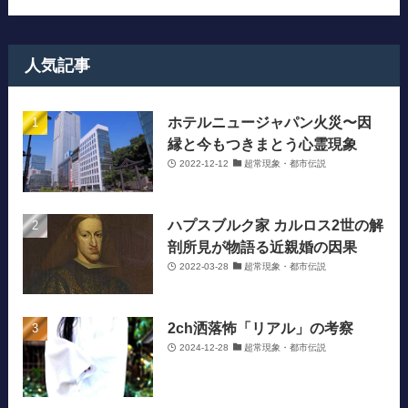
人気記事
ホテルニュージャパン火災〜因
縁と今もつきまとう心霊現象
2022-12-12
超常現象・都市伝説
ハプスブルク家 カルロス2世の解
剖所見が物語る近親婚の因果
2022-03-28
超常現象・都市伝説
2ch洒落怖「リアル」の考察
2024-12-28
超常現象・都市伝説