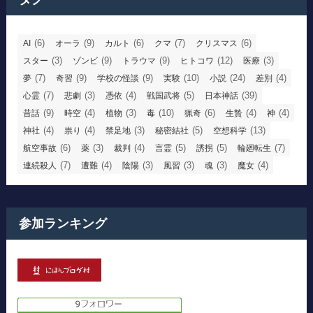
(6)
(9)
(6)
(7)
(6)
AI
オーラ
カルト
クマ
クリスマス
(3)
(9)
(9)
(12)
(3)
スター
ゾンビ
トラウマ
ヒトコワ
医療
(7)
(9)
(9)
(10)
(24)
(4)
夢
奇習
学校の怪談
実験
小説
差別
(7)
(3)
(4)
(5)
(39)
心霊
悲劇
憑依
戦国武将
日本神話
(9)
(4)
(3)
(10)
(6)
(4)
(4)
昔話
時空
植物
毒
猟奇
生贄
神
(4)
(4)
(3)
(5)
(13)
神社
祟り
禁足地
秘密結社
空想科学
(6)
(3)
(4)
(5)
(5)
(7)
航空事故
薬
裁判
言霊
誘拐
輪廻転生
(7)
(4)
(3)
(3)
(3)
(4)
連続殺人
遭難
陰陽
風習
魂
魔女
参加ランキング