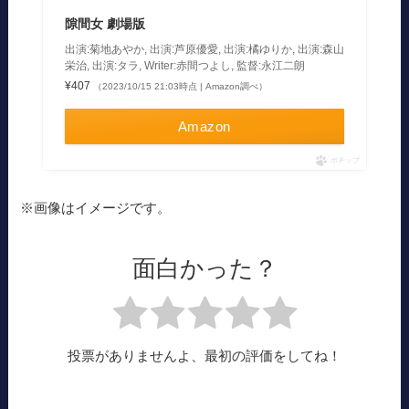
隙間女 劇場版
出演:菊地あやか, 出演:芦原優愛, 出演:橘ゆりか, 出演:森山
栄治, 出演:タラ, Writer:赤間つよし, 監督:永江二朗
¥407
（2023/10/15 21:03時点 | Amazon調べ）
Amazon
ポチップ
※画像はイメージです。
面白かった？
投票がありませんよ、最初の評価をしてね！