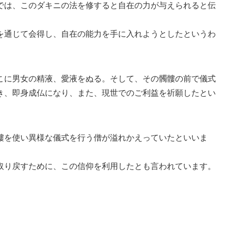
では、このダキニの法を修すると自在の力が与えられると伝
を通じて会得し、自在の能力を手に入れようとしたというわ
こに男女の精液、愛液をぬる。そして、その髑髏の前で儀式
き、即身成仏になり、また、現世でのご利益を祈願したとい
髏を使い異様な儀式を行う僧が溢れかえっていたといいま
取り戻すために、この信仰を利用したとも言われています。