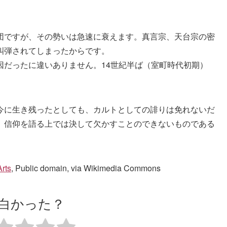
団ですが、その勢いは急速に衰えます。真言宗、天台宗の密
糾弾されてしまったからです。
因だったに違いありません。14世紀半ば（室町時代初期）
今に生き残ったとしても、カルトとしての誹りは免れないだ
、信仰を語る上では決して欠かすことのできないものである
rts
, Public domain, via Wikimedia Commons
白かった？