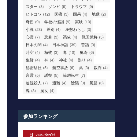
スター
(3)
ゾンビ
(9)
トラウマ
(9)
ヒトコワ
(12)
医療
(3)
因果
(4)
地獄
(2)
奇習
(9)
学校の怪談
(9)
実験
(10)
小説
(23)
差別
(4)
座敷わらし
(3)
心霊
(7)
悲劇
(3)
憑依
(4)
戦国武将
(5)
日本の闇
(4)
日本神話
(39)
昔話
(9)
時空
(4)
植物
(3)
毒
(10)
猟奇
(6)
生贄
(4)
神
(4)
神社
(4)
祟り
(4)
秘密結社
(5)
航空事故
(6)
薬
(3)
裁判
(4)
言霊
(5)
誘拐
(5)
輪廻転生
(7)
連続殺人
(7)
遭難
(4)
陰陽
(3)
風習
(3)
魂
(3)
魔女
(4)
参加ランキング