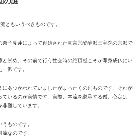
団の謎
亜流ともいうべきものです。
の弟子見蓮によって創始された真言宗醍醐派三宝院の宗派で
尊と崇め、その前で行う性交時の絶頂感こそが即身成仏にい
た一派です。
うにあつかわれていましたがまったくの別ものです。それが
っているのが実情です。実際、本流を継承する僧、心定は
を非難しています。
いうものです。
川流なのです。