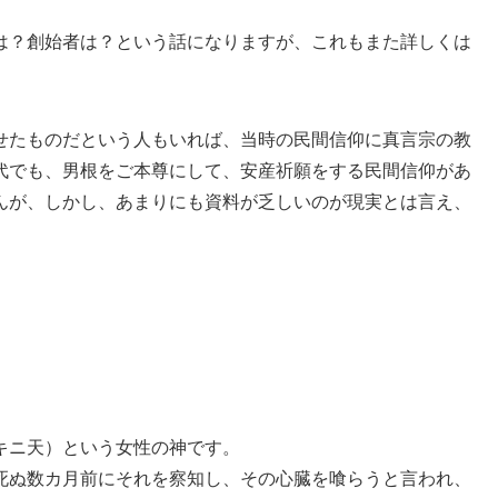
は？創始者は？という話になりますが、これもまた詳しくは
せたものだという人もいれば、当時の民間信仰に真言宗の教
代でも、男根をご本尊にして、安産祈願をする民間信仰があ
んが、しかし、あまりにも資料が乏しいのが現実とは言え、
キニ天）という女性の神です。
死ぬ数カ月前にそれを察知し、その心臓を喰らうと言われ、