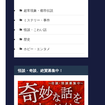
超常現象・都市伝説
ミステリー・事件
怪談・こわい話
歴史
ホビー・エンタメ
怪談・奇談、絶賛募集中！