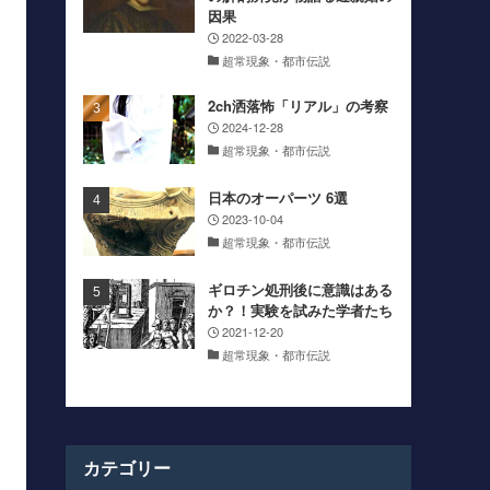
因果
2022-03-28
超常現象・都市伝説
2ch洒落怖「リアル」の考察
2024-12-28
超常現象・都市伝説
日本のオーパーツ 6選
2023-10-04
超常現象・都市伝説
ギロチン処刑後に意識はある
か？！実験を試みた学者たち
2021-12-20
超常現象・都市伝説
カテゴリー