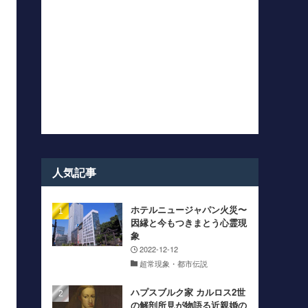
人気記事
ホテルニュージャパン火災〜
因縁と今もつきまとう心霊現
象
2022-12-12
超常現象・都市伝説
ハプスブルク家 カルロス2世
の解剖所見が物語る近親婚の