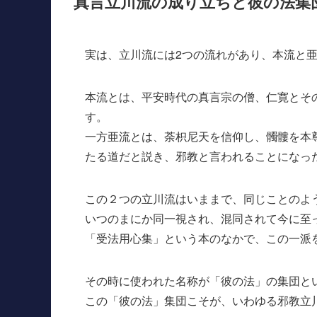
真言立川流の成り立ちと彼の法集
実は、立川流には2つの流れがあり、本流と
本流とは、平安時代の真言宗の僧、仁寛とそ
す。
一方亜流とは、荼枳尼天を信仰し、髑髏を本
たる道だと説き、邪教と言われることになっ
この２つの立川流はいままで、同じことのよ
いつのまにか同一視され、混同されて今に至
「受法用心集」という本のなかで、この一派
その時に使われた名称が「彼の法」の集団と
この「彼の法」集団こそが、いわゆる邪教立