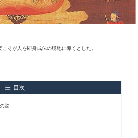
楽こそが人を即身成仏の境地に導くとした。
。
目次
の謎