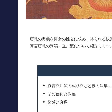
密教の奥義を男女の性交に求め、得られる快
真言密教の異端、立川流について紹介します
真言立川流の成り立ちと彼の法集団
その信仰と教義
隆盛と衰退