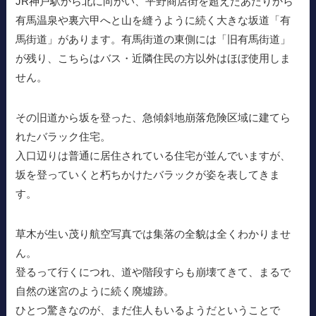
JR神戸駅から北に向かい、平野商店街を超えたあたりから
有馬温泉や裏六甲へと山を縫うように続く大きな坂道「有
馬街道」があります。有馬街道の東側には「旧有馬街道」
が残り、こちらはバス・近隣住民の方以外はほぼ使用しま
せん。
その旧道から坂を登った、急傾斜地崩落危険区域に建てら
れたバラック住宅。
入口辺りは普通に居住されている住宅が並んでいますが、
坂を登っていくと朽ちかけたバラックが姿を表してきま
す。
草木が生い茂り航空写真では集落の全貌は全くわかりませ
ん。
登るって行くにつれ、道や階段すらも崩壊てきて、まるで
自然の迷宮のように続く廃墟跡。
ひとつ驚きなのが、まだ住人もいるようだということで