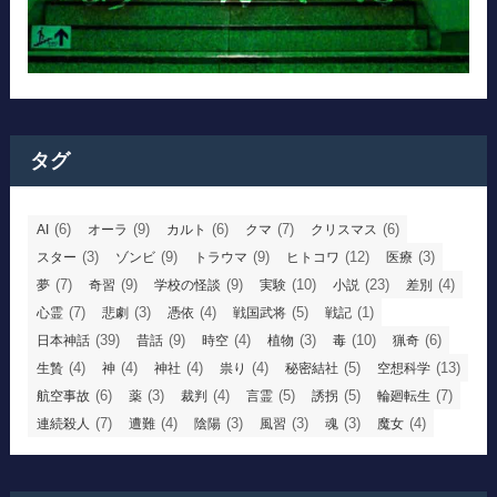
タグ
(6)
(9)
(6)
(7)
(6)
AI
オーラ
カルト
クマ
クリスマス
(3)
(9)
(9)
(12)
(3)
スター
ゾンビ
トラウマ
ヒトコワ
医療
(7)
(9)
(9)
(10)
(23)
(4)
夢
奇習
学校の怪談
実験
小説
差別
(7)
(3)
(4)
(5)
(1)
心霊
悲劇
憑依
戦国武将
戦記
(39)
(9)
(4)
(3)
(10)
(6)
日本神話
昔話
時空
植物
毒
猟奇
(4)
(4)
(4)
(4)
(5)
(13)
生贄
神
神社
祟り
秘密結社
空想科学
(6)
(3)
(4)
(5)
(5)
(7)
航空事故
薬
裁判
言霊
誘拐
輪廻転生
(7)
(4)
(3)
(3)
(3)
(4)
連続殺人
遭難
陰陽
風習
魂
魔女