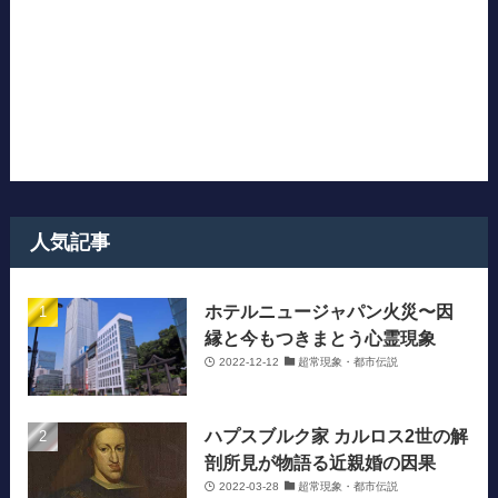
人気記事
ホテルニュージャパン火災〜因
縁と今もつきまとう心霊現象
2022-12-12
超常現象・都市伝説
ハプスブルク家 カルロス2世の解
剖所見が物語る近親婚の因果
2022-03-28
超常現象・都市伝説