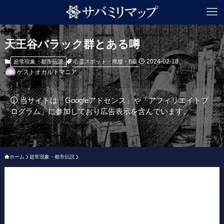
天王谷バラック群とある噂
2024-02-18
心霊スポット・廃墟・B級
超常現象・都市伝説
ゲストオカルトマニア
当サイトは「Googleアドセンス」や「アフィリエイトプ
ログラム」に参加しており広告表示を含んでいます。
ホーム
超常現象・都市伝説