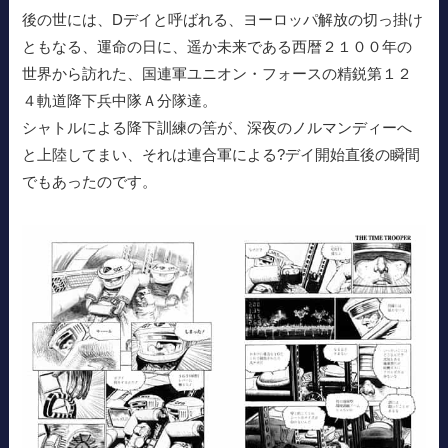
後の世には、Dデイと呼ばれる、ヨーロッパ解放の切っ掛け
ともなる、運命の日に、遥か未来である西暦２１００年の
世界から訪れた、国連軍ユニオン・フォースの精鋭第１２
４軌道降下兵中隊Ａ分隊達。
シャトルによる降下訓練の筈が、深夜のノルマンディーへ
と上陸してまい、それは連合軍による?デイ開始直後の瞬間
でもあったのです。