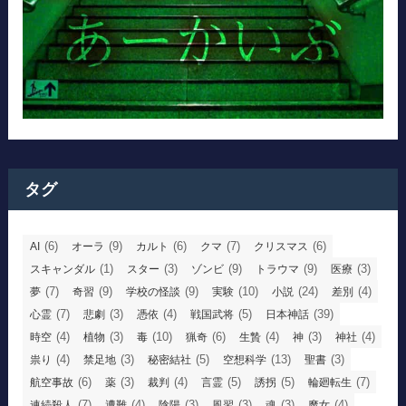
タグ
(6)
(9)
(6)
(7)
(6)
AI
オーラ
カルト
クマ
クリスマス
(1)
(3)
(9)
(9)
(3)
スキャンダル
スター
ゾンビ
トラウマ
医療
(7)
(9)
(9)
(10)
(24)
(4)
夢
奇習
学校の怪談
実験
小説
差別
(7)
(3)
(4)
(5)
(39)
心霊
悲劇
憑依
戦国武将
日本神話
(4)
(3)
(10)
(6)
(4)
(3)
(4)
時空
植物
毒
猟奇
生贄
神
神社
(4)
(3)
(5)
(13)
(3)
祟り
禁足地
秘密結社
空想科学
聖書
(6)
(3)
(4)
(5)
(5)
(7)
航空事故
薬
裁判
言霊
誘拐
輪廻転生
(7)
(4)
(3)
(3)
(3)
(4)
連続殺人
遭難
陰陽
風習
魂
魔女