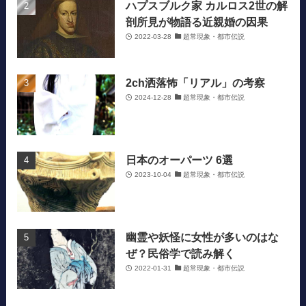
ハプスブルク家 カルロス2世の解
剖所見が物語る近親婚の因果
2022-03-28
超常現象・都市伝説
2ch洒落怖「リアル」の考察
2024-12-28
超常現象・都市伝説
日本のオーパーツ 6選
2023-10-04
超常現象・都市伝説
幽霊や妖怪に女性が多いのはな
ぜ？民俗学で読み解く
2022-01-31
超常現象・都市伝説