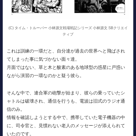
(C) タイム・トルーパー 小林源文戦場戦記シリーズ 小林源文 SBクリエイ
ティブ
これは訓練の一環だと、自分達が過去の世界へと飛ばされ
てしまった事に気づかない面々達。
月面ではない、草と木と酸素のある地球型の惑星に戸惑い
ながら演習の一環なのかと疑う彼ら。
そんな中で、連合軍の砲撃が始まり、彼らの乗っていたシ
ャトルは破壊され、通信を行うも、電波は旧式のラジオ通
信のみ。
情報を確認しようとする中で、携帯していた電子機器の中
に、司令官と、見慣れない老人のメッセージが添えられて
いたのです。