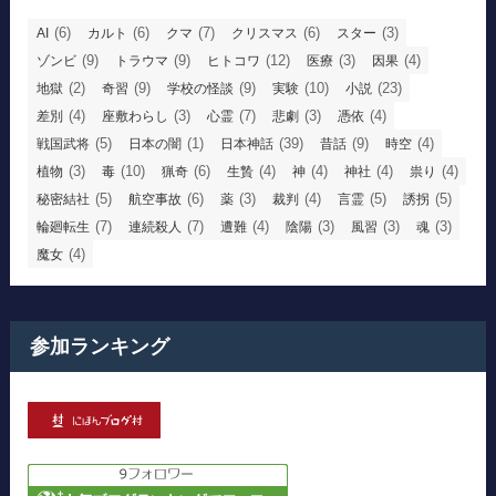
(6)
(6)
(7)
(6)
(3)
AI
カルト
クマ
クリスマス
スター
(9)
(9)
(12)
(3)
(4)
ゾンビ
トラウマ
ヒトコワ
医療
因果
(2)
(9)
(9)
(10)
(23)
地獄
奇習
学校の怪談
実験
小説
(4)
(3)
(7)
(3)
(4)
差別
座敷わらし
心霊
悲劇
憑依
(5)
(1)
(39)
(9)
(4)
戦国武将
日本の闇
日本神話
昔話
時空
(3)
(10)
(6)
(4)
(4)
(4)
(4)
植物
毒
猟奇
生贄
神
神社
祟り
(5)
(6)
(3)
(4)
(5)
(5)
秘密結社
航空事故
薬
裁判
言霊
誘拐
(7)
(7)
(4)
(3)
(3)
(3)
輪廻転生
連続殺人
遭難
陰陽
風習
魂
(4)
魔女
参加ランキング