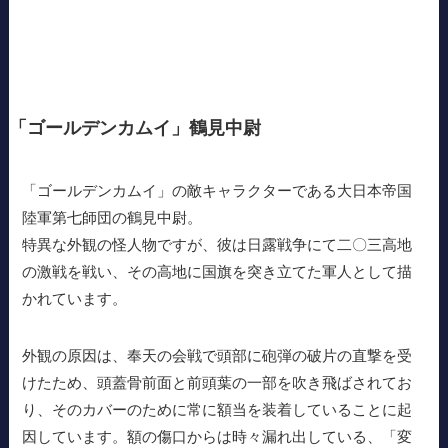
「ゴールデンカムイ」鶴見中尉
「ゴールデンカムイ」の敵キャラクターである大日本帝国
陸軍第七師団の鶴見中尉。
特異な外観の怪人物ですが、彼は日露戦争にて二〇三高地
の激戦を戦い、その高地に国旗を突き立てた軍人として描
かれています。
外観の原因は、奉天の会戦で頭部に砲弾の破片の直撃を受
けたため、頭蓋骨前面と前頭葉の一部を吹き飛ばされてお
り、そのカバーのために常に額当を装着していることに起
因しています。額の傷口からは時々漏れ出している、「変