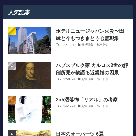
人気記事
ホテルニュージャパン火災〜因
縁と今もつきまとう心霊現象
2022-12-12
超常現象・都市伝説
ハプスブルク家 カルロス2世の解
剖所見が物語る近親婚の因果
2022-03-28
超常現象・都市伝説
2ch洒落怖「リアル」の考察
2024-12-28
超常現象・都市伝説
日本のオーパーツ 6選