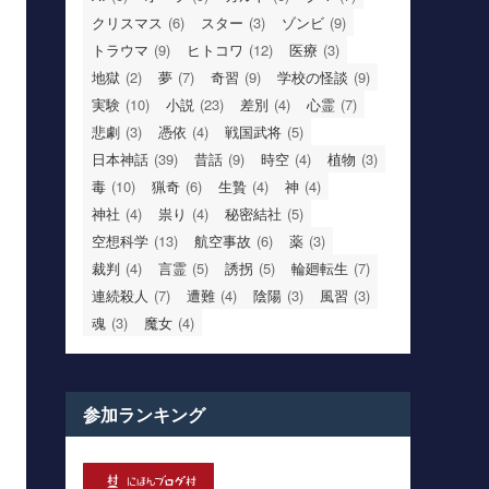
クリスマス
(6)
スター
(3)
ゾンビ
(9)
トラウマ
(9)
ヒトコワ
(12)
医療
(3)
地獄
(2)
夢
(7)
奇習
(9)
学校の怪談
(9)
実験
(10)
小説
(23)
差別
(4)
心霊
(7)
悲劇
(3)
憑依
(4)
戦国武将
(5)
日本神話
(39)
昔話
(9)
時空
(4)
植物
(3)
毒
(10)
猟奇
(6)
生贄
(4)
神
(4)
神社
(4)
祟り
(4)
秘密結社
(5)
空想科学
(13)
航空事故
(6)
薬
(3)
裁判
(4)
言霊
(5)
誘拐
(5)
輪廻転生
(7)
連続殺人
(7)
遭難
(4)
陰陽
(3)
風習
(3)
魂
(3)
魔女
(4)
参加ランキング