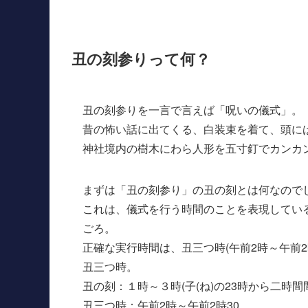
丑の刻参りって何？
丑の刻参りを一言で言えば「呪いの儀式」。
昔の怖い話に出てくる、白装束を着て、頭に
神社境内の樹木にわら人形を五寸釘でカンカ
まずは「丑の刻参り」の丑の刻とは何なので
これは、儀式を行う時間のことを表現してい
ごろ。
正確な実行時間は、丑三つ時(午前2時～午前2
丑三つ時。
丑の刻：１時～３時(子(ね)の23時から二時間
丑三つ時：午前2時～午前2時30