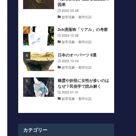
因果
2022-03-28
超常現象・都市伝説
2ch洒落怖「リアル」の考察
2024-12-28
超常現象・都市伝説
日本のオーパーツ 6選
2023-10-04
超常現象・都市伝説
幽霊や妖怪に女性が多いのは
なぜ？民俗学で読み解く
2022-01-31
超常現象・都市伝説
カテゴリー