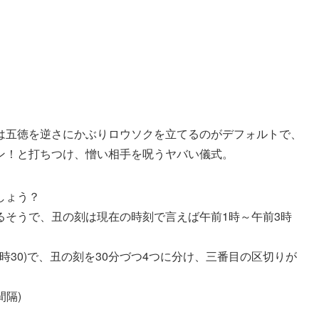
は五徳を逆さにかぶりロウソクを立てるのがデフォルトで、
ン！と打ちつけ、憎い相手を呪うヤバい儀式。
しょう？
るそうで、丑の刻は現在の時刻で言えば午前1時～午前3時
時30)で、丑の刻を30分づつ4つに分け、三番目の区切りが
間隔)