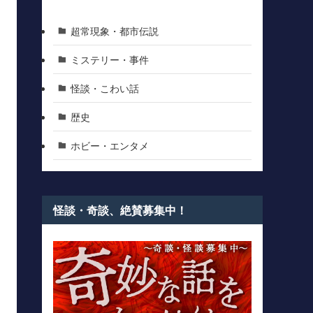
超常現象・都市伝説
ミステリー・事件
怪談・こわい話
歴史
ホビー・エンタメ
怪談・奇談、絶賛募集中！