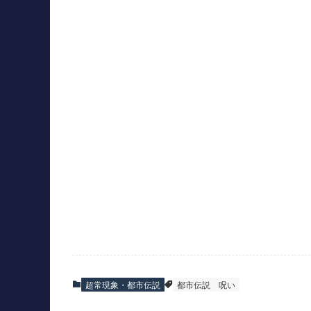
超常現象・都市伝説
都市伝説
呪い