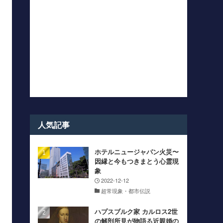
人気記事
ホテルニュージャパン火災〜
因縁と今もつきまとう心霊現
象
2022-12-12
超常現象・都市伝説
ハプスブルク家 カルロス2世
の解剖所見が物語る近親婚の