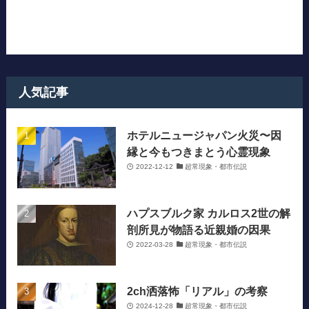
人気記事
ホテルニュージャパン火災〜因
縁と今もつきまとう心霊現象
2022-12-12
超常現象・都市伝説
ハプスブルク家 カルロス2世の解
剖所見が物語る近親婚の因果
2022-03-28
超常現象・都市伝説
2ch洒落怖「リアル」の考察
2024-12-28
超常現象・都市伝説