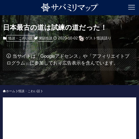
日本最古の道は試練の道だった！
2020-10-02
ゲスト怪談語り
実話怪談
怪談・こわい話
当サイトは「Googleアドセンス」や「アフィリエイトプ
ログラム」に参加しており広告表示を含んでいます。
ホーム
怪談・こわい話