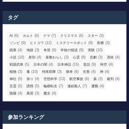
タグ
(6)
(6)
(7)
(6)
(3)
AI
カルト
クマ
クリスマス
スター
(9)
(12)
(9)
(3)
ゾンビ
ヒトコワ
ミステリースポット
医療
(4)
(3)
(9)
(9)
(10)
因果
地獄
奇習
学校の怪談
実験
(10)
(4)
(3)
(8)
(3)
(4)
小説
差別
座敷わらし
心霊
悲劇
憑依
(5)
(4)
(15)
(9)
(4)
戦国武将
日本の闇
日本神話
昔話
時空
(3)
(10)
(3)
(6)
(4)
(4)
植物
毒
特殊部隊
猟奇
生贄
神
(5)
(4)
(13)
(6)
(3)
(4)
神社
祟り
空想科学
航空事故
薬
裁判
(5)
(5)
(7)
(7)
(4)
言霊
誘拐
輪廻転生
連続殺人
遭難
(4)
(3)
(4)
陰陽
風習
魔女
参加ランキング