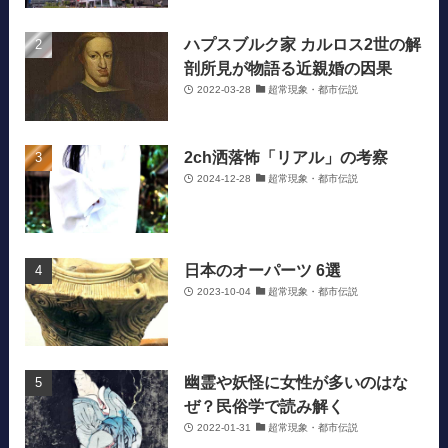
ハプスブルク家 カルロス2世の解
剖所見が物語る近親婚の因果
2022-03-28
超常現象・都市伝説
2ch洒落怖「リアル」の考察
2024-12-28
超常現象・都市伝説
日本のオーパーツ 6選
2023-10-04
超常現象・都市伝説
幽霊や妖怪に女性が多いのはな
ぜ？民俗学で読み解く
2022-01-31
超常現象・都市伝説