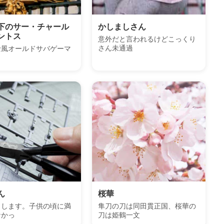
下のサー・チャール
かしましさん
ントス
意外だと言われるけどこっくり
さん未通過
士風オールドサバゲーマ
ん
桜華
申します。子供の頃に満
隼刀の刀は同田貫正国、桜華の
なかっ
刀は姫鶴一文