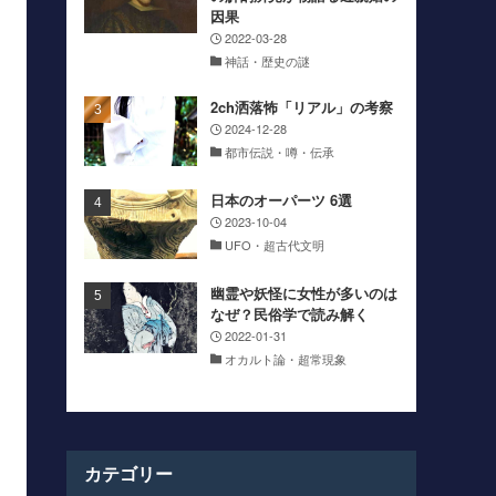
因果
2022-03-28
神話・歴史の謎
2ch洒落怖「リアル」の考察
2024-12-28
都市伝説・噂・伝承
日本のオーパーツ 6選
2023-10-04
UFO・超古代文明
幽霊や妖怪に女性が多いのは
なぜ？民俗学で読み解く
2022-01-31
オカルト論・超常現象
カテゴリー