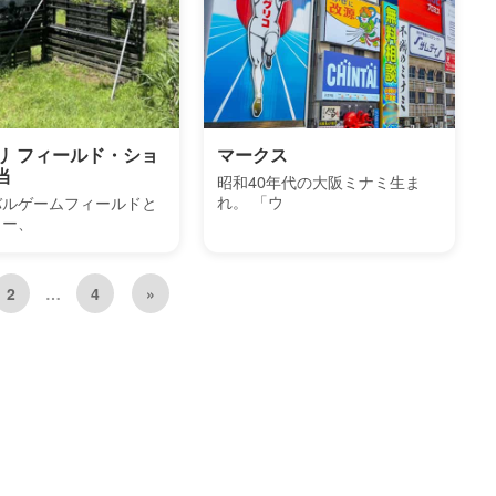
リ フィールド・ショ
マークス
当
昭和40年代の大阪ミナミ生ま
れ。 「ウ
バルゲームフィールドと
リー、
2
…
4
»