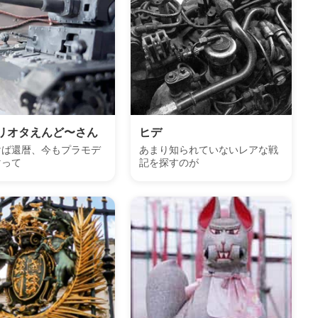
リオタえんど〜さん
ヒデ
けば還暦、今もプラモデ
あまり知られていないレアな戦
マって
記を探すのが