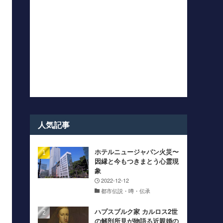
人気記事
ホテルニュージャパン火災〜
因縁と今もつきまとう心霊現
象
2022-12-12
都市伝説・噂・伝承
ハプスブルク家 カルロス2世
の解剖所見が物語る近親婚の