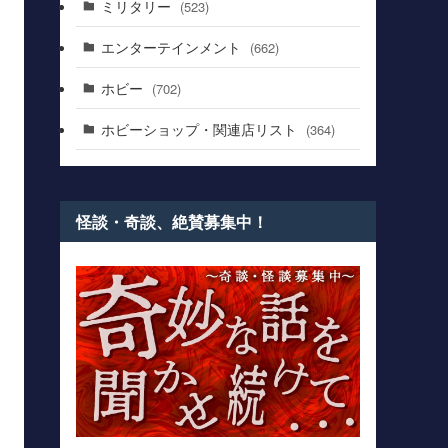
ミリタリー
(523)
エンターテインメント
(662)
ホビー
(702)
ホビーショップ・関連店リスト
(364)
怪談・奇談、絶賛募集中！