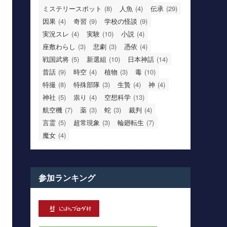
ミステリースポット
(8)
人魚
(4)
伝承
(29)
因果
(4)
奇習
(9)
学校の怪談
(9)
実況スレ
(4)
実験
(10)
小説
(4)
座敷わらし
(3)
悲劇
(3)
憑依
(4)
戦国武将
(5)
新選組
(10)
日本神話
(14)
昔話
(9)
時空
(4)
植物
(3)
毒
(10)
特撮
(8)
特殊部隊
(3)
生贄
(4)
神
(4)
神社
(5)
祟り
(4)
空想科学
(13)
航空機
(7)
薬
(3)
蛇
(3)
裁判
(4)
言霊
(5)
超常現象
(3)
輪廻転生
(7)
魔女
(4)
参加ランキング