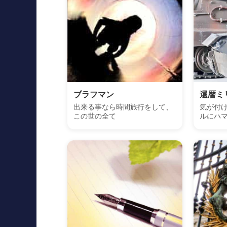
ブラフマン
還暦ミ
出来る事なら時間旅行をして、
気が付
この世の全て
ルにハ