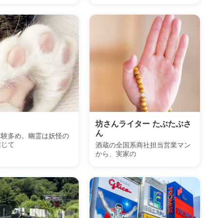
坊さんライター たぶたぶさ
ん
体験多め。幽霊は妖怪の
信じて
酒蔵の全国系商社担当営業マン
から、実家の