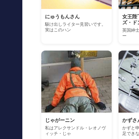
にゅうもんさん
女王陛
ズ・ド
駆け出しライター見習いです。
実はこのハン
英国紳
ー
じゃがーニン
かずさ
私はアレクサンドル・レオノヴ
かずと
ィッチ・じゃ
足でき