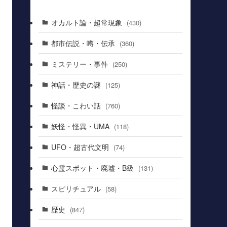
オカルト論・超常現象
(430)
都市伝説・噂・伝承
(360)
ミステリー・事件
(250)
神話・歴史の謎
(125)
怪談・こわい話
(760)
妖怪・怪異・UMA
(118)
UFO・超古代文明
(74)
心霊スポット・廃墟・B級
(131)
スピリチュアル
(58)
歴史
(847)