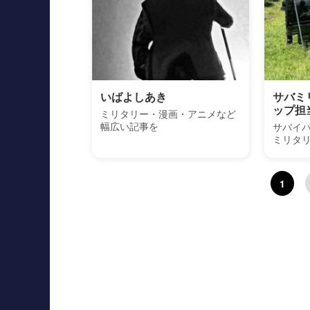
いばよしあき
サバミ
ップ担
ミリタリー・漫画・アニメなど
幅広い記事を
サバイ
ミリタ
1