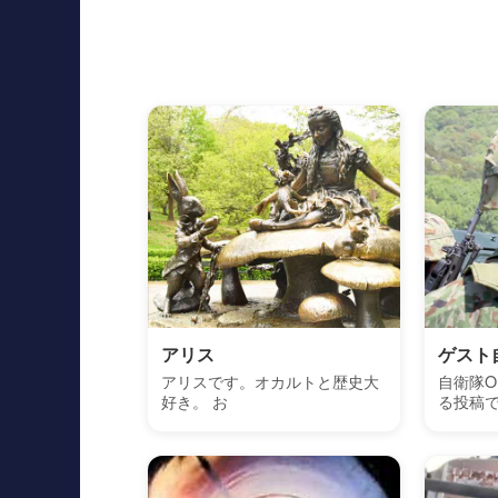
アリス
ゲスト
アリスです。オカルトと歴史大
自衛隊O
好き。 お
る投稿