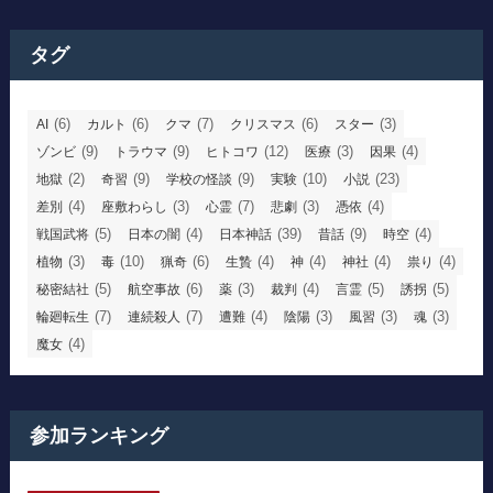
タグ
(6)
(6)
(7)
(6)
(3)
AI
カルト
クマ
クリスマス
スター
(9)
(9)
(12)
(3)
(4)
ゾンビ
トラウマ
ヒトコワ
医療
因果
(2)
(9)
(9)
(10)
(23)
地獄
奇習
学校の怪談
実験
小説
(4)
(3)
(7)
(3)
(4)
差別
座敷わらし
心霊
悲劇
憑依
(5)
(4)
(39)
(9)
(4)
戦国武将
日本の闇
日本神話
昔話
時空
(3)
(10)
(6)
(4)
(4)
(4)
(4)
植物
毒
猟奇
生贄
神
神社
祟り
(5)
(6)
(3)
(4)
(5)
(5)
秘密結社
航空事故
薬
裁判
言霊
誘拐
(7)
(7)
(4)
(3)
(3)
(3)
輪廻転生
連続殺人
遭難
陰陽
風習
魂
(4)
魔女
参加ランキング