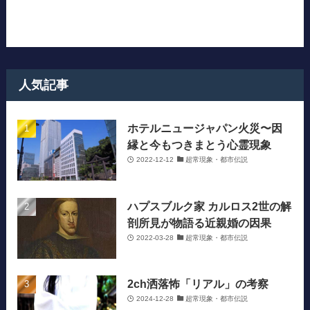
人気記事
ホテルニュージャパン火災〜因
縁と今もつきまとう心霊現象
2022-12-12
超常現象・都市伝説
ハプスブルク家 カルロス2世の解
剖所見が物語る近親婚の因果
2022-03-28
超常現象・都市伝説
2ch洒落怖「リアル」の考察
2024-12-28
超常現象・都市伝説