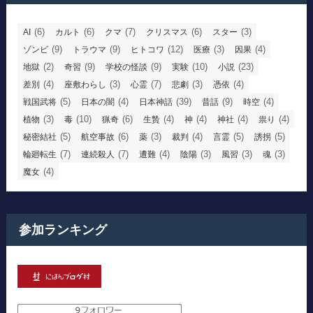
(6)
(6)
(7)
(6)
(3)
AI
カルト
クマ
クリスマス
スター
(9)
(9)
(12)
(3)
(4)
ゾンビ
トラウマ
ヒトコワ
医療
因果
(2)
(9)
(9)
(10)
(23)
地獄
奇習
学校の怪談
実験
小説
(4)
(3)
(7)
(3)
(4)
差別
座敷わらし
心霊
悲劇
憑依
(5)
(4)
(39)
(9)
(4)
戦国武将
日本の闇
日本神話
昔話
時空
(3)
(10)
(6)
(4)
(4)
(4)
(4)
植物
毒
猟奇
生贄
神
神社
祟り
(5)
(6)
(3)
(4)
(5)
(5)
秘密結社
航空事故
薬
裁判
言霊
誘拐
(7)
(7)
(4)
(3)
(3)
(3)
輪廻転生
連続殺人
遭難
陰陽
風習
魂
(4)
魔女
参加ランキング