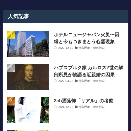
人気記事
ホテルニュージャパン火災〜因
縁と今もつきまとう心霊現象
2022-12-12
超常現象・都市伝説
ハプスブルク家 カルロス2世の解
剖所見が物語る近親婚の因果
2022-03-28
超常現象・都市伝説
2ch洒落怖「リアル」の考察
2024-12-28
超常現象・都市伝説