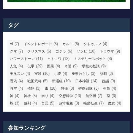
タグ
(7)
(5)
(6)
(4)
AI
イベントレポート
カルト
クトゥルフ
(7)
(6)
(6)
(10)
(9)
クマ
クリスマス
ゴジラ
ゾンビ
トラウマ
(11)
(12)
(8)
パワーストーン
ヒトコワ
ミステリースポット
(4)
(29)
(4)
(9)
(9)
人魚
伝承
因果
奇習
学校の怪談
(4)
(10)
(4)
(3)
(3)
実況スレ
実験
小説
座敷わらし
悲劇
(4)
(5)
(10)
(14)
(9)
憑依
戦国武将
新選組
日本神話
昔話
(4)
(3)
(10)
(8)
(3)
(4)
時空
植物
毒
特撮
特殊部隊
生贄
(4)
(5)
(4)
(13)
(7)
(3)
神
神社
祟り
空想科学
航空機
薬
(3)
(4)
(5)
(3)
(7)
(4)
蛇
裁判
言霊
超常現象
輪廻転生
魔女
参加ランキング