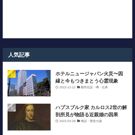
人気記事
ホテルニュージャパン火災〜因
縁と今もつきまとう心霊現象
2022-12-12
都市伝説・噂・伝承
ハプスブルク家 カルロス2世の解
剖所見が物語る近親婚の因果
2022-03-28
神話・歴史の謎