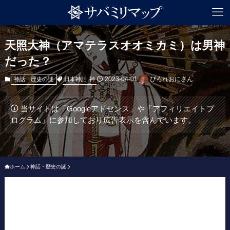
天照大神（アマテラスオオミカミ）は男神
だった？
2023-04-01
ぴろれおにさん
日本神話
神
神話・歴史の謎
当サイトは「Googleアドセンス」や「アフィリエイトプ
ログラム」に参加しており広告表示を含んでいます。
ホーム
神話・歴史の謎