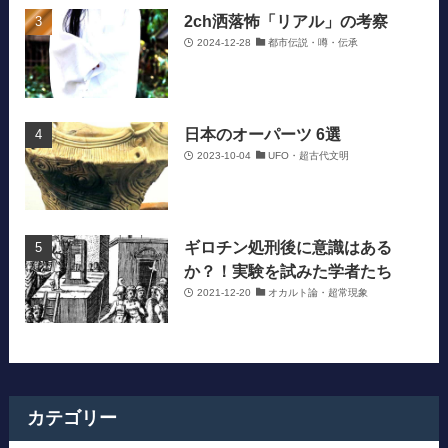
2ch洒落怖「リアル」の考察
2024-12-28
都市伝説・噂・伝承
日本のオーパーツ 6選
2023-10-04
UFO・超古代文明
ギロチン処刑後に意識はある
か？！実験を試みた学者たち
2021-12-20
オカルト論・超常現象
カテゴリー