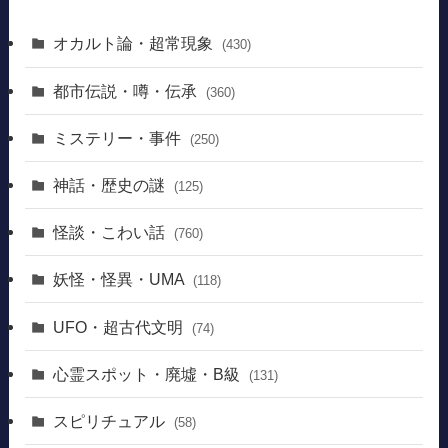
オカルト論・超常現象
(430)
都市伝説・噂・伝承
(360)
ミステリー・事件
(250)
神話・歴史の謎
(125)
怪談・こわい話
(760)
妖怪・怪異・UMA
(118)
UFO・超古代文明
(74)
心霊スポット・廃墟・B級
(131)
スピリチュアル
(58)