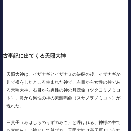
古事記に出てくる天照大神
天照大神は、イザナギとイザナミの決裂の後、イザナギか
川で禊をしたところ生まれた神で、左目から女性の神であ
る天照大神、右目から男性の神の月読命（ツクヨミノミコ
ト）、鼻から男性の神の素戔嗚命（スサノヲノミコト）が
現れた。
三貴子（みはしらのうずのみこ）と呼ばれる、神様の中で
も素晴らしい神として尊ばれ、天照大神は高天原という神