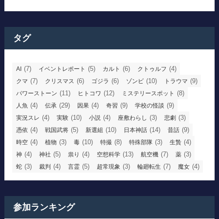
タグ
(7)
(5)
(6)
(4)
AI
イベントレポート
カルト
クトゥルフ
(7)
(6)
(6)
(10)
(9)
クマ
クリスマス
ゴジラ
ゾンビ
トラウマ
(11)
(12)
(8)
パワーストーン
ヒトコワ
ミステリースポット
(4)
(29)
(4)
(9)
(9)
人魚
伝承
因果
奇習
学校の怪談
(4)
(10)
(4)
(3)
(3)
実況スレ
実験
小説
座敷わらし
悲劇
(4)
(5)
(10)
(14)
(9)
憑依
戦国武将
新選組
日本神話
昔話
(4)
(3)
(10)
(8)
(3)
(4)
時空
植物
毒
特撮
特殊部隊
生贄
(4)
(5)
(4)
(13)
(7)
(3)
神
神社
祟り
空想科学
航空機
薬
(3)
(4)
(5)
(3)
(7)
(4)
蛇
裁判
言霊
超常現象
輪廻転生
魔女
参加ランキング