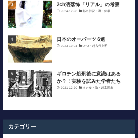
2ch洒落怖「リアル」の考察
2024-12-28
都市伝説・噂・伝承
日本のオーパーツ 6選
2023-10-04
UFO・超古代文明
ギロチン処刑後に意識はある
か？！実験を試みた学者たち
2021-12-20
オカルト論・超常現象
カテゴリー