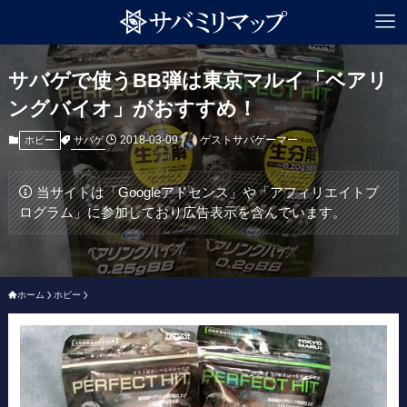
サバゲで使うBB弾は東京マルイ「ベアリ
ングバイオ」がおすすめ！
2018-03-09
ゲストサバゲーマー
サバゲ
ホビー
当サイトは「Googleアドセンス」や「アフィリエイトプ
ログラム」に参加しており広告表示を含んでいます。
ホーム
ホビー