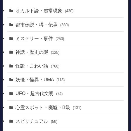
オカルト論・超常現象
(430)
都市伝説・噂・伝承
(360)
ミステリー・事件
(250)
神話・歴史の謎
(125)
怪談・こわい話
(760)
妖怪・怪異・UMA
(118)
UFO・超古代文明
(74)
心霊スポット・廃墟・B級
(131)
スピリチュアル
(58)