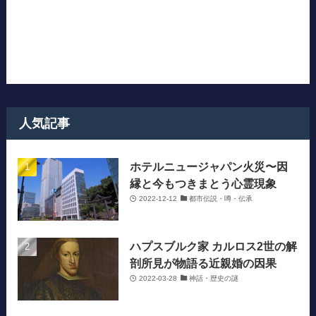
人気記事
ホテルニュージャパン火災〜因
縁と今もつきまとう心霊現象
2022-12-12
都市伝説・噂・伝承
ハプスブルク家 カルロス2世の解
剖所見が物語る近親婚の因果
2022-03-28
神話・歴史の謎