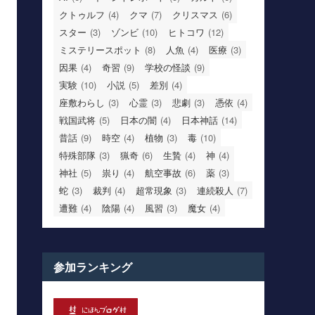
クトゥルフ
(4)
クマ
(7)
クリスマス
(6)
スター
(3)
ゾンビ
(10)
ヒトコワ
(12)
ミステリースポット
(8)
人魚
(4)
医療
(3)
因果
(4)
奇習
(9)
学校の怪談
(9)
実験
(10)
小説
(5)
差別
(4)
座敷わらし
(3)
心霊
(3)
悲劇
(3)
憑依
(4)
戦国武将
(5)
日本の闇
(4)
日本神話
(14)
昔話
(9)
時空
(4)
植物
(3)
毒
(10)
特殊部隊
(3)
猟奇
(6)
生贄
(4)
神
(4)
神社
(5)
祟り
(4)
航空事故
(6)
薬
(3)
蛇
(3)
裁判
(4)
超常現象
(3)
連続殺人
(7)
遭難
(4)
陰陽
(4)
風習
(3)
魔女
(4)
参加ランキング