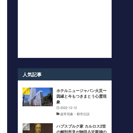
人気記事
ホテルニュージャパン火災〜
因縁と今もつきまとう心霊現
象
2022-12-12
超常現象・都市伝説
ハプスブルク家 カルロス2世
の解剖所見が物語る近親婚の