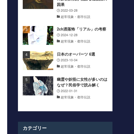
因果
2022-03-28
超常現象・都市伝説
2ch洒落怖「リアル」の考察
2024-12-28
超常現象・都市伝説
日本のオーパーツ 6選
2023-10-04
超常現象・都市伝説
幽霊や妖怪に女性が多いのは
なぜ？民俗学で読み解く
2022-01-31
超常現象・都市伝説
カテゴリー