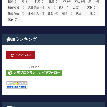
(3)
(10)
(6)
(4)
(4)
(4)
(4)
植物
毒
猟奇
生贄
神
神社
祟り
(5)
(6)
(3)
(4)
(5)
(5)
秘密結社
航空事故
薬
裁判
言霊
誘拐
(7)
(7)
(4)
(3)
(3)
(3)
輪廻転生
連続殺人
遭難
陰陽
風習
魂
(4)
魔女
参加ランキング