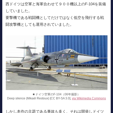
西ドイツは空軍と海軍合わせて９００機以上のF-104を装備
していました。
要撃機である戦闘機としてだけではなく低空を飛行する戦
闘攻撃機としても運用されていました。
■ ドイツ空軍のF-104（06年撮影）
Deep silence (Mikaël Restoux) [CC BY-SA 3.0],
via Wikimedia Commons
しかし本作の主題である事故も多く、それは開発しドイツ