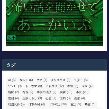
タグ
(6)
(6)
(7)
(6)
(3)
AI
カルト
クマ
クリスマス
スター
(9)
(9)
(12)
(3)
(4)
ゾンビ
トラウマ
ヒトコワ
医療
因果
(2)
(9)
(9)
(10)
(23)
地獄
奇習
学校の怪談
実験
小説
(4)
(3)
(7)
(3)
(4)
差別
座敷わらし
心霊
悲劇
憑依
(5)
(4)
(39)
(9)
(4)
戦国武将
日本の闇
日本神話
昔話
時空