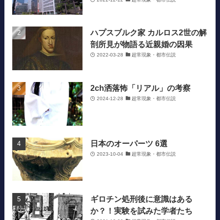
ハプスブルク家 カルロス2世の解
剖所見が物語る近親婚の因果
2022-03-28
超常現象・都市伝説
2ch洒落怖「リアル」の考察
2024-12-28
超常現象・都市伝説
日本のオーパーツ 6選
2023-10-04
超常現象・都市伝説
ギロチン処刑後に意識はある
か？！実験を試みた学者たち