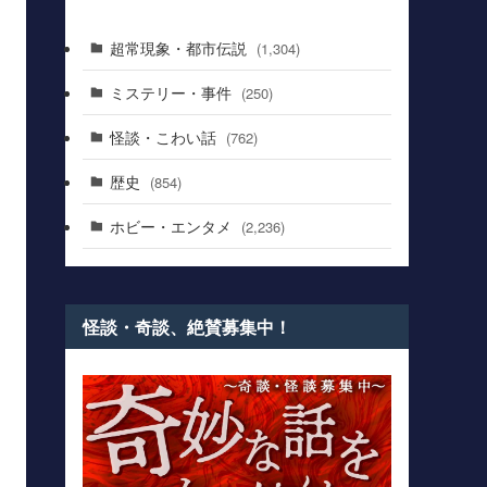
超常現象・都市伝説
(1,304)
ミステリー・事件
(250)
怪談・こわい話
(762)
歴史
(854)
ホビー・エンタメ
(2,236)
怪談・奇談、絶賛募集中！