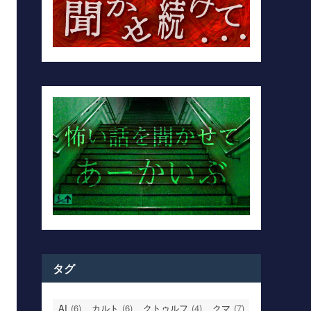
タグ
AI
(6)
カルト
(6)
クトゥルフ
(4)
クマ
(7)