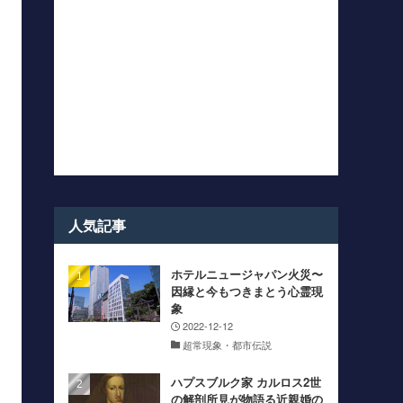
人気記事
ホテルニュージャパン火災〜
因縁と今もつきまとう心霊現
象
2022-12-12
超常現象・都市伝説
ハプスブルク家 カルロス2世
の解剖所見が物語る近親婚の