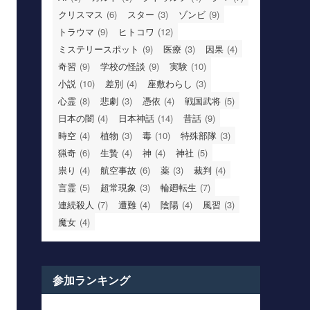
クリスマス
(6)
スター
(3)
ゾンビ
(9)
トラウマ
(9)
ヒトコワ
(12)
ミステリースポット
(9)
医療
(3)
因果
(4)
奇習
(9)
学校の怪談
(9)
実験
(10)
小説
(10)
差別
(4)
座敷わらし
(3)
心霊
(8)
悲劇
(3)
憑依
(4)
戦国武将
(5)
日本の闇
(4)
日本神話
(14)
昔話
(9)
時空
(4)
植物
(3)
毒
(10)
特殊部隊
(3)
猟奇
(6)
生贄
(4)
神
(4)
神社
(5)
祟り
(4)
航空事故
(6)
薬
(3)
裁判
(4)
言霊
(5)
超常現象
(3)
輪廻転生
(7)
連続殺人
(7)
遭難
(4)
陰陽
(4)
風習
(3)
魔女
(4)
参加ランキング