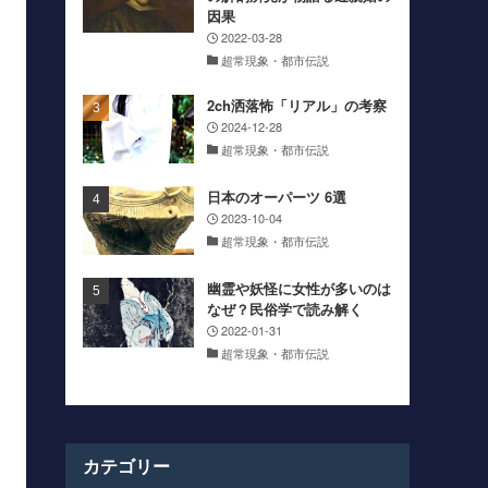
因果
2022-03-28
超常現象・都市伝説
2ch洒落怖「リアル」の考察
2024-12-28
超常現象・都市伝説
日本のオーパーツ 6選
2023-10-04
超常現象・都市伝説
幽霊や妖怪に女性が多いのは
なぜ？民俗学で読み解く
2022-01-31
超常現象・都市伝説
カテゴリー