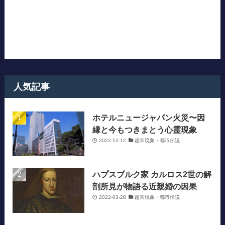
人気記事
ホテルニュージャパン火災〜因
縁と今もつきまとう心霊現象
2022-12-12
超常現象・都市伝説
ハプスブルク家 カルロス2世の解
剖所見が物語る近親婚の因果
2022-03-28
超常現象・都市伝説