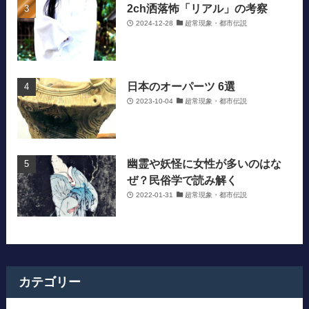
2ch洒落怖「リアル」の考察
2024-12-28
超常現象・都市伝説
日本のオーパーツ 6選
2023-10-04
超常現象・都市伝説
幽霊や妖怪に女性が多いのはな
ぜ？民俗学で読み解く
2022-01-31
超常現象・都市伝説
カテゴリー