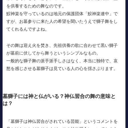
を供養するための舞なのです。
鮫神楽を守っているのは地元の保護団体「鮫神楽連中」で
すが、お墓参りに来た人の希望を聞いたうえで獅子舞をし
てくれるんですよね。
その舞は迎え火を焚き、先祖供養の歌に合わせて黒い獅子
が墓前に伏してから舞うというシンプルなもの。
一般的な獅子舞の派手派手しさはなく、本当に独特で、哀
愁を感じさせる墓獅子は見ている人の心を揺さぶります。
墓獅子には神と仏がいる？神仏習合の舞の意味と
は？
「墓獅子は神仏習合がされている芸能」というコメントを