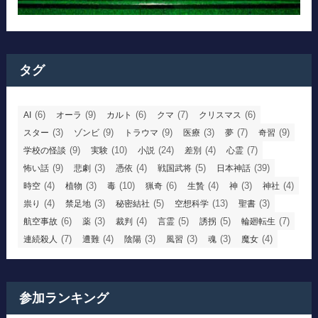
タグ
(6)
(9)
(6)
(7)
(6)
AI
オーラ
カルト
クマ
クリスマス
(3)
(9)
(9)
(3)
(7)
(9)
スター
ゾンビ
トラウマ
医療
夢
奇習
(9)
(10)
(24)
(4)
(7)
学校の怪談
実験
小説
差別
心霊
(9)
(3)
(4)
(5)
(39)
怖い話
悲劇
憑依
戦国武将
日本神話
(4)
(3)
(10)
(6)
(4)
(3)
(4)
時空
植物
毒
猟奇
生贄
神
神社
(4)
(3)
(5)
(13)
(3)
祟り
禁足地
秘密結社
空想科学
聖書
(6)
(3)
(4)
(5)
(5)
(7)
航空事故
薬
裁判
言霊
誘拐
輪廻転生
(7)
(4)
(3)
(3)
(3)
(4)
連続殺人
遭難
陰陽
風習
魂
魔女
参加ランキング