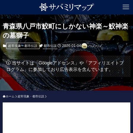
青森県八戸市鮫町にしかない神楽～鮫神楽
の墓獅子
2026-01-04
ハノハノ
都市伝説
超常現象・都市伝説
当サイトは「Googleアドセンス」や「アフィリエイトプ
ログラム」に参加しており広告表示を含んでいます。
ホーム
超常現象・都市伝説