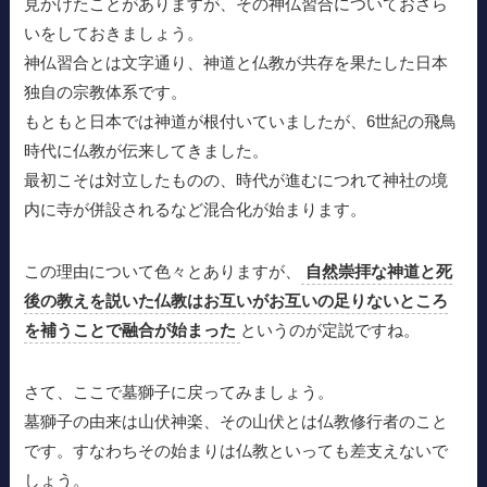
見かけたことがありますが、その神仏習合についておさら
いをしておきましょう。
神仏習合とは文字通り、神道と仏教が共存を果たした日本
独自の宗教体系です。
もともと日本では神道が根付いていましたが、6世紀の飛鳥
時代に仏教が伝来してきました。
最初こそは対立したものの、時代が進むにつれて神社の境
内に寺が併設されるなど混合化が始まります。
この理由について色々とありますが、
自然崇拝な神道と死
後の教えを説いた仏教はお互いがお互いの足りないところ
を補うことで融合が始まった
というのが定説ですね。
さて、ここで墓獅子に戻ってみましょう。
墓獅子の由来は山伏神楽、その山伏とは仏教修行者のこと
です。すなわちその始まりは仏教といっても差支えないで
しょう。