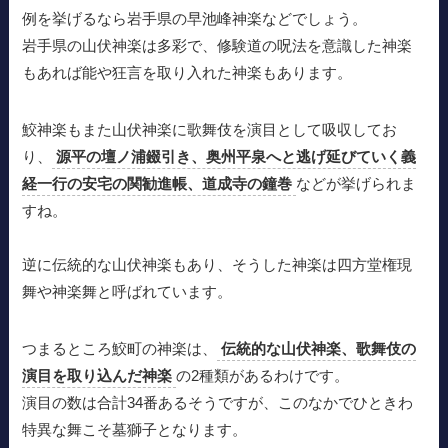
例を挙げるなら岩手県の早池峰神楽などでしょう。
岩手県の山伏神楽は多彩で、修験道の呪法を意識した神楽
もあれば能や狂言を取り入れた神楽もあります。
鮫神楽もまた山伏神楽に歌舞伎を演目として吸収してお
り、
源平の壇ノ浦錣引き、奥州平泉へと逃げ延びていく義
経一行の安宅の関勧進帳、道成寺の鐘巻
などが挙げられま
すね。
逆に伝統的な山伏神楽もあり、そうした神楽は四方堂権現
舞や神楽舞と呼ばれています。
つまるところ鮫町の神楽は、
伝統的な山伏神楽、歌舞伎の
演目を取り込んだ神楽
の2種類があるわけです。
演目の数は合計34番あるそうですが、このなかでひときわ
特異な舞こそ墓獅子となります。