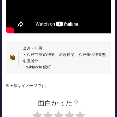
出典・引用
・八戸市 鮫の神楽、法霊神楽、八戸藩伝神道無
念流居合
・wikipedia 鮫町
※画像はイメージです。
面白かった？