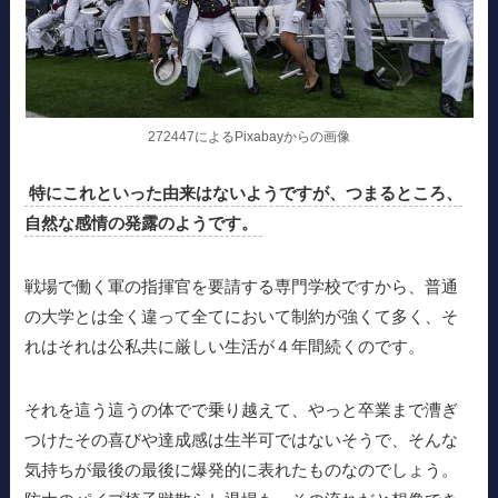
272447によるPixabayからの画像
特にこれといった由来はないようですが、つまるところ、
自然な感情の発露のようです。
戦場で働く軍の指揮官を要請する専門学校ですから、普通
の大学とは全く違って全てにおいて制約が強くて多く、そ
れはそれは公私共に厳しい生活が４年間続くのです。
それを這う這うの体でで乗り越えて、やっと卒業まで漕ぎ
つけたその喜びや達成感は生半可ではないそうで、そんな
気持ちが最後の最後に爆発的に表れたものなのでしょう。