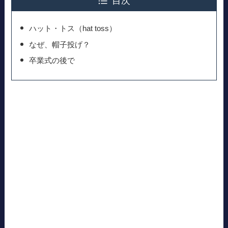
目次
ハット・トス（hat toss）
なぜ、帽子投げ？
卒業式の後で