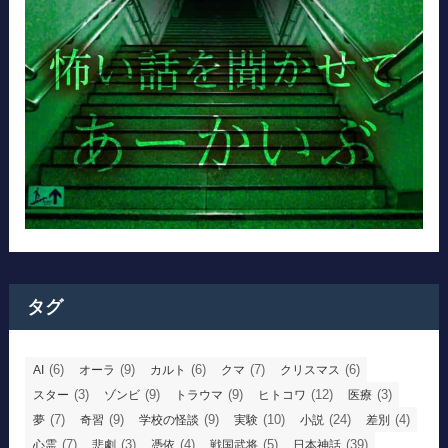
タグ
(6)
(9)
(6)
(7)
(6)
AI
オーラ
カルト
クマ
クリスマス
(3)
(9)
(9)
(12)
(3)
スター
ゾンビ
トラウマ
ヒトコワ
医療
(7)
(9)
(9)
(10)
(24)
(4)
夢
奇習
学校の怪談
実験
小説
差別
(7)
(3)
(4)
(5)
(39)
心霊
悲劇
憑依
戦国武将
日本神話