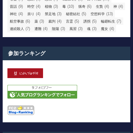
(9)
(4)
(3)
(10)
(6)
(4)
(4)
昔話
時空
植物
毒
猟奇
生贄
神
(4)
(4)
(3)
(5)
(13)
神社
祟り
禁足地
秘密結社
空想科学
(6)
(3)
(4)
(5)
(5)
(7)
航空事故
薬
裁判
言霊
誘拐
輪廻転生
(7)
(4)
(3)
(3)
(3)
(4)
連続殺人
遭難
陰陽
風習
魂
魔女
参加ランキング