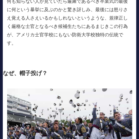
何も知らない人が見ていたら厳粛であるべき卒業式の最後
に何という暴挙に及ぶのかと驚き訝しみ、最後には怒りさ
え覚える人さえいるかもしれないというような、規律正し
く厳格な士官となるべき候補生たちにあるまじきこの行為
が、アメリカ士官学校にもない防衛大学校独特の伝統で
す。
なぜ、帽子投げ？