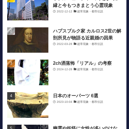
縁と今もつきまとう心霊現象
2022-12-12
超常現象・都市伝説
ハプスブルク家 カルロス2世の解
剖所見が物語る近親婚の因果
2022-03-28
超常現象・都市伝説
2ch洒落怖「リアル」の考察
2024-12-28
超常現象・都市伝説
日本のオーパーツ 6選
2023-10-04
超常現象・都市伝説
幽霊や妖怪に女性が多いのはな