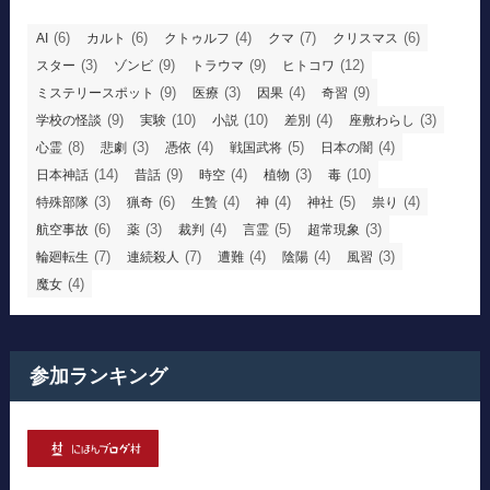
(6)
(6)
(4)
(7)
(6)
AI
カルト
クトゥルフ
クマ
クリスマス
(3)
(9)
(9)
(12)
スター
ゾンビ
トラウマ
ヒトコワ
(9)
(3)
(4)
(9)
ミステリースポット
医療
因果
奇習
(9)
(10)
(10)
(4)
(3)
学校の怪談
実験
小説
差別
座敷わらし
(8)
(3)
(4)
(5)
(4)
心霊
悲劇
憑依
戦国武将
日本の闇
(14)
(9)
(4)
(3)
(10)
日本神話
昔話
時空
植物
毒
(3)
(6)
(4)
(4)
(5)
(4)
特殊部隊
猟奇
生贄
神
神社
祟り
(6)
(3)
(4)
(5)
(3)
航空事故
薬
裁判
言霊
超常現象
(7)
(7)
(4)
(4)
(3)
輪廻転生
連続殺人
遭難
陰陽
風習
(4)
魔女
参加ランキング