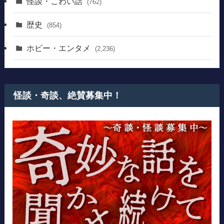
怪談・こわい話
(762)
歴史
(854)
ホビー・エンタメ
(2,236)
怪談・奇談、絶賛募集中！