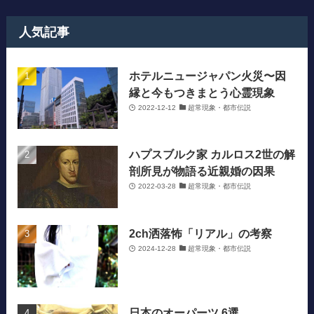
人気記事
ホテルニュージャパン火災〜因
縁と今もつきまとう心霊現象
2022-12-12
超常現象・都市伝説
ハプスブルク家 カルロス2世の解
剖所見が物語る近親婚の因果
2022-03-28
超常現象・都市伝説
2ch洒落怖「リアル」の考察
2024-12-28
超常現象・都市伝説
日本のオーパーツ 6選