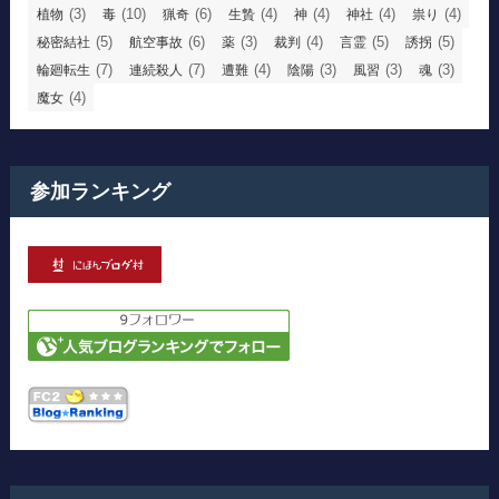
(3)
(10)
(6)
(4)
(4)
(4)
(4)
植物
毒
猟奇
生贄
神
神社
祟り
(5)
(6)
(3)
(4)
(5)
(5)
秘密結社
航空事故
薬
裁判
言霊
誘拐
(7)
(7)
(4)
(3)
(3)
(3)
輪廻転生
連続殺人
遭難
陰陽
風習
魂
(4)
魔女
参加ランキング