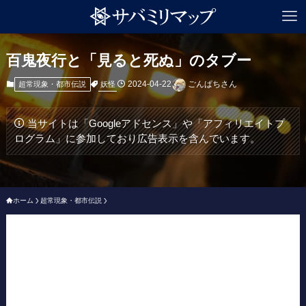
百鬼夜行と「見ると死ぬ」のタブー
2024-04-22
ごんぱちさん
妖怪
超常現象・都市伝説
当サイトは「Googleアドセンス」や「アフィリエイトプ
ログラム」に参加しており広告表示を含んでいます。
ホーム
超常現象・都市伝説