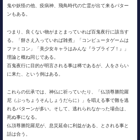
鬼や妖怪の他、疫病神、飛鳥時代の亡霊が出て来るパター
ンもある。
つまり、良くない物がまとまっていれば百鬼夜行に該当す
る。「餅さえ入っていれば雑煮」「コンピュータゲームは
ファミコン」「美少女キャラはみんな『ラブライブ！』」
理論と概ね同じである。
百鬼夜行に目的が明言される事は稀であるが、人をさらい
に来た、という例はある。
これらの伝承では、神仏に祈っていたり、「仏頂尊勝陀羅
尼（ぶっちょうそんしょうだらに）」を唱える事で難を逃
れるパターンが多い。そして、逃れられなかった場合は、
死ぬ事になる。
仏頂尊勝陀羅尼が、息災延命に利益がある、とされる事と
話は合う。