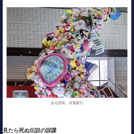
ある意味、百鬼夜行
見たら死ぬ伝説の誤謬