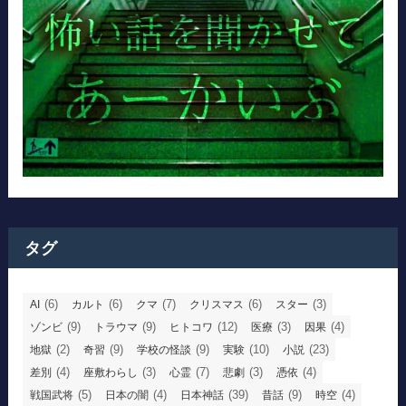
タグ
(6)
(6)
(7)
(6)
(3)
AI
カルト
クマ
クリスマス
スター
(9)
(9)
(12)
(3)
(4)
ゾンビ
トラウマ
ヒトコワ
医療
因果
(2)
(9)
(9)
(10)
(23)
地獄
奇習
学校の怪談
実験
小説
(4)
(3)
(7)
(3)
(4)
差別
座敷わらし
心霊
悲劇
憑依
(5)
(4)
(39)
(9)
(4)
戦国武将
日本の闇
日本神話
昔話
時空