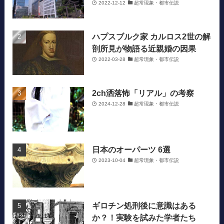
2022-12-12
超常現象・都市伝説
ハプスブルク家 カルロス2世の解
剖所見が物語る近親婚の因果
2022-03-28
超常現象・都市伝説
2ch洒落怖「リアル」の考察
2024-12-28
超常現象・都市伝説
日本のオーパーツ 6選
2023-10-04
超常現象・都市伝説
ギロチン処刑後に意識はある
か？！実験を試みた学者たち