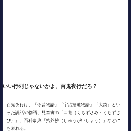
いい行列じゃないかよ、百鬼夜行だろ？
百鬼夜行は、『今昔物語』『宇治拾遺物語』『大鏡』とい
った説話や物語、児童書の『口遊（くちずさみ・くちずさ
び）』、百科事典『拾芥抄（しゅうがいしょう）』などに
も表れる。