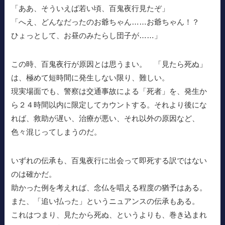
「ああ、そういえば若い頃、百鬼夜行見たぞ」
「へえ、どんなだったのお爺ちゃん……お爺ちゃん！？
ひょっとして、お昼のみたらし団子が……」
この時、百鬼夜行が原因とは思うまい。 「見たら死ぬ」
は、極めて短時間に発生しない限り、難しい。
現実場面でも、警察は交通事故による「死者」を、発生か
ら２４時間以内に限定してカウントする。それより後にな
れば、救助が遅い、治療が悪い、それ以外の原因など、
色々混じってしまうのだ。
いずれの伝承も、百鬼夜行に出会って即死する訳ではない
のは確かだ。
助かった例を考えれば、念仏を唱える程度の猶予はある。
また、「追い払った」というニュアンスの伝承もある。
これはつまり、見たから死ぬ、というよりも、巻き込まれ