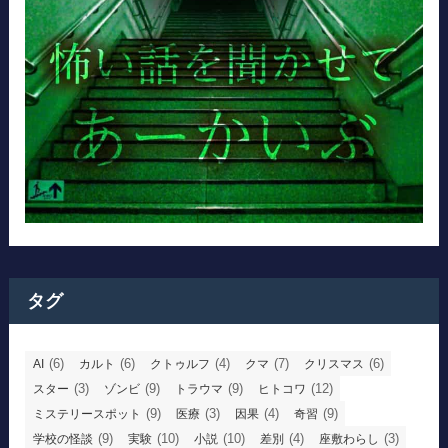
タグ
(6)
(6)
(4)
(7)
(6)
AI
カルト
クトゥルフ
クマ
クリスマス
(3)
(9)
(9)
(12)
スター
ゾンビ
トラウマ
ヒトコワ
(9)
(3)
(4)
(9)
ミステリースポット
医療
因果
奇習
(9)
(10)
(10)
(4)
(3)
学校の怪談
実験
小説
差別
座敷わらし