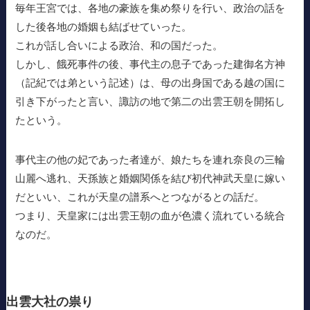
毎年王宮では、各地の豪族を集め祭りを行い、政治の話を
した後各地の婚姻も結ばせていった。
これが話し合いによる政治、和の国だった。
しかし、餓死事件の後、事代主の息子であった建御名方神
（記紀では弟という記述）は、母の出身国である越の国に
引き下がったと言い、諏訪の地で第二の出雲王朝を開拓し
たという。
事代主の他の妃であった者達が、娘たちを連れ奈良の三輪
山麗へ逃れ、天孫族と婚姻関係を結び初代神武天皇に嫁い
だといい、これが天皇の譜系へとつながるとの話だ。
つまり、天皇家には出雲王朝の血が色濃く流れている統合
なのだ。
出雲大社の祟り