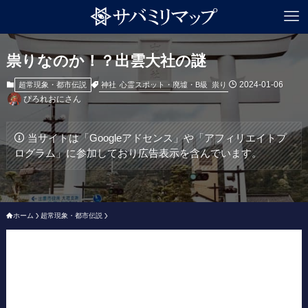
祟りなのか！？出雲大社の謎
2024-01-06
神社
心霊スポット・廃墟・B級
祟り
超常現象・都市伝説
ぴろれおにさん
当サイトは「Googleアドセンス」や「アフィリエイトプ
ログラム」に参加しており広告表示を含んでいます。
ホーム
超常現象・都市伝説