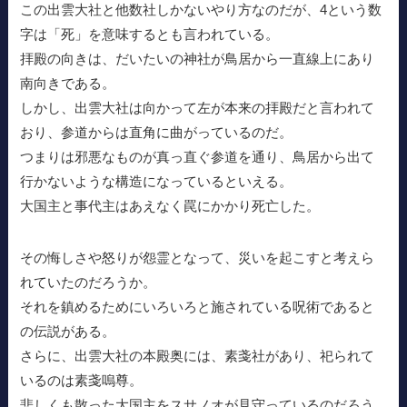
この出雲大社と他数社しかないやり方なのだが、4という数
字は「死」を意味するとも言われている。
拝殿の向きは、だいたいの神社が鳥居から一直線上にあり
南向きである。
しかし、出雲大社は向かって左が本来の拝殿だと言われて
おり、参道からは直角に曲がっているのだ。
つまりは邪悪なものが真っ直ぐ参道を通り、鳥居から出て
行かないような構造になっているといえる。
大国主と事代主はあえなく罠にかかり死亡した。
その悔しさや怒りが怨霊となって、災いを起こすと考えら
れていたのだろうか。
それを鎮めるためにいろいろと施されている呪術であると
の伝説がある。
さらに、出雲大社の本殿奥には、素戔社があり、祀られて
いるのは素戔嗚尊。
悲しくも散った大国主をスサノオが見守っているのだろう