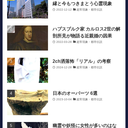
縁と今もつきまとう心霊現象
2022-12-12
超常現象・都市伝説
ハプスブルク家 カルロス2世の解
剖所見が物語る近親婚の因果
2022-03-28
超常現象・都市伝説
2ch洒落怖「リアル」の考察
2024-12-28
超常現象・都市伝説
日本のオーパーツ 6選
2023-10-04
超常現象・都市伝説
幽霊や妖怪に女性が多いのはな