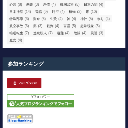
(8)
(3)
(4)
(5)
(4)
心霊
悲劇
憑依
戦国武将
日本の闇
(14)
(9)
(4)
(3)
(10)
日本神話
昔話
時空
植物
毒
(3)
(6)
(4)
(4)
(5)
(4)
特殊部隊
猟奇
生贄
神
神社
祟り
(6)
(3)
(4)
(5)
(3)
航空事故
薬
裁判
言霊
超常現象
(7)
(7)
(4)
(4)
(3)
輪廻転生
連続殺人
遭難
陰陽
風習
(4)
魔女
参加ランキング