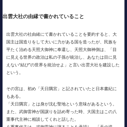
出雲大社の由縁で書かれていること
出雲大社の社由緒にて書かれていることを要約すると、大
国主は国造りをして大いに力がある国を造ったが、民族を
平たく治める天照大御神に奉還し、天照大御神側は、「目
に見える世界の政治は私の子孫が統治し、あなたは目に見
えない“結び”の世界を統治せよ」と言い出雲大社を建設した
という。
その宮は、初め「天日隅宮」と記されていたと日本書紀に
もある。
「天日隅宮」とは身が沈む聖地という意味があるという。
また、武御雷神が国譲りを詰め寄った時、大国主はこの八
重事代主神に相談してくれと話した。
八重事代主は、武御雷神に譲ることを承認し、「天の逆