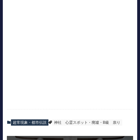
超常現象・都市伝説
神社
心霊スポット・廃墟・B級
祟り