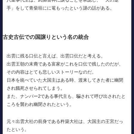
手」をして青柴垣にに篭もったという謎の話がある。
古史古伝での国譲りという名の統合
出雲に残る口伝と言えば、出雲口伝だと考える。
出雲王朝の末裔である富家がこれを口伝で残したのだが、
その内容はとても悲しいストーリーなのだ。
日本を統べていた大国主はある時、渡来してきた者に幽閉
され餓死させられてしまう。
また、ナンバー2である事代主も、騙されて呼び出されたと
ころを襲われ幽閉されたという。
元々出雲大社の前身である杵築大社は、大国主の王宮だっ
たという。