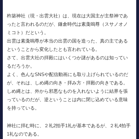
杵築神社（現・出雲大社）は、現在は大国主が主祭神であ
ったと言われるのだが、鎌倉時代は素戔嗚尊（スサノオノ
ミコト）だという。
出雲は素戔嗚尊が本当の出雲の国を造った、真の主である
ということから変化したとも言われている。
さて、出雲大社の拝殿にはいくつか謎があるのは知ってい
るだろうか。
よく、色んなSNSや配信動画にも取り上げられているのだ
が、それは、しめ縄の向き・拝み方・拝殿の向きである。
しめ縄とは、外から邪悪なものを入れないように結界を張
っているのだが、逆ということは内に閉じ込めている意味
を持っている。
神社に拝む時に、２礼2拍手1礼が基本であるが、２礼4拍手
1礼なのである。