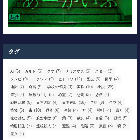
タグ
(6)
(6)
(7)
(6)
(3)
AI
カルト
クマ
クリスマス
スター
(9)
(9)
(12)
(3)
(4)
ゾンビ
トラウマ
ヒトコワ
医療
因果
(2)
(9)
(9)
(10)
(23)
地獄
奇習
学校の怪談
実験
小説
(4)
(3)
(7)
(3)
(4)
差別
座敷わらし
心霊
悲劇
憑依
(5)
(4)
(39)
(9)
(4)
戦国武将
日本の闇
日本神話
昔話
時空
(3)
(10)
(6)
(4)
(4)
(4)
(4)
植物
毒
猟奇
生贄
神
神社
祟り
(5)
(6)
(3)
(4)
(5)
(5)
秘密結社
航空事故
薬
裁判
言霊
誘拐
(7)
(7)
(4)
(3)
(3)
(3)
輪廻転生
連続殺人
遭難
陰陽
風習
魂
(4)
魔女