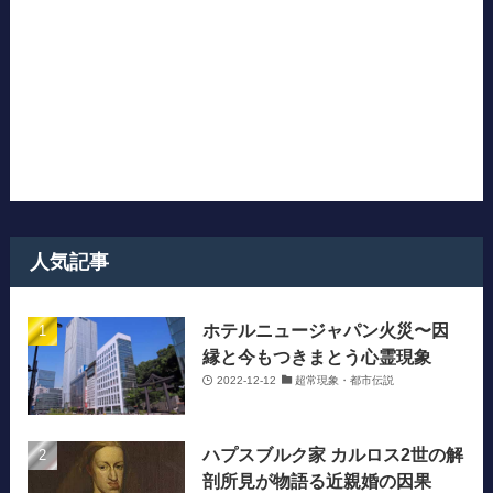
人気記事
ホテルニュージャパン火災〜因
縁と今もつきまとう心霊現象
2022-12-12
超常現象・都市伝説
ハプスブルク家 カルロス2世の解
剖所見が物語る近親婚の因果