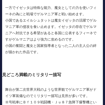
一方でイゼッタは特殊な能力、魔女としての力を使いフィ
ーネの為にと戦場でゲルマニア軍と戦い始めます。
小国であるエイルシュタットは魔女イゼッタの活躍でゲル
マニア軍の侵攻を食い止めます。イゼッタの存在でゲルマ
ニアへ対抗できる希望があると各国に公表するフィーネで
すがゲルマニアはより強力に攻めるのです。
小国の奮闘と魔女と国家指導者となった二人の主人公の絆
が描かれた作品です。
見どころ満載のミリタリー描写
舞台が第二次世界大戦のような世界観でゲルマニア軍がド
イツ軍装備なのでミリタリー描写は見所が多いです。
Ⅲ号戦車にＢｆ１０９戦闘機・Ｊｕ８７急降下爆撃機とい