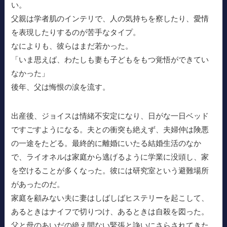
い。
父親は学者肌のインテリで、人の気持ちを察したり、愛情
を表現したりするのが苦手なタイプ。
なによりも、彼らはまだ若かった。
「いま思えば、わたしも妻も子どもをもつ覚悟ができてい
なかった」
後年、父は悔恨の涙を流す。
出産後、ジョイスは情緒不安定になり、日がな一日ベッド
ですごすようになる。夫との衝突も絶えず、夫婦仲は険悪
の一途をたどる。最終的に離婚にいたる結婚生活のなか
で、ライオネルは家庭から逃げるように学業に没頭し、家
を空けることが多くなった。彼には研究室という避難場所
があったのだ。
家庭を顧みない夫に妻はしばしばヒステリーを起こして、
あるときはナイフで切りつけ、あるときは自殺を図った。
父と母のあいだの絶え間ない緊張と諍いにさらされてきた