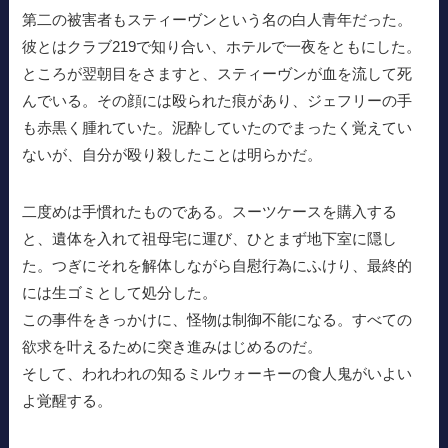
第二の被害者もスティーヴンという名の白人青年だった。
彼とはクラブ219で知り合い、ホテルで一夜をともにした。
ところが翌朝目をさますと、スティーヴンが血を流して死
んでいる。その顔には殴られた痕があり、ジェフリーの手
も赤黒く腫れていた。泥酔していたのでまったく覚えてい
ないが、自分が殴り殺したことは明らかだ。
二度めは手慣れたものである。スーツケースを購入する
と、遺体を入れて祖母宅に運び、ひとまず地下室に隠し
た。つぎにそれを解体しながら自慰行為にふけり、最終的
には生ゴミとして処分した。
この事件をきっかけに、怪物は制御不能になる。すべての
欲求を叶えるために突き進みはじめるのだ。
そして、われわれの知るミルウォーキーの食人鬼がいよい
よ覚醒する。