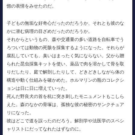
惚の表情をみせたのだ。
子どもの無垢な好奇心だったのだろうか、それとも彼のな
かに潜む病理の目ざめだったのだろうか。
それからというもの、森や交通量の多い道路を自転車でう
ろついては動物の死骸を採集するようになった。それらが
腐乱していても、臭いはまったく気にならない。父から贈
られた昆虫採集キットを使い、薬品で肉を溶かして骨を取
りだしたり、庭で解剖したりして、どきどきしながら体の
構造や動く仕組みを確かめた。ホルマリンの瓶のコレクシ
ョンは日に日に増えていった。
死んだ野良犬の首を杭に突き刺したモニュメントもこしら
えた。森のなかの骨塚は、孤独な彼の秘密のサンクチュア
リになった。
彼はどこで道を誤ったのだろう。解剖学や法医学のスペシ
ャリストにだってなれたはずなのに。