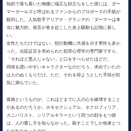
知的で落ち着いた物腰に端正な顔立ちをした彼には、ダー
マーガールズと呼ばれるファンからのプロポーズの手紙が
殺到した。人気歌手アリアナ・グランデの「ダーマーは本
当に魅力的」発言が巻き起こした炎上騒動も記憶に新し
い。
女性たちだけではない。犯行動機に共感を示す男性も多か
った。法廷証言を求められた犯罪心理学の専門家ですら、
「それほど悪人じゃない」と口をすべらせたほどだ。
同情を誘いやすいキャラクターなのだろう。求めていたの
は人のぬくもりだけ。ただ、それを得ようとした手段が狂
気に満ちていた。
孤独というものが、これほどまでに人の心を破壊すること
があるのだろうか。ホモセクシュアル、ネクロフィリア、
カニバリスト、シリアルキラーという四つの顔をもつ彼
は、人の愛し方を知らなかった。殺すことでしか他者とつ
ながれなかったのだ。