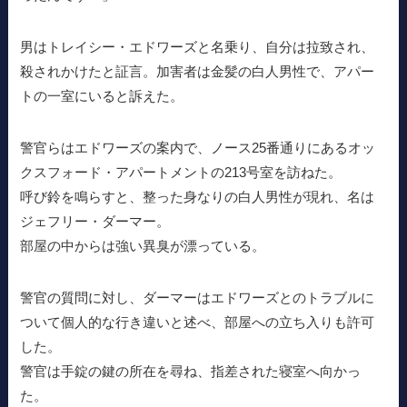
男はトレイシー・エドワーズと名乗り、自分は拉致され、
殺されかけたと証言。加害者は金髪の白人男性で、アパー
トの一室にいると訴えた。
警官らはエドワーズの案内で、ノース25番通りにあるオッ
クスフォード・アパートメントの213号室を訪ねた。
呼び鈴を鳴らすと、整った身なりの白人男性が現れ、名は
ジェフリー・ダーマー。
部屋の中からは強い異臭が漂っている。
警官の質問に対し、ダーマーはエドワーズとのトラブルに
ついて個人的な行き違いと述べ、部屋への立ち入りも許可
した。
警官は手錠の鍵の所在を尋ね、指差された寝室へ向かっ
た。