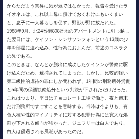
からただよう異臭に気が気ではなかった。報告を受けたラ
イオネルは、これ以上母に預けておくわけにもいくまい
と、息子に一人暮らしを促す。野獣が野に放たれた。
1988年9月、北24番街808番地のアパートメントに引っ越し
た翌日には、ケイソン・シンサソンフォンという13歳の少
年を部屋に連れ込み、性行為におよんだ。前述のコネラク
の兄である。
このときは、なんとか脱出に成功したケイソンが警察に駆
け込んだため、逮捕されてしまった。しかし、比較的軽い
第二級性的虐待の罪にしか問われず、1年間の刑務所外労働
と5年間の保護観察処分という判決が下されただけだった。
これはつまり、平日はチョコレート工場で働き、夜と週末
だけ刑務所ですごすことを意味する。当時は今よりも、有
色人種や性的マイノリティに対する犯罪行為には寛大な処
罰が下される傾向が強かった。ジェフリーは白人であり、
白人は優遇される風潮があったのだ。