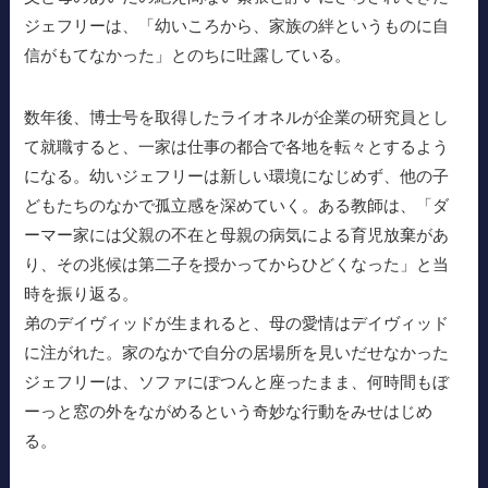
ジェフリーは、「幼いころから、家族の絆というものに自
信がもてなかった」とのちに吐露している。
数年後、博士号を取得したライオネルが企業の研究員とし
て就職すると、一家は仕事の都合で各地を転々とするよう
になる。幼いジェフリーは新しい環境になじめず、他の子
どもたちのなかで孤立感を深めていく。ある教師は、「ダ
ーマー家には父親の不在と母親の病気による育児放棄があ
り、その兆候は第二子を授かってからひどくなった」と当
時を振り返る。
弟のデイヴィッドが生まれると、母の愛情はデイヴィッド
に注がれた。家のなかで自分の居場所を見いだせなかった
ジェフリーは、ソファにぽつんと座ったまま、何時間もぼ
ーっと窓の外をながめるという奇妙な行動をみせはじめ
る。