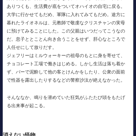
ありつくも、生活費が底をついてオハイオの自宅に戻る。
大学に行かせてもだめ、軍隊に入れてみてもだめ。途方に
暮れたライオネルは、元教師で敬虔なクリスチャンの実母
に預けてみることにした。この父親はいつだってこうなの
だ。息子ととことん向き合うことをせず、肝心なところで
人任せにして放りだす。
ジェフリーはミルウォーキーの祖母のもとに身を寄せて、
チョコレート工場で働きはじめる。しかし生活は落ち着か
ず、バーで泥酔して他の客とけんかをしたり、公衆の面前
で性器を露出したりするなどの警察沙汰が絶えなかった。
そんななか、鳴りを潜めていた狂気がふたたび頭をもたげ
る出来事が起こる。
消えない怪物