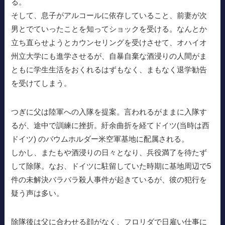
る。
そして、息子がアルコールに依存していること、前妻が次
男とでていったことを知ってショックを受ける。なんとか
立ち直らせようとカウンセリングを受けさせて、オハイオ
州立大学にも進学させるが、自暴自棄な酒浸りの人間がま
ともに学生生活をおくれるはずもなく、まもなく退学勧告
を受けてしまう。
つぎに父は陸軍への入隊を提案。言われるがままに入隊す
るが、途中で訓練に挫折。紆余曲折を経てドイツ(当時は西
ドイツ) のバウムホルダー米空軍基地に配属される。
しかし、またもや酒浸りの日々となり、兵役満了を待たず
して除隊。なお、ドイツに駐留していた時期に基地周辺で5
件の未解決バラバラ殺人事件が起きているが、彼の犯行を
疑う声は多い。
除隊後は父に合わせる顔がなく、フロリダで日雇い仕事に