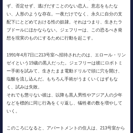
ず、否定せず、逃げだすことのない恋人。意志をもたな
い、人形のような存在。一夜だけでなく、永久に自分の支
配下にとどめておける性の奴隷。それはつまり、生きたラ
ブドールにほかならない。ジェフリーは、この恐るべき発
想を現実のものにするために行動を起こす。
1991年4月7日に213号室へ招待されたのは、エロール・リン
ゼイという19歳の黒人だった。ジェフリーは彼にロボトミ
ー手術を試みて、生きたまま電動ドリルで頭に穴を開け、
塩酸を流し込んだ。もちろん手術がうまくいくはずもな
く、試みは失敗。
それでも懲りない彼は、以降も黒人男性やアジア人の少年
などを標的に同じ行為をくり返し、犠牲者の数を増やして
いく。
このころになると、アパートメントの住人は、213号室から