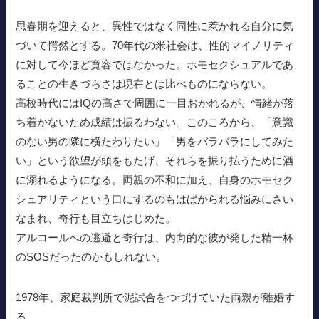
思春期を迎えると、異性ではなく同性に惹かれる自分に気
づいて愕然とする。70年代の米社会は、性的マイノリティ
に対して今ほど寛容ではなかった。ホモセクシュアルであ
ることの生きづらさは現在とは比べものにならない。
高校時代にはIQの高さで周囲に一目おかれるが、情緒が落
ち着かないため成績は振るわない。このころから、「意識
のない男の隣に横たわりたい」「男をバラバラにしてみた
い」という欲望が頭をもたげ、それらを振り払うために酒
に溺れるようになる。両親の不和に加え、自身のホモセク
シュアリティという口にするのもはばかられる悩みにさい
なまれ、奇行も目立ちはじめた。
アルコールへの逃避と奇行は、内向的な彼が発した精一杯
のSOSだったのかもしれない。
1978年、家庭裁判所で泥試合をつづけていた両親が離婚す
る。