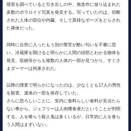
寝室を調べていると引き出しの中、無造作に放り込まれた
多数のポラロイド写真を発見する。写っていたのは、切断
された人体の部位や内臓、そして異様なポーズをとらされ
た裸体だった。
同時に台所に入ったもう別の警官が酷い匂いを不審に思
い、冷蔵庫を開けると明らかに人間の頭部とわかる物体を
発見。収納等からも複数の人体の一部が見つかり、すぐさ
まダーマーは拘束された。
以降の捜査で明らかになったのは、少なくとも17人の男性
を殺害、遺体の一部を保存していた。
さらに恐ろしいことに、室内に食料らしい食料が見当たら
ない事から、ジェフリーは人肉嗜食者だということが判明
する。人を喰らう殺人鬼は多くいるが、日常的に人を食ら
う人間はまずいない。