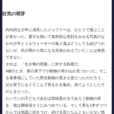
狂気の萌芽
内向的な少年に成長したジェフリーは、ひとりで遊ぶこと
が多かった。愛犬を抱いて無邪気な笑顔をみせる写真のな
かの少年とミルウォーキーの食人鬼はどうしても結びつか
ないが、幼少期から気になる兆候がみえていたことは無視
できない。
それは、「生き物の死骸」に対する執着だ。
4歳のとき、家の床下で小動物の骨の山が見つかった。そこ
を食事場にしていた野生動物の置き土産だったのだろう。
父が床下にもぐりこんで骨をかき集め、捨てようとしたそ
のときだった。
たいていの子どもであれば気味悪がるであろう動物の骨
を、彼は興味深そうにみつめている。そして骨を1本ずつつ
かんでは地面に叩きつけ、砕ける音になんともいえない恍