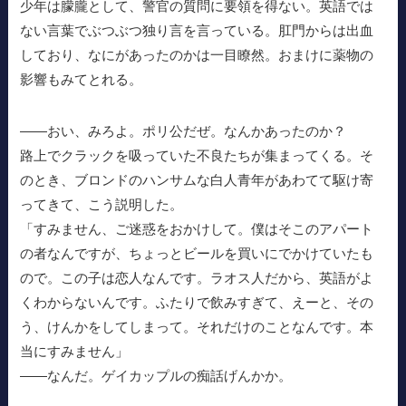
少年は朦朧として、警官の質問に要領を得ない。英語では
ない言葉でぶつぶつ独り言を言っている。肛門からは出血
しており、なにがあったのかは一目瞭然。おまけに薬物の
影響もみてとれる。
——おい、みろよ。ポリ公だぜ。なんかあったのか？
路上でクラックを吸っていた不良たちが集まってくる。そ
のとき、ブロンドのハンサムな白人青年があわてて駆け寄
ってきて、こう説明した。
「すみません、ご迷惑をおかけして。僕はそこのアパート
の者なんですが、ちょっとビールを買いにでかけていたも
ので。この子は恋人なんです。ラオス人だから、英語がよ
くわからないんです。ふたりで飲みすぎて、えーと、その
う、けんかをしてしまって。それだけのことなんです。本
当にすみません」
——なんだ。ゲイカップルの痴話げんかか。