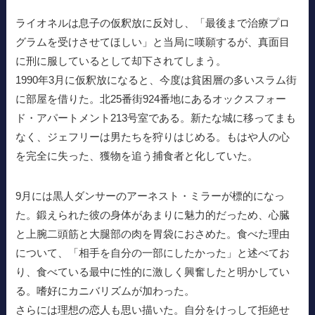
ライオネルは息子の仮釈放に反対し、「最後まで治療プロ
グラムを受けさせてほしい」と当局に嘆願するが、真面目
に刑に服しているとして却下されてしまう。
1990年3月に仮釈放になると、今度は貧困層の多いスラム街
に部屋を借りた。北25番街924番地にあるオックスフォー
ド・アパートメント213号室である。新たな城に移ってまも
なく、ジェフリーは男たちを狩りはじめる。もはや人の心
を完全に失った、獲物を追う捕食者と化していた。
9月には黒人ダンサーのアーネスト・ミラーが標的になっ
た。鍛えられた彼の身体があまりに魅力的だっため、心臓
と上腕二頭筋と大腿部の肉を胃袋におさめた。食べた理由
について、「相手を自分の一部にしたかった」と述べてお
り、食べている最中に性的に激しく興奮したと明かしてい
る。嗜好にカニバリズムが加わった。
さらには理想の恋人も思い描いた。自分をけっして拒絶せ