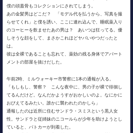
僕の頭蓋骨もコレクションにされてしまう。
あの金髪男はどこだ？ 「モデル代を払うから、写真を撮
らせてくれ」と僕を誘い、ここに連れ込んで、睡眠薬入り
のコーヒーを飲ませたあの男は？ あいつは狂ってる。優
しそうな顔をして、まさかこれほどヤバいやつだったと
は。
彼は全裸であることも忘れて、薬効の残る身体でアパート
メントの部屋を抜けだした。
午前2時、ミルウォーキー市警察に1本の通報が入る。
「もしもし、警察？ こんな夜中に、男の子が裸で徘徊し
てるんだけど。なんだかようすがおかしいのよ。なにかに
おびえてるみたい。誰かに襲われたのかしら」
通報したのは近所に住むサンドラ・スミスという黒人女
性。サンドラと従姉妹のニコールらが少年を助けようとし
ていると、パトカーが到着した。