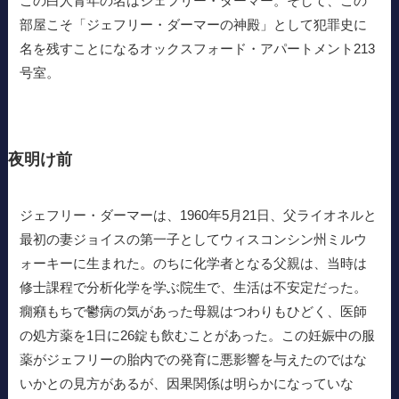
この白人青年の名はジェフリー・ダーマー。そして、この
部屋こそ「ジェフリー・ダーマーの神殿」として犯罪史に
名を残すことになるオックスフォード・アパートメント213
号室。
夜明け前
ジェフリー・ダーマーは、1960年5月21日、父ライオネルと
最初の妻ジョイスの第一子としてウィスコンシン州ミルウ
ォーキーに生まれた。のちに化学者となる父親は、当時は
修士課程で分析化学を学ぶ院生で、生活は不安定だった。
癇癪もちで鬱病の気があった母親はつわりもひどく、医師
の処方薬を1日に26錠も飲むことがあった。この妊娠中の服
薬がジェフリーの胎内での発育に悪影響を与えたのではな
いかとの見方があるが、因果関係は明らかになっていな