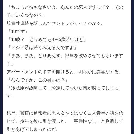
「ちょっと待ちなさいよ。あんたの恋人ですって？ その
子、いくつなの？」
児童性虐待を訝しんだサンドラがくってかかる。
「19です」
「19歳？ どうみても4～5歳若いけど」
「アジア系は若くみえるんですよ」
「まあ、まあ。とりあえず、部屋を改めさせてもらいます
よ」
アパートメントのドアを開けると、明らかに異臭がする。
「なんですか、この臭いは？」
「冷蔵庫が故障して、冷凍しておいた肉が腐ってしまっ
て」
結局、警官は通報者の黒人女性ではなく白人青年の話を信
じて、少年を彼に引き渡した。「事件性なし」と判断して
引きあげてしまったのだ。