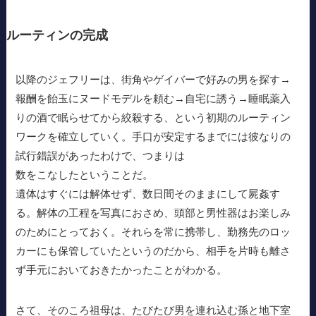
ルーティンの完成
以降のジェフリーは、街角やゲイバーで好みの男を探す→
報酬を飴玉にヌードモデルを頼む→自宅に誘う→睡眠薬入
りの酒で眠らせてから絞殺する、という初期のルーティン
ワークを確立していく。手口が安定するまでには彼なりの
試行錯誤があったわけで、つまりは
数をこなしたということだ。
遺体はすぐには解体せず、数日間そのままにして屍姦す
る。解体の工程を写真におさめ、頭部と男性器はお楽しみ
のためにとっておく。それらを常に携帯し、勤務先のロッ
カーにも保管していたというのだから、相手を片時も離さ
ず手元においておきたかったことがわかる。
さて、そのころ祖母は、たびたび男を連れ込む孫と地下室