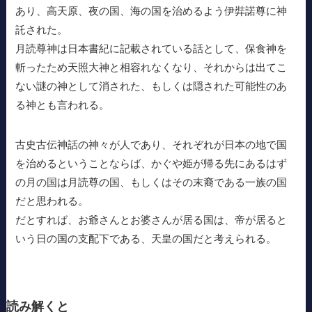
あり、高天原、夜の国、海の国を治めるよう伊弉諾尊に神
託された。
月読尊神は日本書紀に記載されている話として、保食神を
斬ったため天照大神と相容れなくなり、それからは出てこ
ない謎の神として消された、もしくは隠された可能性のあ
る神とも言われる。
古史古伝神話の神々が人であり、それぞれが日本の地で国
を治めるということならば、かぐや姫が帰る先にあるはず
の月の国は月読尊の国、もしくはその末裔である一族の国
だと思われる。
だとすれば、お爺さんとお婆さんが居る国は、帝が居ると
いう日の国の支配下である、天皇の国だと考えられる。
読み解くと