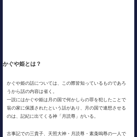
かぐや姫とは？
かぐや姫の話については、この際皆知っているものであろ
うから話の内容は省く。
一説にはかぐや姫は月の国で何かしらの罪を犯したことで
翁の家に保護されたという話があり、月の国で連想させる
のは、記紀に出てくる神「月読尊」がいる。
古事記での三貴子、天照大神・月読尊・素戔嗚尊の一人で