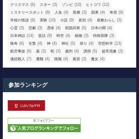
(6)
(3)
(10)
(12)
クリスマス
スター
ゾンビ
ヒトコワ
(8)
(4)
(3)
(4)
(9)
ミステリースポット
人魚
医療
因果
奇習
(9)
(10)
(9)
(4)
(3)
学校の怪談
実験
小説
差別
座敷わらし
(3)
(3)
(4)
(5)
(4)
心霊
悲劇
憑依
戦国武将
日本の闇
(14)
(9)
(4)
(3)
(3)
日本神話
昔話
時空
植物
特殊部隊
(6)
(4)
(4)
(5)
(4)
(13)
猟奇
生贄
神
神社
祟り
空想科学
(6)
(3)
(3)
(4)
(5)
(3)
航空事故
薬
蛇
裁判
誘拐
超常現象
(7)
(4)
(4)
(3)
(4)
連続殺人
遭難
陰陽
風習
魔女
参加ランキング