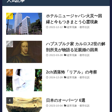
人気記事
ホテルニュージャパン火災〜因
縁と今もつきまとう心霊現象
2022-12-12
超常現象・都市伝説
ハプスブルク家 カルロス2世の解
剖所見が物語る近親婚の因果
2022-03-28
超常現象・都市伝説
2ch洒落怖「リアル」の考察
2024-12-28
超常現象・都市伝説
日本のオーパーツ 6選
2023-10-04
超常現象・都市伝説