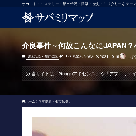
オカルト・ミステリー・都市伝説・怪談・歴史・ミリタリーをテー
介良事件～何故こんなにJAPAN？
UFO
異星人
宇宙人
超常現象・都市伝説
2024-10-19
こば
当サイトは「Googleアドセンス」や「アフィリ
ホーム
超常現象・都市伝説