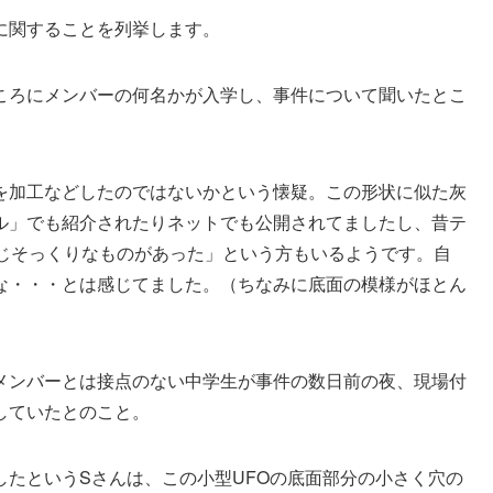
に関することを列挙します。
ころにメンバーの何名かが入学し、事件について聞いたとこ
。
を加工などしたのではないかという懐疑。この形状に似た灰
ル」でも紹介されたりネットでも公開されてましたし、昔テ
同じそっくりなものがあった」という方もいるようです。自
な・・・とは感じてました。（ちなみに底面の模様がほとん
メンバーとは接点のない中学生が事件の数日前の夜、現場付
していたとのこと。
たというSさんは、この小型UFOの底面部分の小さく穴の