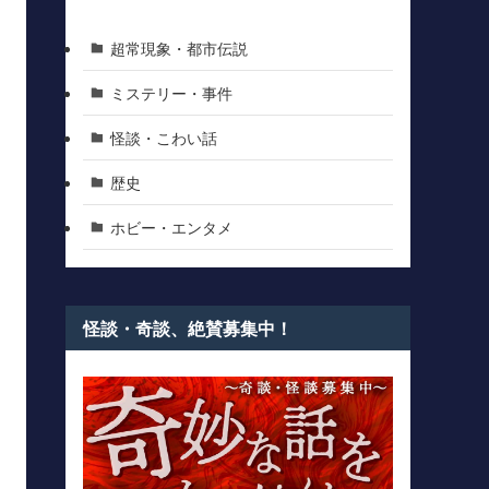
超常現象・都市伝説
ミステリー・事件
怪談・こわい話
歴史
ホビー・エンタメ
怪談・奇談、絶賛募集中！