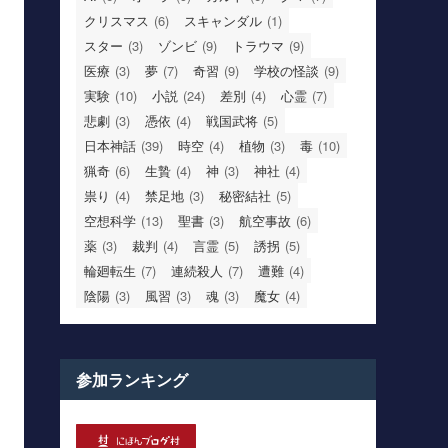
クリスマス
(6)
スキャンダル
(1)
スター
(3)
ゾンビ
(9)
トラウマ
(9)
医療
(3)
夢
(7)
奇習
(9)
学校の怪談
(9)
実験
(10)
小説
(24)
差別
(4)
心霊
(7)
悲劇
(3)
憑依
(4)
戦国武将
(5)
日本神話
(39)
時空
(4)
植物
(3)
毒
(10)
猟奇
(6)
生贄
(4)
神
(3)
神社
(4)
祟り
(4)
禁足地
(3)
秘密結社
(5)
空想科学
(13)
聖書
(3)
航空事故
(6)
薬
(3)
裁判
(4)
言霊
(5)
誘拐
(5)
輪廻転生
(7)
連続殺人
(7)
遭難
(4)
陰陽
(3)
風習
(3)
魂
(3)
魔女
(4)
参加ランキング