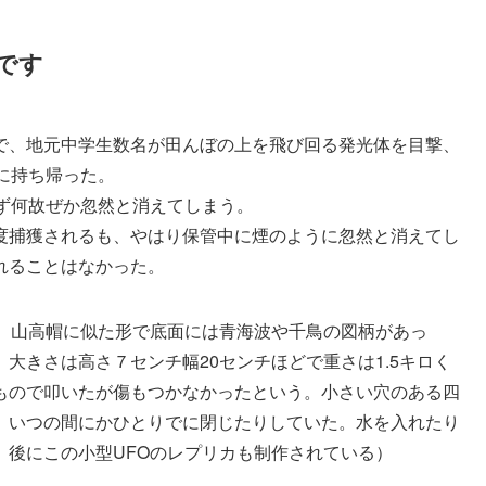
です
で、地元中学生数名が田んぼの上を飛び回る発光体を目撃、
に持ち帰った。
ず何故ぜか忽然と消えてしまう。
度捕獲されるも、やはり保管中に煙のように忽然と消えてし
れることはなかった。
で、山高帽に似た形で底面には青海波や千鳥の図柄があっ
大きさは高さ７センチ幅20センチほどで重さは1.5キロく
もので叩いたが傷もつかなかったという。小さい穴のある四
、いつの間にかひとりでに閉じたりしていた。水を入れたり
、後にこの小型UFOのレプリカも制作されている）