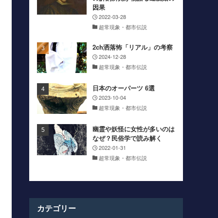
因果
2022-03-28
超常現象・都市伝説
2ch洒落怖「リアル」の考察
2024-12-28
超常現象・都市伝説
日本のオーパーツ 6選
2023-10-04
超常現象・都市伝説
幽霊や妖怪に女性が多いのは
なぜ？民俗学で読み解く
2022-01-31
超常現象・都市伝説
カテゴリー