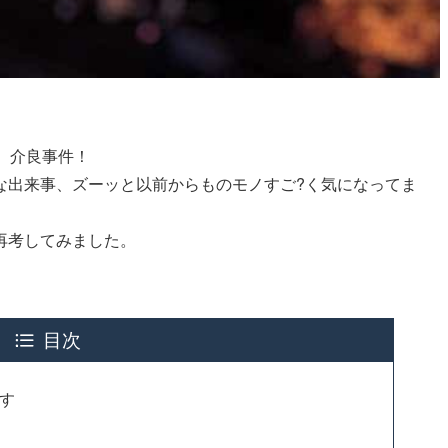
、介良事件！
な出来事、ズーッと以前からものモノすご?く気になってま
再考してみました。
目次
す