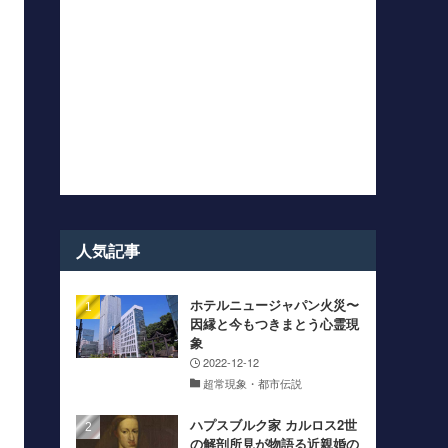
人気記事
ホテルニュージャパン火災〜
因縁と今もつきまとう心霊現
象
2022-12-12
超常現象・都市伝説
ハプスブルク家 カルロス2世
の解剖所見が物語る近親婚の