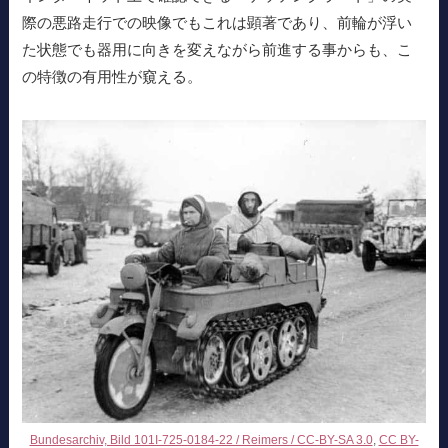
際の悪路走行での映像でもこれは顕著であり、前輪が浮い
た状態でも器用に向きを変えながら前進する事からも、こ
の特徴の有用性が窺える。
Bundesarchiv, Bild 101I-725-0184-22 / Reimers / CC-BY-SA 3.0
,
CC BY-