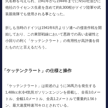
式名称を与えられ、1941年から1944年までにNSU社並びに
他社のライセンス生産を含めて約8,300程がドイツ陸軍や武
装親衛隊でも使用される事となった。
折しも当時のドイツは1941年6月よりソ連への侵攻作戦を開
始しており、この東部戦線において悪路での高い走破性と
小回りの利く「ケッテンクラート」の有用性が高評価を得
たものだと言えるだろう。
「ケッテンクラート」の仕様と操作
「ケッテンクラート」は前述のように36馬力を発生する
1,488cc水冷4気筒ガソリンエンジンを搭載し、全長3.0メー
トル、全幅1.0メートル、全高1.2メートルで重量約1.56ト
ン、最大速度時速70キロとされている。