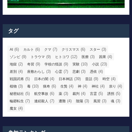
タグ
(6)
(6)
(7)
(6)
(3)
AI
カルト
クマ
クリスマス
スター
(9)
(9)
(12)
(3)
(4)
ゾンビ
トラウマ
ヒトコワ
医療
因果
(2)
(9)
(9)
(10)
(23)
地獄
奇習
学校の怪談
実験
小説
(4)
(3)
(7)
(3)
(4)
差別
座敷わらし
心霊
悲劇
憑依
(5)
(4)
(39)
(9)
(4)
戦国武将
日本の闇
日本神話
昔話
時空
(3)
(10)
(6)
(4)
(4)
(4)
(4)
植物
毒
猟奇
生贄
神
神社
祟り
(5)
(6)
(3)
(4)
(5)
(5)
秘密結社
航空事故
薬
裁判
言霊
誘拐
(7)
(7)
(4)
(3)
(3)
(3)
輪廻転生
連続殺人
遭難
陰陽
風習
魂
(4)
魔女