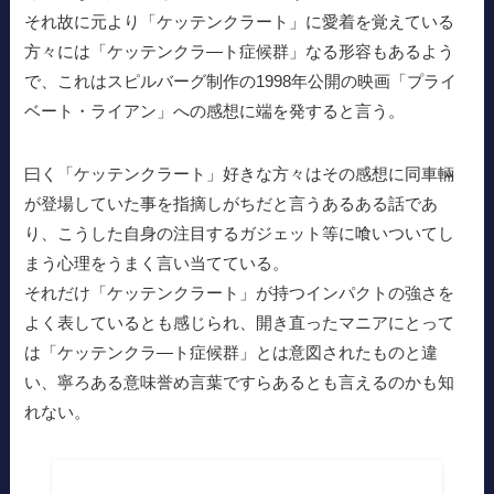
それ故に元より「ケッテンクラート」に愛着を覚えている
方々には「ケッテンクラ―ト症候群」なる形容もあるよう
で、これはスピルバーグ制作の1998年公開の映画「プライ
ベート・ライアン」への感想に端を発すると言う。
曰く「ケッテンクラート」好きな方々はその感想に同車輛
が登場していた事を指摘しがちだと言うあるある話であ
り、こうした自身の注目するガジェット等に喰いついてし
まう心理をうまく言い当てている。
それだけ「ケッテンクラート」が持つインパクトの強さを
よく表しているとも感じられ、開き直ったマニアにとって
は「ケッテンクラ―ト症候群」とは意図されたものと違
い、寧ろある意味誉め言葉ですらあるとも言えるのかも知
れない。