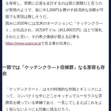
を保有し、実際に公道を走行するのは甚だ困難だと言うの
が実情のようで、仮に今1,200円を費やす経済的な決断が可
能でも実現は難しそうだ。
因みに2020年には北米のオークションに「ケッテンクラ―
ト」が出品され、16万8千ドル（約1,800万円）ほどで落札
されたと言い、その希少価値が窺える記事を
https://www.autocar.jp
で見る事が出来た。
一部では「ケッテンクラ―ト症候群」なる形容も存
在
「ケッテンクラート」はその特徴的な外観とギミックによ
って、コンパクトな中にどこかキッチュでユーモラスな雰
囲気を纏っている車輛であり、一見してしまえばこれをよ
く知らない人々にも印象に残るだろう。