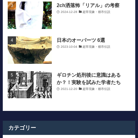
2ch洒落怖「リアル」の考察
2024-12-28
超常現象・都市伝説
日本のオーパーツ 6選
2023-10-04
超常現象・都市伝説
ギロチン処刑後に意識はある
か？！実験を試みた学者たち
2021-12-20
超常現象・都市伝説
カテゴリー