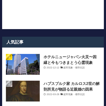
人気記事
ホテルニュージャパン火災〜因
縁と今もつきまとう心霊現象
2022-12-12
超常現象・都市伝説
ハプスブルク家 カルロス2世の解
剖所見が物語る近親婚の因果
2022-03-28
超常現象・都市伝説