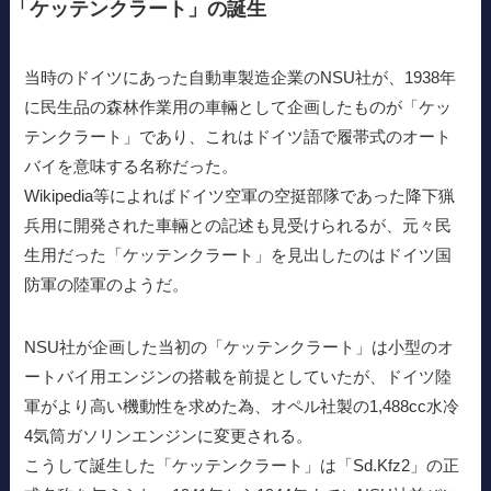
「ケッテンクラート」の誕生
当時のドイツにあった自動車製造企業のNSU社が、1938年
に民生品の森林作業用の車輛として企画したものが「ケッ
テンクラート」であり、これはドイツ語で履帯式のオート
バイを意味する名称だった。
Wikipedia等によればドイツ空軍の空挺部隊であった降下猟
兵用に開発された車輛との記述も見受けられるが、元々民
生用だった「ケッテンクラート」を見出したのはドイツ国
防軍の陸軍のようだ。
NSU社が企画した当初の「ケッテンクラート」は小型のオ
ートバイ用エンジンの搭載を前提としていたが、ドイツ陸
軍がより高い機動性を求めた為、オペル社製の1,488cc水冷
4気筒ガソリンエンジンに変更される。
こうして誕生した「ケッテンクラート」は「Sd.Kfz2」の正