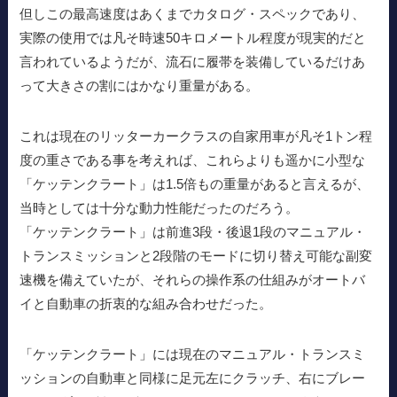
但しこの最高速度はあくまでカタログ・スペックであり、
実際の使用では凡そ時速50キロメートル程度が現実的だと
言われているようだが、流石に履帯を装備しているだけあ
って大きさの割にはかなり重量がある。
これは現在のリッターカークラスの自家用車が凡そ1トン程
度の重さである事を考えれば、これらよりも遥かに小型な
「ケッテンクラート」は1.5倍もの重量があると言えるが、
当時としては十分な動力性能だったのだろう。
「ケッテンクラート」は前進3段・後退1段のマニュアル・
トランスミッションと2段階のモードに切り替え可能な副変
速機を備えていたが、それらの操作系の仕組みがオートバ
イと自動車の折衷的な組み合わせだった。
「ケッテンクラート」には現在のマニュアル・トランスミ
ッションの自動車と同様に足元左にクラッチ、右にブレー