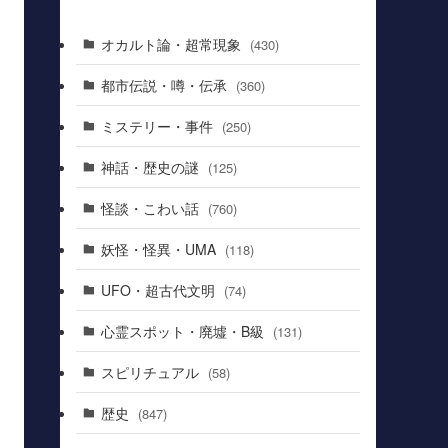
オカルト論・超常現象
(430)
都市伝説・噂・伝承
(360)
ミステリー・事件
(250)
神話・歴史の謎
(125)
怪談・こわい話
(760)
妖怪・怪異・UMA
(118)
UFO・超古代文明
(74)
心霊スポット・廃墟・B級
(131)
スピリチュアル
(58)
歴史
(847)