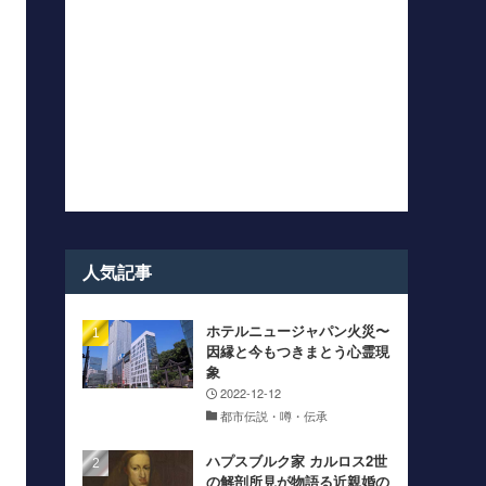
人気記事
ホテルニュージャパン火災〜
因縁と今もつきまとう心霊現
象
2022-12-12
都市伝説・噂・伝承
ハプスブルク家 カルロス2世
の解剖所見が物語る近親婚の