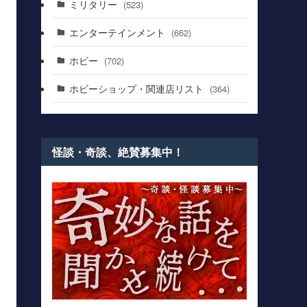
ミリタリー
(523)
エンターテインメント
(662)
ホビー
(702)
ホビーショップ・関連店リスト
(364)
怪談・奇談、絶賛募集中！