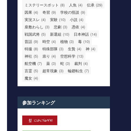
ミステリースポット
(8)
人魚
(4)
伝承
(29)
因果
(4)
奇習
(9)
学校の怪談
(9)
実況スレ
(4)
実験
(10)
小説
(4)
座敷わらし
(3)
悲劇
(3)
憑依
(4)
戦国武将
(5)
新選組
(10)
日本神話
(14)
昔話
(9)
時空
(4)
植物
(3)
毒
(10)
特撮
(8)
特殊部隊
(3)
生贄
(4)
神
(4)
神社
(5)
祟り
(4)
空想科学
(13)
航空機
(7)
薬
(3)
蛇
(3)
裁判
(4)
言霊
(5)
超常現象
(3)
輪廻転生
(7)
魔女
(4)
参加ランキング