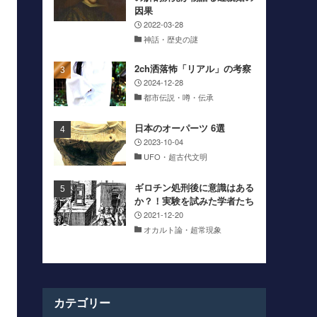
因果
2022-03-28
神話・歴史の謎
2ch洒落怖「リアル」の考察
2024-12-28
都市伝説・噂・伝承
日本のオーパーツ 6選
2023-10-04
UFO・超古代文明
ギロチン処刑後に意識はある
か？！実験を試みた学者たち
2021-12-20
オカルト論・超常現象
カテゴリー