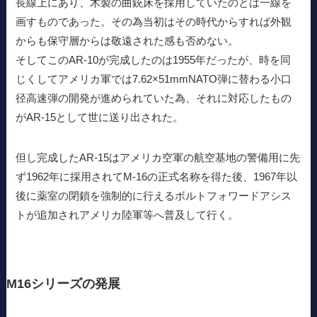
長線上にあり、木製の曲銃床を採用していたのとは一線を
画すものであった。その為当初はその時代からすれば外観
からも保守層からは敬遠された感も否めない。
そしてこのAR-10が完成したのは1955年だったが、時を同
じくしてアメリカ軍では7.62×51mmNATO弾に替わる小口
径高速弾の開発が進められていた為、それに対応したもの
がAR-15として世に送り出された。
但し完成したAR-15はアメリカ空軍の航空基地の警備用に先
ず1962年に採用されてM-16の正式名称を得た後、1967年以
後に薬室の閉鎖を強制的に行えるボルトフォワードアシス
トが追加されアメリカ陸軍等へ普及して行く。
M16シリーズの発展