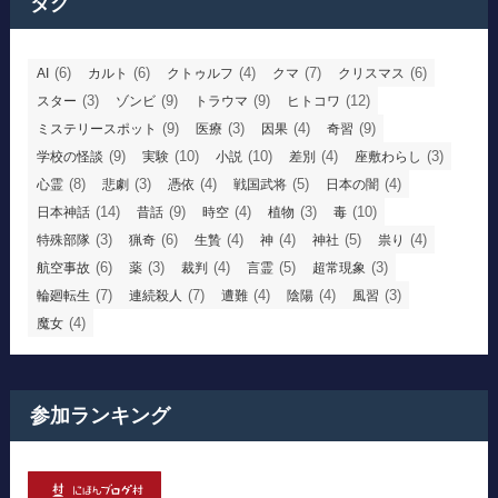
タグ
(6)
(6)
(4)
(7)
(6)
AI
カルト
クトゥルフ
クマ
クリスマス
(3)
(9)
(9)
(12)
スター
ゾンビ
トラウマ
ヒトコワ
(9)
(3)
(4)
(9)
ミステリースポット
医療
因果
奇習
(9)
(10)
(10)
(4)
(3)
学校の怪談
実験
小説
差別
座敷わらし
(8)
(3)
(4)
(5)
(4)
心霊
悲劇
憑依
戦国武将
日本の闇
(14)
(9)
(4)
(3)
(10)
日本神話
昔話
時空
植物
毒
(3)
(6)
(4)
(4)
(5)
(4)
特殊部隊
猟奇
生贄
神
神社
祟り
(6)
(3)
(4)
(5)
(3)
航空事故
薬
裁判
言霊
超常現象
(7)
(7)
(4)
(4)
(3)
輪廻転生
連続殺人
遭難
陰陽
風習
(4)
魔女
参加ランキング