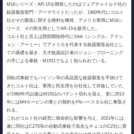
M16シリーズ・AR-15を開発したのはフェアチャイルド社の
銃器製造部門・アーマライトだったが、1960年代にコルト
社がその製造に関する権利を獲得、アメリカ軍用にM16シ
リーズ、その民生用としてAR-15を販売した。
コルト社と言えば西部開拓時代にSAA（シングル。アクシ
ョン・アーミー）でアメリカを代表する銃器製造会社とし
ての基礎を築き、天才銃器設計者のジョン・ブローニング
の手による拳銃・M1911でもよく知られれている。
回転式拳銃でもパイソン等の高品質な銃器製造を手掛けて
きたコルト社は、軍用と民生用を分社化して存族していた
が1980年代以後はM1911のパテント切れを迎え、更に2013
年にはM4カービンの軍との契約をFNハースタル社に奪取さ
れる。
これがコルト社の経営に致命的な影響を与え、2021年には
遂に同社はCZ75等の自動式拳銃で高名なチェコのCZ社に買