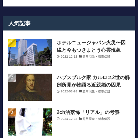
人気記事
ホテルニュージャパン火災〜因
縁と今もつきまとう心霊現象
2022-12-12
超常現象・都市伝説
ハプスブルク家 カルロス2世の解
剖所見が物語る近親婚の因果
2022-03-28
超常現象・都市伝説
2ch洒落怖「リアル」の考察
2024-12-28
超常現象・都市伝説