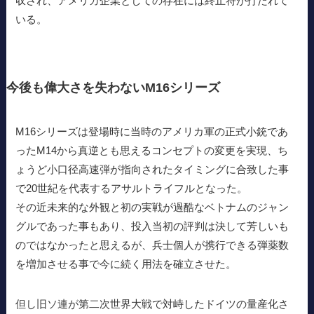
収され、アメリカ企業としての存在には終止符が打たれて
いる。
今後も偉大さを失わないM16シリーズ
M16シリーズは登場時に当時のアメリカ軍の正式小銃であ
ったM14から真逆とも思えるコンセプトの変更を実現、ち
ょうど小口径高速弾が指向されたタイミングに合致した事
で20世紀を代表するアサルトライフルとなった。
その近未来的な外観と初の実戦が過酷なベトナムのジャン
グルであった事もあり、投入当初の評判は決して芳しいも
のではなかったと思えるが、兵士個人が携行できる弾薬数
を増加させる事で今に続く用法を確立させた。
但し旧ソ連が第二次世界大戦で対峙したドイツの量産化さ