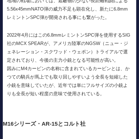
地域の戦場においては、遮蔽物の少ない長距離戦闘による
5.56x45mmNATO弾の威力不足も顕在化し、新たに6.8mm
レミントンSPC弾が開発される事にも繋がった。
2022年4月にはこの6.8mmレミントンSPC弾を使用するSIG
社のMCX SPEARが、アメリカ陸軍のNGSW（ニュー・ジ
ェネレーション・スクワッド・ウェポン）トライアルで選
定されており、今後の主力小銃となる可能性が高い。
因みにM4カービンの名称に含まれているカービンとは、か
つての騎兵が馬上でも取り回しやすいよう全長を短縮した
小銃を意味していたが、近年では単にフルサイズの小銃よ
りも全長が短い程度の意味で使用されている。
M16シリーズ・AR-15とコルト社