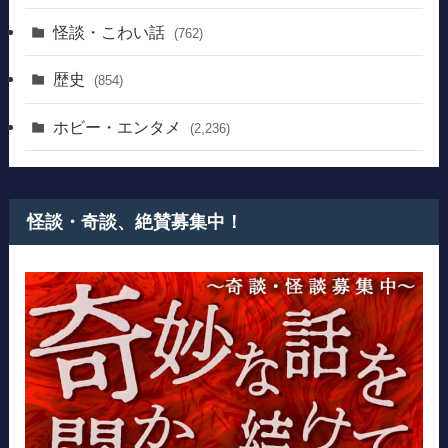
怪談・こわい話
(762)
歴史
(854)
ホビー・エンタメ
(2,236)
怪談・奇談、絶賛募集中！