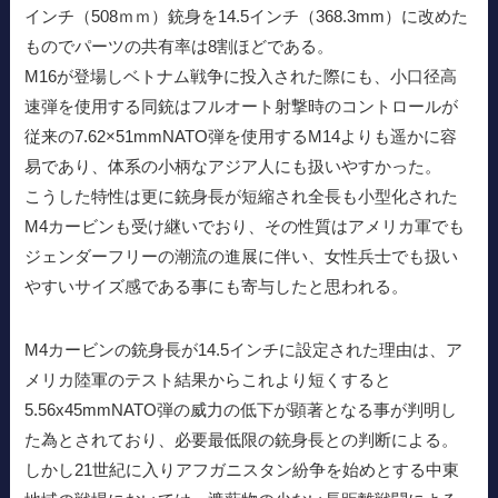
インチ（508ｍｍ）銃身を14.5インチ（368.3mm）に改めた
ものでパーツの共有率は8割ほどである。
M16が登場しベトナム戦争に投入された際にも、小口径高
速弾を使用する同銃はフルオート射撃時のコントロールが
従来の7.62×51mmNATO弾を使用するM14よりも遥かに容
易であり、体系の小柄なアジア人にも扱いやすかった。
こうした特性は更に銃身長が短縮され全長も小型化された
M4カービンも受け継いでおり、その性質はアメリカ軍でも
ジェンダーフリーの潮流の進展に伴い、女性兵士でも扱い
やすいサイズ感である事にも寄与したと思われる。
M4カービンの銃身長が14.5インチに設定された理由は、ア
メリカ陸軍のテスト結果からこれより短くすると
5.56x45mmNATO弾の威力の低下が顕著となる事が判明し
た為とされており、必要最低限の銃身長との判断による。
しかし21世紀に入りアフガニスタン紛争を始めとする中東