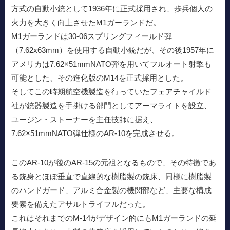
方式の自動小銃として1936年に正式採用され、歩兵個人の
火力を大きく向上させたM1ガーランドだ。
M1ガーランドは30-06スプリングフィールド弾
（7.62x63mm）を使用する自動小銃だが、その後1957年に
アメリカは7.62×51mmNATO弾を用いてフルオート射撃も
可能とした、その進化版のM14を正式採用とした。
そしてこの時期航空機製造を行っていたフェアチャイルド
社が銃器製造を手掛ける部門としてアーマライトを設立、
ユージン・ストーナーを主任技師に据え、
7.62×51mmNATO弾仕様のAR-10を完成させる。
このAR-10が後のAR-15の元祖となるもので、その特徴であ
る銃身とほぼ垂直で直線的な樹脂製の銃床、同様に樹脂製
のハンドガード、アルミ合金製の機関部など、主要な構成
要素を備えたアサルトライフルだった。
これはそれまでのM-14がデザイン的にもM1ガーランドの延