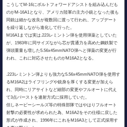
こうしてM-16にボルトフォワードアシストを組み込んだも
のがM-16A1となり、アメリカ陸軍の主力小銃となった後も
同銃は細かな改良が複数回に渡って行われ、アップデート
を繰り返しながら進化して行った。
M16A1までは実は.223レミントン弾を使用弾薬としていた
が、1983年に同サイズながら芯が貫通力を高めた鋼鉄製で
弾頭重量も増した5.56x45mmNATO弾へと弾薬の変更が行
われ、これに対応させたものがM16A2となる。
.223レミントン弾よりも強力な5.56x45mmNATO弾を使用す
るM16A2はライフリングや銃身を厚くする変更が加えら
れ、同時にリアサイトなど細部の変更やフルオートに代え
て3点バーストを連射方式に採用していた。
但しネービーシールズ等の特殊部隊ではやはりフルオート
射撃の必要性が求められた為、M16A2をその仕様に戻した
形式が作成され、1996年にこれをM16A3として正式採用す