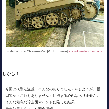
w:de:Benutzer:ChiemseeMan [Public domain],
via Wikimedia Commons
しかし！
今回は模型法違反（そんなのありません）をしようが、模
型警察（これもありません）に捕まる心配はありません。
そんな姑息な珍走団マインドに陥った結果・・
暴走決定！さよなら安全運転。