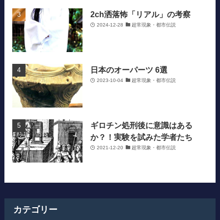
2ch洒落怖「リアル」の考察
2024-12-28
超常現象・都市伝説
日本のオーパーツ 6選
2023-10-04
超常現象・都市伝説
ギロチン処刑後に意識はある
か？！実験を試みた学者たち
2021-12-20
超常現象・都市伝説
カテゴリー