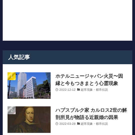
人気記事
ホテルニュージャパン火災〜因
縁と今もつきまとう心霊現象
2022-12-12
超常現象・都市伝説
ハプスブルク家 カルロス2世の解
剖所見が物語る近親婚の因果
2022-03-28
超常現象・都市伝説