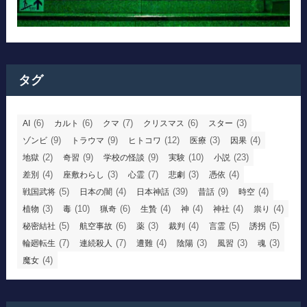
タグ
(6)
(6)
(7)
(6)
(3)
AI
カルト
クマ
クリスマス
スター
(9)
(9)
(12)
(3)
(4)
ゾンビ
トラウマ
ヒトコワ
医療
因果
(2)
(9)
(9)
(10)
(23)
地獄
奇習
学校の怪談
実験
小説
(4)
(3)
(7)
(3)
(4)
差別
座敷わらし
心霊
悲劇
憑依
(5)
(4)
(39)
(9)
(4)
戦国武将
日本の闇
日本神話
昔話
時空
(3)
(10)
(6)
(4)
(4)
(4)
(4)
植物
毒
猟奇
生贄
神
神社
祟り
(5)
(6)
(3)
(4)
(5)
(5)
秘密結社
航空事故
薬
裁判
言霊
誘拐
(7)
(7)
(4)
(3)
(3)
(3)
輪廻転生
連続殺人
遭難
陰陽
風習
魂
(4)
魔女