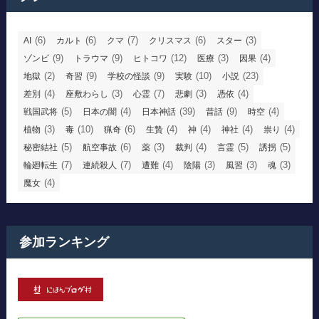
(6)
(6)
(7)
(6)
(3)
AI
カルト
クマ
クリスマス
スター
(9)
(9)
(12)
(3)
(4)
ゾンビ
トラウマ
ヒトコワ
医療
因果
(2)
(9)
(9)
(10)
(23)
地獄
奇習
学校の怪談
実験
小説
(4)
(3)
(7)
(3)
(4)
差別
座敷わらし
心霊
悲劇
憑依
(5)
(4)
(39)
(9)
(4)
戦国武将
日本の闇
日本神話
昔話
時空
(3)
(10)
(6)
(4)
(4)
(4)
(4)
植物
毒
猟奇
生贄
神
神社
祟り
(5)
(6)
(3)
(4)
(5)
(5)
秘密結社
航空事故
薬
裁判
言霊
誘拐
(7)
(7)
(4)
(3)
(3)
(3)
輪廻転生
連続殺人
遭難
陰陽
風習
魂
(4)
魔女
参加ランキング