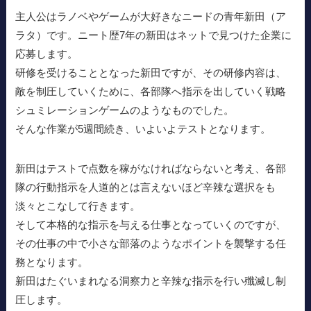
主人公はラノベやゲームが大好きなニードの青年新田（ア
ラタ）です。ニート歴7年の新田はネットで見つけた企業に
応募します。
研修を受けることとなった新田ですが、その研修内容は、
敵を制圧していくために、各部隊へ指示を出していく戦略
シュミレーションゲームのようなものでした。
そんな作業が5週間続き、いよいよテストとなります。
新田はテストで点数を稼がなければならないと考え、各部
隊の行動指示を人道的とは言えないほど辛辣な選択をも
淡々とこなして行きます。
そして本格的な指示を与える仕事となっていくのですが、
その仕事の中で小さな部落のようなポイントを襲撃する任
務となります。
新田はたぐいまれなる洞察力と辛辣な指示を行い殲滅し制
圧します。