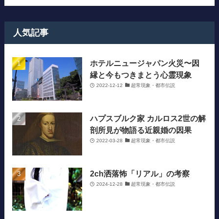
人気記事
ホテルニュージャパン火災〜因
縁と今もつきまとう心霊現象
2022-12-12
超常現象・都市伝説
ハプスブルク家 カルロス2世の解
剖所見が物語る近親婚の因果
2022-03-28
超常現象・都市伝説
2ch洒落怖「リアル」の考察
2024-12-28
超常現象・都市伝説