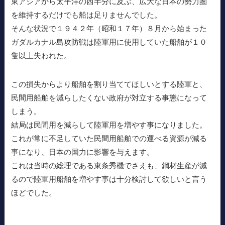
東アジアから太平洋の西半分に及ぶ、広大な日本の勢力圏
を維持するだけでも船は足りませんでした。
そんな状況で１９４２年（昭和１７年）８月から始まった
ガダルカナル島攻防戦は陸軍用に使用していた船舶が１０
隻以上失われた。
この損失からより船舶を割り当ててほしいとする陸軍と、
民間用船舶を減らしたくない政府が対立する事態になって
しまう。
結局は民間用を減らして陸軍用を増やす事になりました。
これが常に不足していた民間用船舶での運べる資源が減る
事になり、日本の国力に影響を与えます。
これは当時の総理である東条秀機でさえも、鋼材生産が減
るので陸軍用船舶を増やす事は十分検討して欲しいと言う
ほどでした。