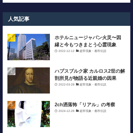
人気記事
ホテルニュージャパン火災〜因
縁と今もつきまとう心霊現象
2022-12-12
超常現象・都市伝説
ハプスブルク家 カルロス2世の解
剖所見が物語る近親婚の因果
2022-03-28
超常現象・都市伝説
2ch洒落怖「リアル」の考察
2024-12-28
超常現象・都市伝説