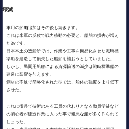
壊滅
軍用の船舶追加はその後も続きます。
これは米軍の反攻で戦力移動の必要と、船舶の損害が増え
た為です。
日本本土の造船所では、作業や工事を簡易化させた戦時標
準船を建造して損失した船舶を補おうとしていました。
しかし、民間用船舶による資源輸送の減少は戦時標準船の
建造に影響を与えます。
鋼材の不足で簡略化された型では、船体の強度をより低下
させた。
これに徴兵で技術のある工員の代わりとなる動員学徒など
の初心者が建造作業に入った事で粗悪な船が多く作られて
しまった。