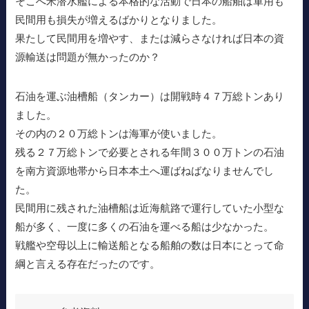
そこへ米潜水艦による本格的な活動で日本の船舶は軍用も
民間用も損失が増えるばかりとなりました。
果たして民間用を増やす、または減らさなければ日本の資
源輸送は問題が無かったのか？
石油を運ぶ油槽船（タンカー）は開戦時４７万総トンあり
ました。
その内の２０万総トンは海軍が使いました。
残る２７万総トンで必要とされる年間３００万トンの石油
を南方資源地帯から日本本土へ運ばねばなりませんでし
た。
民間用に残された油槽船は近海航路で運行していた小型な
船が多く、一度に多くの石油を運べる船は少なかった。
戦艦や空母以上に輸送船となる船舶の数は日本にとって命
綱と言える存在だったのです。