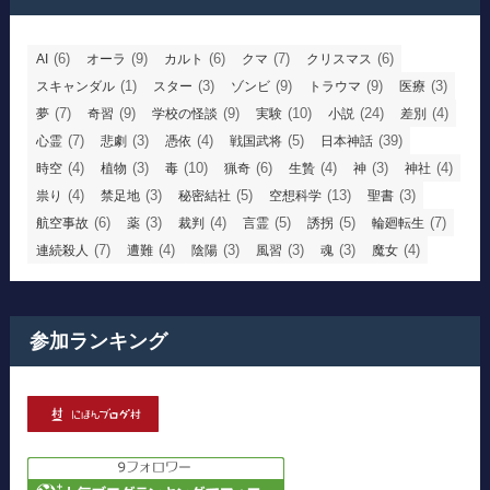
(6)
(9)
(6)
(7)
(6)
AI
オーラ
カルト
クマ
クリスマス
(1)
(3)
(9)
(9)
(3)
スキャンダル
スター
ゾンビ
トラウマ
医療
(7)
(9)
(9)
(10)
(24)
(4)
夢
奇習
学校の怪談
実験
小説
差別
(7)
(3)
(4)
(5)
(39)
心霊
悲劇
憑依
戦国武将
日本神話
(4)
(3)
(10)
(6)
(4)
(3)
(4)
時空
植物
毒
猟奇
生贄
神
神社
(4)
(3)
(5)
(13)
(3)
祟り
禁足地
秘密結社
空想科学
聖書
(6)
(3)
(4)
(5)
(5)
(7)
航空事故
薬
裁判
言霊
誘拐
輪廻転生
(7)
(4)
(3)
(3)
(3)
(4)
連続殺人
遭難
陰陽
風習
魂
魔女
参加ランキング