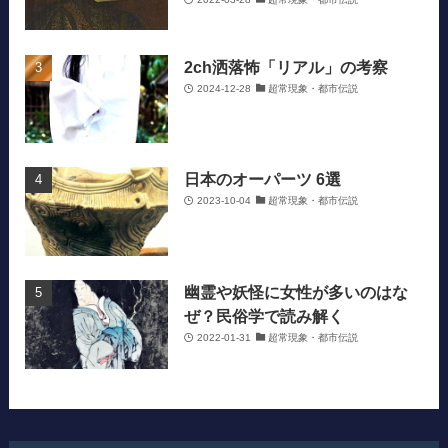
2ch洒落怖「リアル」の考察
2024-12-28
超常現象・都市伝説
日本のオーパーツ 6選
2023-10-04
超常現象・都市伝説
幽霊や妖怪に女性が多いのはな
ぜ？民俗学で読み解く
2022-01-31
超常現象・都市伝説