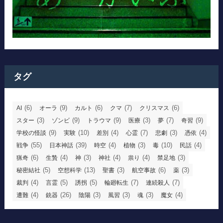
タグ
(6)
(9)
(6)
(7)
(6)
AI
オーラ
カルト
クマ
クリスマス
(3)
(9)
(9)
(3)
(7)
(9)
スター
ゾンビ
トラウマ
医療
夢
奇習
(9)
(10)
(4)
(7)
(3)
(4)
学校の怪談
実験
差別
心霊
悲劇
憑依
(55)
(39)
(4)
(3)
(10)
(4)
戦争
日本神話
時空
植物
毒
民話
(6)
(4)
(3)
(4)
(4)
(3)
猟奇
生贄
神
神社
祟り
禁足地
(5)
(13)
(3)
(6)
(3)
秘密結社
空想科学
聖書
航空事故
薬
(4)
(5)
(5)
(7)
(7)
裁判
言霊
誘拐
輪廻転生
連続殺人
(4)
(26)
(3)
(3)
(3)
(4)
遭難
銃器
陰陽
風習
魂
魔女