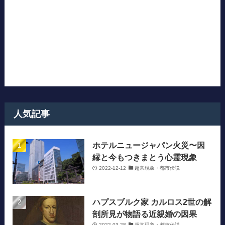
人気記事
ホテルニュージャパン火災〜因
縁と今もつきまとう心霊現象
2022-12-12
超常現象・都市伝説
ハプスブルク家 カルロス2世の解
剖所見が物語る近親婚の因果
2022-03-28
超常現象・都市伝説