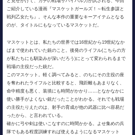
と見せかけて、ガチの戦場サバイバル力が試される、今回
ご紹介している漫画『マスケットガールズ！～転生参謀と
戦列乙女たち』。そんな本作の重要なキーアイテムとなる
のが、タイトルにもなっているマスケットだ。
マスケットとは、私たちの世界では16世紀から19世紀なか
ばまで使われていた銃のこと。後発のライフル(こちらの方
が私たちにも馴染みが深いだろう)にとって変わられるまで
戦場の主役だった銃だ。
このマスケット。軽く調べてみると、のちにその主役の座
を奪われたライフルと比較すると、飛距離もあまりなく、
命中精度も悪く、装填にも時間がかかり……となかなかに
使い勝手がよくない銃だったことがわかる。それでも戦場
の主役たりえたのは、射手の育成が他の武器に比べ容易だ
ったから、と言われている。
確かに弓や剣は使いこなすのに時間かかる。よせ集めの兵
隊でもある程度訓練すれば使えるようになるマスケット