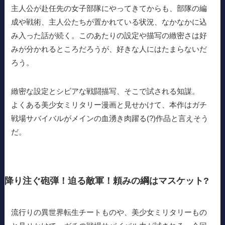
主人公が赴任先の女子部隊にやってきてからも、部隊の編
成や戦術、主人公たちが置かれている状況、なかなかに込
み入った話が続く。このあたりの設定や描写の緻密さは好
みが分かれるところだろうが、好きな人にはたまらないだ
ろう。
緻密な設定とシビアな戦闘描写、そこで試される知謀。
よくある美少女ミリタリー漫画と見せかけて、本作はガチ
戦場サバイバルがメインの血湧き肉躍る(?)作品と言えそう
だ。
降り注ぐ砲弾！迫る敵軍！頼みの綱はマスケット?
流行りの異世界転生チートものや、美少女ミリタリーもの