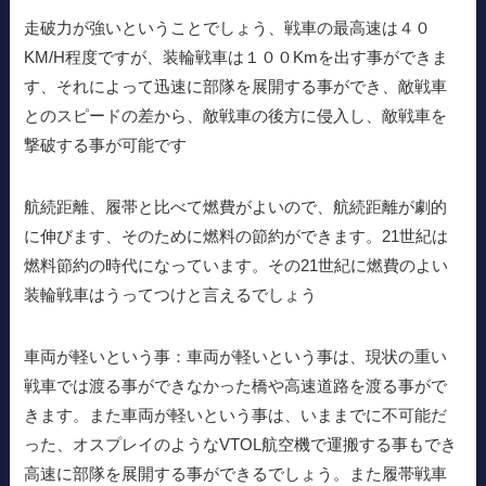
走破力が強いということでしょう、戦車の最高速は４０
KM/H程度ですが、装輪戦車は１００Kmを出す事ができま
す、それによって迅速に部隊を展開する事ができ、敵戦車
とのスピードの差から、敵戦車の後方に侵入し、敵戦車を
撃破する事が可能です
航続距離、履帯と比べて燃費がよいので、航続距離が劇的
に伸びます、そのために燃料の節約ができます。21世紀は
燃料節約の時代になっています。その21世紀に燃費のよい
装輪戦車はうってつけと言えるでしょう
車両が軽いという事：車両が軽いという事は、現状の重い
戦車では渡る事ができなかった橋や高速道路を渡る事がで
きます。また車両が軽いという事は、いままでに不可能だ
った、オスプレイのようなVTOL航空機で運搬する事もでき
高速に部隊を展開する事ができるでしょう。また履帯戦車