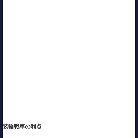
装輪戦車の利点