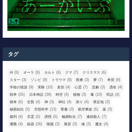
タグ
(6)
(9)
(6)
(7)
(6)
AI
オーラ
カルト
クマ
クリスマス
(3)
(9)
(9)
(3)
(7)
(9)
スター
ゾンビ
トラウマ
医療
夢
奇習
(9)
(10)
(4)
(7)
(3)
(4)
学校の怪談
実験
差別
心霊
悲劇
憑依
(55)
(39)
(4)
(3)
(10)
(4)
戦争
日本神話
時空
植物
毒
民話
(6)
(4)
(3)
(4)
(4)
(3)
猟奇
生贄
神
神社
祟り
禁足地
(5)
(13)
(3)
(6)
(3)
秘密結社
空想科学
聖書
航空事故
薬
(4)
(5)
(5)
(7)
(7)
裁判
言霊
誘拐
輪廻転生
連続殺人
(4)
(26)
(3)
(3)
(3)
(4)
遭難
銃器
陰陽
風習
魂
魔女