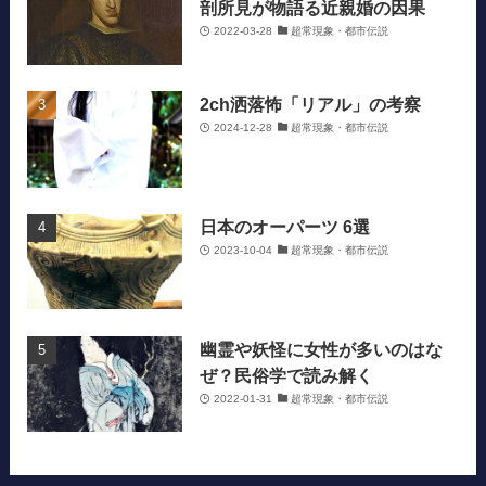
剖所見が物語る近親婚の因果
2022-03-28
超常現象・都市伝説
2ch洒落怖「リアル」の考察
2024-12-28
超常現象・都市伝説
日本のオーパーツ 6選
2023-10-04
超常現象・都市伝説
幽霊や妖怪に女性が多いのはな
ぜ？民俗学で読み解く
2022-01-31
超常現象・都市伝説