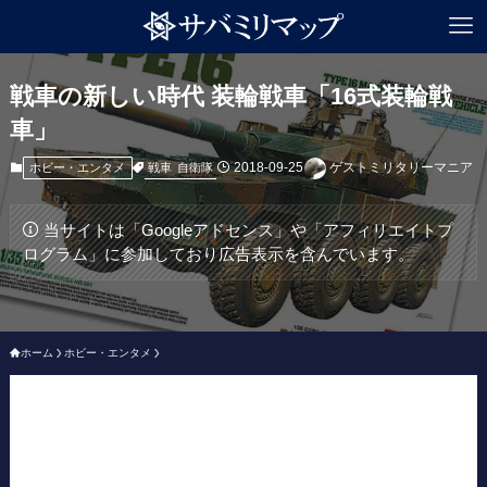
戦車の新しい時代 装輪戦車「16式装輪戦
車」
2018-09-25
ゲストミリタリーマニア
戦車
自衛隊
ホビー・エンタメ
当サイトは「Googleアドセンス」や「アフィリエイトプ
ログラム」に参加しており広告表示を含んでいます。
ホーム
ホビー・エンタメ