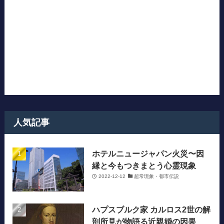
人気記事
ホテルニュージャパン火災〜因
縁と今もつきまとう心霊現象
2022-12-12
超常現象・都市伝説
ハプスブルク家 カルロス2世の解
剖所見が物語る近親婚の因果