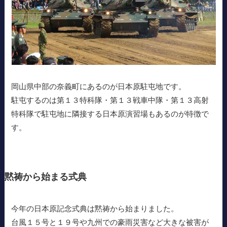
岡山県中部の奈義町にあるのが日本原駐屯地です。
駐屯するのは第１３特科隊・第１３戦車中隊・第１３高射
特科隊で駐屯地に隣接する日本原演習場もあるのが特徴で
す。
黙祷から始まる式典
今年の日本原記念式典は黙祷から始まりました。
台風１５号と１９号や九州での豪雨災害など大きな被害が