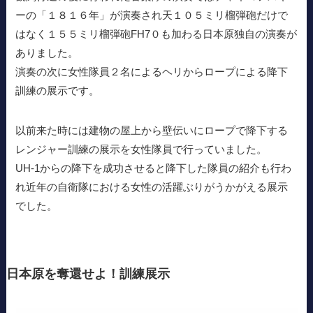
ーの「１８１６年」が演奏され天１０５ミリ榴弾砲だけで
はなく１５５ミリ榴弾砲FH7０も加わる日本原独自の演奏が
ありました。
演奏の次に女性隊員２名によるヘリからロープによる降下
訓練の展示です。
以前来た時には建物の屋上から壁伝いにロープで降下する
レンジャー訓練の展示を女性隊員で行っていました。
UH-1からの降下を成功させると降下した隊員の紹介も行わ
れ近年の自衛隊における女性の活躍ぶりがうかがえる展示
でした。
日本原を奪還せよ！訓練展示