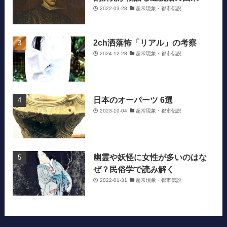
2022-03-28
超常現象・都市伝説
2ch洒落怖「リアル」の考察
2024-12-28
超常現象・都市伝説
日本のオーパーツ 6選
2023-10-04
超常現象・都市伝説
幽霊や妖怪に女性が多いのはな
ぜ？民俗学で読み解く
2022-01-31
超常現象・都市伝説