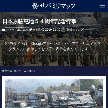
日本原駐屯地５４周年記念行事
2019-11-30
葛城マサカズ
自衛隊
ホビー・エンタメ
当サイトは「Googleアドセンス」や「アフィリエイトプ
ログラム」に参加しており広告表示を含んでいます。
ホーム
ホビー・エンタメ