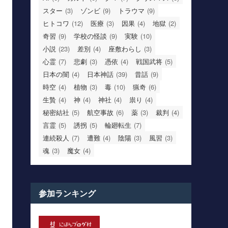
スター
(3)
ゾンビ
(9)
トラウマ
(9)
ヒトコワ
(12)
医療
(3)
因果
(4)
地獄
(2)
奇習
(9)
学校の怪談
(9)
実験
(10)
小説
(23)
差別
(4)
座敷わらし
(3)
心霊
(7)
悲劇
(3)
憑依
(4)
戦国武将
(5)
日本の闇
(4)
日本神話
(39)
昔話
(9)
時空
(4)
植物
(3)
毒
(10)
猟奇
(6)
生贄
(4)
神
(4)
神社
(4)
祟り
(4)
秘密結社
(5)
航空事故
(6)
薬
(3)
裁判
(4)
言霊
(5)
誘拐
(5)
輪廻転生
(7)
連続殺人
(7)
遭難
(4)
陰陽
(3)
風習
(3)
魂
(3)
魔女
(4)
参加ランキング