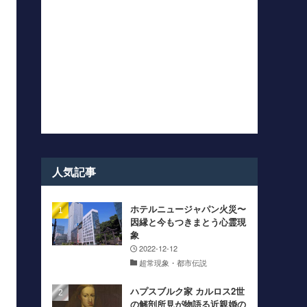
人気記事
ホテルニュージャパン火災〜
因縁と今もつきまとう心霊現
象
2022-12-12
超常現象・都市伝説
ハプスブルク家 カルロス2世
の解剖所見が物語る近親婚の