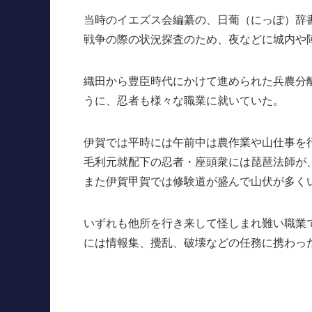
当時のイエズス会編纂の、日葡（にっぽ）辞書（日
戦争の際の状況探査のため、夜などに城内や
織田から豊臣時代にかけて進められた兵農分
うに、忍者も様々な職業に就いていた。
伊賀では平時には午前中は農作業や山仕事を
毛利元就配下の忍者・座頭衆には琵琶法師が
また伊賀甲賀では修験道が盛んで山伏が多く
いずれも他所を行き来して怪しまれ難い職業
には情報集、攪乱、破壊などの任務に携わっ