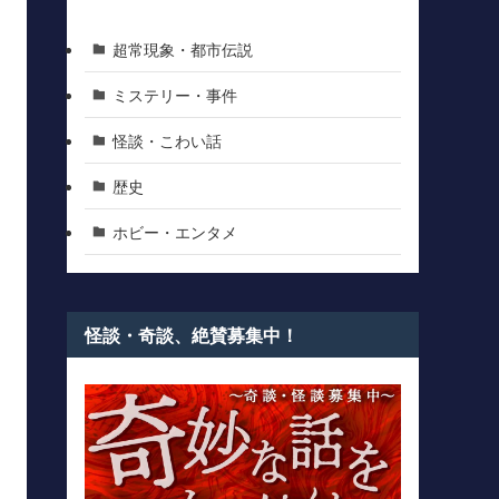
超常現象・都市伝説
ミステリー・事件
怪談・こわい話
歴史
ホビー・エンタメ
怪談・奇談、絶賛募集中！