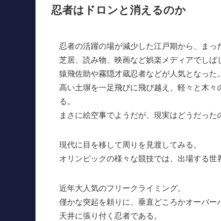
忍者はドロンと消えるのか
忍者の活躍の場が減少した江戸期から、まっ
芝居、読み物、映画など娯楽メディアでしば
猿飛佐助や霧隠才蔵忍者などが人気となった
高い土塀を一足飛びに飛び越え、軽々と木々
る。
まさに絵空事でようだが、現実はどうだった
現代に目を移して周りを見渡してみる。
オリンピックの様々な競技では、出場する世
近年大人気のフリークライミング。
僅かな突起を頼りに、垂直どころかオーバー
天井に張り付く忍者である。