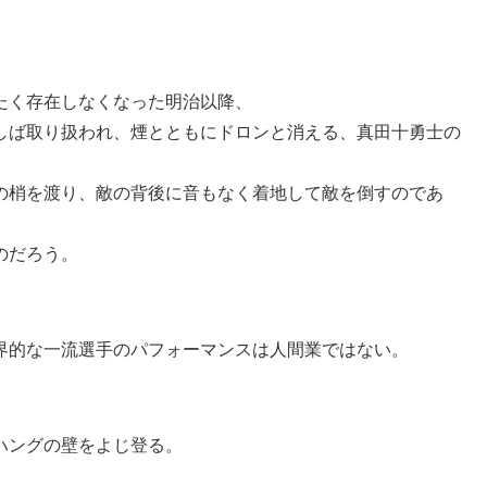
たく存在しなくなった明治以降、
しば取り扱われ、煙とともにドロンと消える、真田十勇士の
。
の梢を渡り、敵の背後に音もなく着地して敵を倒すのであ
のだろう。
界的な一流選手のパフォーマンスは人間業ではない。
ハングの壁をよじ登る。