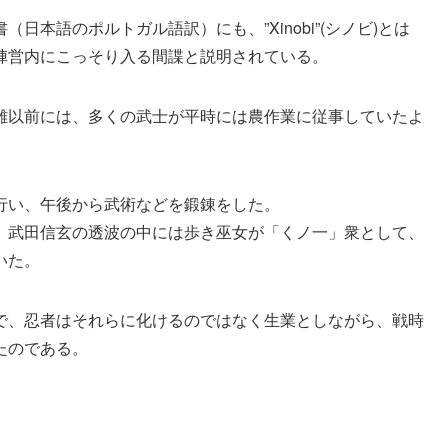
本語のポルトガル語訳）にも、”Xinobi”(シノビ)とは
陣営内にこっそり入る間諜と説明されている。
離以前には、多くの武士が平時には農作業に従事していたよ
行い、午後から武術などを鍛錬をした。
、武田信玄の透波の中には歩き巫女が「くノ一」衆として、
いた。
で、忍者はそれらに化けるのではなく生業としながら、戦時
たのである。