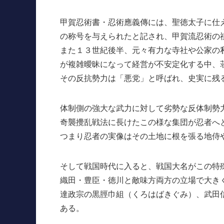
甲賀忍術書・忍術應義傳には、聖徳太子に仕
の称号を与えられたと記され、甲賀流忍術の
また１３世紀後半、元々有力な寺社や公家の
が複雑曖昧になって経営が不安定化する中、
その反抗勢力は「悪党」と呼ばれ、史実に残
体制側の強大な武力に対して劣勢な反体制勢
奇襲攪乱戦法に長けたこの様な集団が忍者へ
つまり忍者の実像はその土地に根を張る地侍
そして戦国時代に入ると、戦国大名がこの特
織田・豊臣・徳川と敵味方両方の立場で大き
達政宗の黒脛巾組（くろはばきぐみ）、武田
ある。