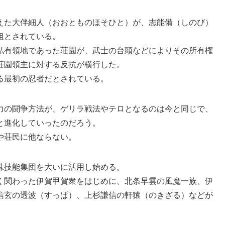
えた大伴細人（おおとものほそひと）が、志能備（しのび）
祖とされている。
私有領地であった荘園が、武士の台頭などによりその所有権
荘園領主に対する反抗が横行した。
る最初の忍者だとされている。
力の闘争方法が、ゲリラ戦法やテロとなるのは今と同じで、
と進化していったのだろう。
や荘民に他ならない。
殊技能集団を大いに活用し始める。
く関わった伊賀甲賀衆をはじめに、北条早雲の風魔一族、伊
信玄の透波（すっぱ）、上杉謙信の軒猿（のきざる）などが