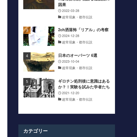
因果
2022-03-28
超常現象・都市伝説
2ch洒落怖「リアル」の考察
2024-12-28
超常現象・都市伝説
日本のオーパーツ 6選
2023-10-04
超常現象・都市伝説
ギロチン処刑後に意識はある
か？！実験を試みた学者たち
2021-12-20
超常現象・都市伝説
カテゴリー