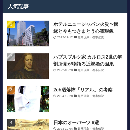
人気記事
ホテルニュージャパン火災〜因
縁と今もつきまとう心霊現象
2022-12-12
超常現象・都市伝説
ハプスブルク家 カルロス2世の解
剖所見が物語る近親婚の因果
2022-03-28
超常現象・都市伝説
2ch洒落怖「リアル」の考察
2024-12-28
超常現象・都市伝説
日本のオーパーツ 6選
2023-10-04
超常現象・都市伝説