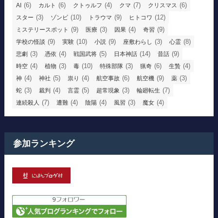
(6)
(6)
(4)
(7)
(6)
AI
カルト
クトゥルフ
クマ
クリスマス
(3)
(10)
(9)
(12)
スター
ゾンビ
トラウマ
ヒトコワ
(9)
(3)
(4)
(9)
ミステリースポット
医療
因果
奇習
(9)
(10)
(9)
(3)
(8)
学校の怪談
実験
小説
座敷わらし
心霊
(3)
(4)
(5)
(14)
(9)
悲劇
憑依
戦国武将
日本神話
昔話
(4)
(3)
(10)
(3)
(6)
(4)
時空
植物
毒
特殊部隊
猟奇
生贄
(4)
(5)
(4)
(6)
(9)
(3)
神
神社
祟り
航空事故
航空機
薬
(3)
(4)
(5)
(3)
(7)
蛇
裁判
言霊
超常現象
輪廻転生
(7)
(4)
(4)
(3)
(4)
連続殺人
遭難
陰陽
風習
魔女
参加ランキング