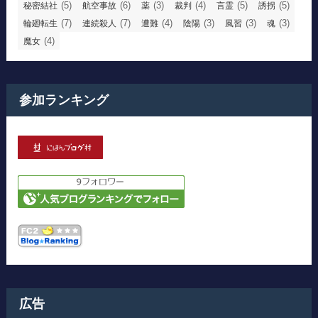
(5)
(6)
(3)
(4)
(5)
(5)
秘密結社
航空事故
薬
裁判
言霊
誘拐
(7)
(7)
(4)
(3)
(3)
(3)
輪廻転生
連続殺人
遭難
陰陽
風習
魂
(4)
魔女
参加ランキング
広告