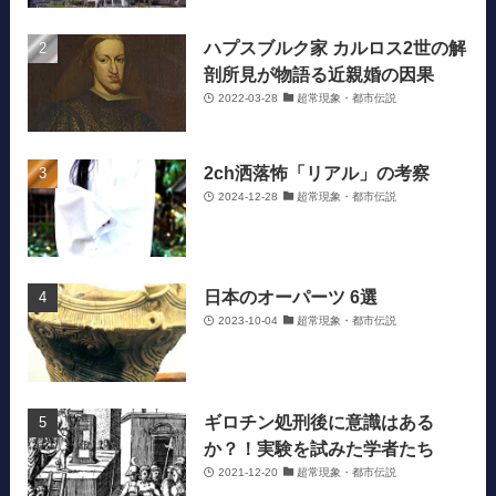
ハプスブルク家 カルロス2世の解
剖所見が物語る近親婚の因果
2022-03-28
超常現象・都市伝説
2ch洒落怖「リアル」の考察
2024-12-28
超常現象・都市伝説
日本のオーパーツ 6選
2023-10-04
超常現象・都市伝説
ギロチン処刑後に意識はある
か？！実験を試みた学者たち
2021-12-20
超常現象・都市伝説