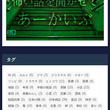
タグ
(6)
(6)
(7)
(6)
(3)
AI
カルト
クマ
クリスマス
スター
(9)
(9)
(12)
(3)
(4)
ゾンビ
トラウマ
ヒトコワ
医療
因果
(2)
(9)
(9)
(10)
(23)
地獄
奇習
学校の怪談
実験
小説
(4)
(3)
(7)
(3)
(4)
差別
座敷わらし
心霊
悲劇
憑依
(5)
(4)
(39)
(9)
(4)
戦国武将
日本の闇
日本神話
昔話
時空
(3)
(10)
(6)
(4)
(4)
(4)
(4)
植物
毒
猟奇
生贄
神
神社
祟り