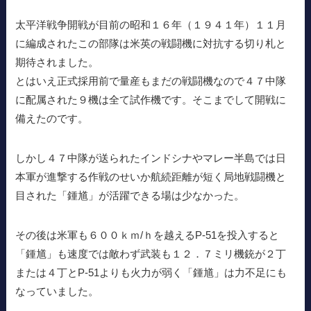
太平洋戦争開戦が目前の昭和１６年（１９４１年）１１月
に編成されたこの部隊は米英の戦闘機に対抗する切り札と
期待されました。
とはいえ正式採用前で量産もまだの戦闘機なので４７中隊
に配属された９機は全て試作機です。そこまでして開戦に
備えたのです。
しかし４７中隊が送られたインドシナやマレー半島では日
本軍が進撃する作戦のせいか航続距離が短く局地戦闘機と
目された「鍾馗」が活躍できる場は少なかった。
その後は米軍も６００ｋｍ/ｈを越えるP-51を投入すると
「鍾馗」も速度では敵わず武装も１２．７ミリ機銃が２丁
または４丁とP-51よりも火力が弱く「鍾馗」は力不足にも
なっていました。