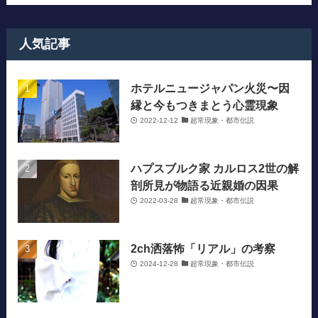
人気記事
ホテルニュージャパン火災〜因
縁と今もつきまとう心霊現象
2022-12-12
超常現象・都市伝説
ハプスブルク家 カルロス2世の解
剖所見が物語る近親婚の因果
2022-03-28
超常現象・都市伝説
2ch洒落怖「リアル」の考察
2024-12-28
超常現象・都市伝説