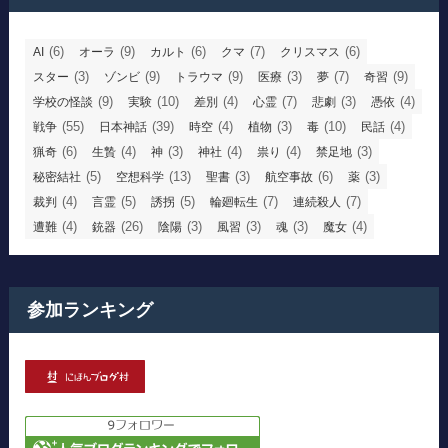
(6)
(9)
(6)
(7)
(6)
AI
オーラ
カルト
クマ
クリスマス
(3)
(9)
(9)
(3)
(7)
(9)
スター
ゾンビ
トラウマ
医療
夢
奇習
(9)
(10)
(4)
(7)
(3)
(4)
学校の怪談
実験
差別
心霊
悲劇
憑依
(55)
(39)
(4)
(3)
(10)
(4)
戦争
日本神話
時空
植物
毒
民話
(6)
(4)
(3)
(4)
(4)
(3)
猟奇
生贄
神
神社
祟り
禁足地
(5)
(13)
(3)
(6)
(3)
秘密結社
空想科学
聖書
航空事故
薬
(4)
(5)
(5)
(7)
(7)
裁判
言霊
誘拐
輪廻転生
連続殺人
(4)
(26)
(3)
(3)
(3)
(4)
遭難
銃器
陰陽
風習
魂
魔女
参加ランキング