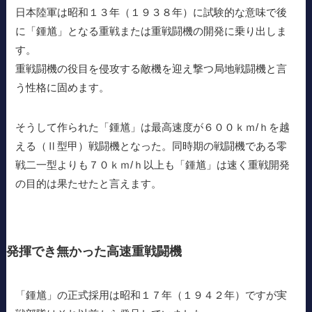
日本陸軍は昭和１３年（１９３８年）に試験的な意味で後
に「鍾馗」となる重戦または重戦闘機の開発に乗り出しま
す。
重戦闘機の役目を侵攻する敵機を迎え撃つ局地戦闘機と言
う性格に固めます。
そうして作られた「鍾馗」は最高速度が６００ｋｍ/ｈを越
える（Ⅱ型甲）戦闘機となった。同時期の戦闘機である零
戦二一型よりも７０ｋｍ/ｈ以上も「鍾馗」は速く重戦開発
の目的は果たせたと言えます。
発揮でき無かった高速重戦闘機
「鍾馗」の正式採用は昭和１７年（１９４２年）ですが実