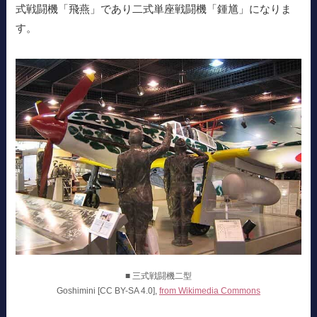
式戦闘機「飛燕」であり二式単座戦闘機「鍾馗」になりま
す。
■ 三式戦闘機二型
Goshimini [CC BY-SA 4.0],
from Wikimedia Commons