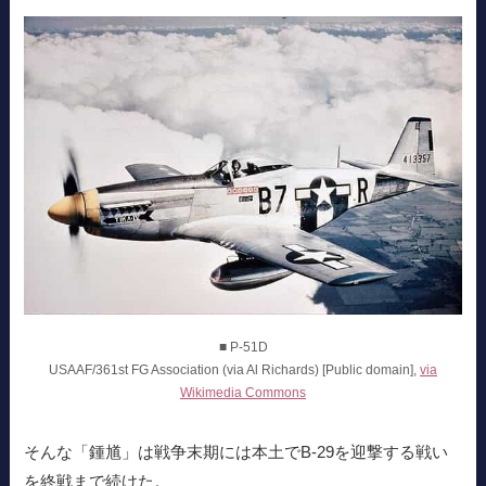
■ P-51D
USAAF/361st FG Association (via Al Richards) [Public domain],
via
Wikimedia Commons
そんな「鍾馗」は戦争末期には本土でB-29を迎撃する戦い
を終戦まで続けた。