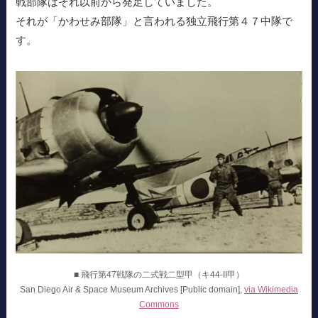
戦部隊はそれ以前から発足していました。
それが「かわせみ部隊」と言われる独立飛行第４７中隊で
す。
■ 飛行第47戦隊の二式戦二型甲（キ44-II甲）
San Diego Air & Space Museum Archives [Public domain],
via Wikimedia
Commons