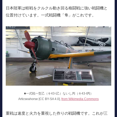
日本陸軍は軽戦をクルクル動き回る格闘戦に強い戦闘機と
位置付けています。一式戦闘機「隼」がこれです。
■一式戦一型乙（キ43-I乙）ないし丙（キ43-I丙）
Articseahorse [CC BY-SA 4.0],
from Wikimedia Commons
重戦は速度と火力を重視した作りの戦闘機です。これが三