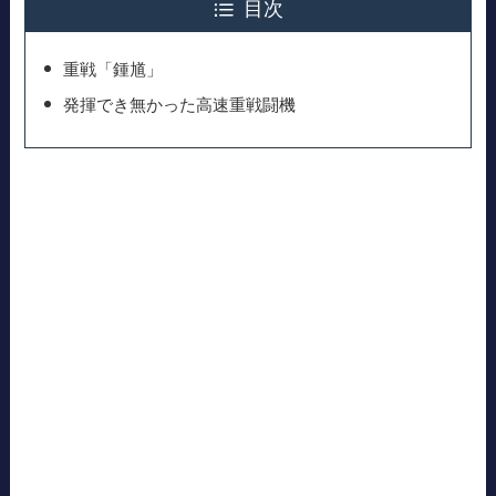
目次
重戦「鍾馗」
発揮でき無かった高速重戦闘機