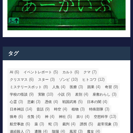
タグ
(6)
(5)
(6)
(7)
AI
イベントレポート
カルト
クマ
(6)
(3)
(10)
(12)
クリスマス
スター
ゾンビ
ヒトコワ
(8)
(4)
(3)
(4)
(9)
ミステリースポット
人魚
医療
因果
奇習
(9)
(10)
(9)
(4)
(3)
学校の怪談
実験
小説
差別
座敷わらし
(3)
(3)
(4)
(5)
(4)
心霊
悲劇
憑依
戦国武将
日本の闇
(14)
(9)
(4)
(3)
(3)
日本神話
昔話
時空
植物
特殊部隊
(6)
(4)
(4)
(5)
(4)
(13)
猟奇
生贄
神
神社
祟り
空想科学
(6)
(3)
(3)
(4)
(5)
(3)
航空事故
薬
蛇
裁判
誘拐
超常現象
(7)
(4)
(4)
(3)
(4)
連続殺人
遭難
陰陽
風習
魔女