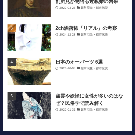
剖所見が物語る近親婚の因果
2022-03-28
超常現象・都市伝説
2ch洒落怖「リアル」の考察
2024-12-28
超常現象・都市伝説
日本のオーパーツ 6選
2023-10-04
超常現象・都市伝説
幽霊や妖怪に女性が多いのはな
ぜ？民俗学で読み解く
2022-01-31
超常現象・都市伝説