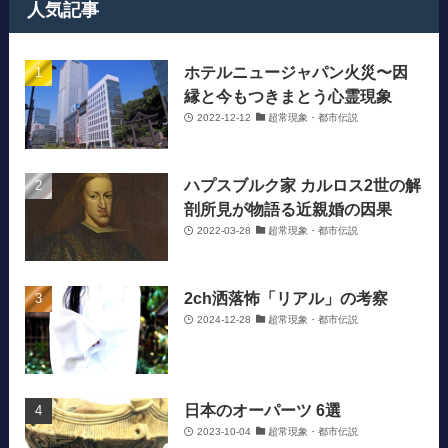
人気記事
ホテルニュージャパン火災〜因
縁と今もつきまとう心霊現象
2022-12-12
超常現象・都市伝説
ハプスブルク家 カルロス2世の解
剖所見が物語る近親婚の因果
2022-03-28
超常現象・都市伝説
2ch洒落怖「リアル」の考察
2024-12-28
超常現象・都市伝説
日本のオーパーツ 6選
2023-10-04
超常現象・都市伝説