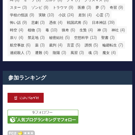
(3)
(9)
(9)
(3)
(7)
(9)
スター
ゾンビ
トラウマ
医療
夢
奇習
(9)
(10)
(24)
(4)
(7)
学校の怪談
実験
小説
差別
心霊
(9)
(3)
(4)
(5)
(39)
怖い話
悲劇
憑依
戦国武将
日本神話
(4)
(3)
(10)
(6)
(4)
(3)
(4)
時空
植物
毒
猟奇
生贄
神
神社
(4)
(3)
(5)
(13)
(3)
祟り
禁足地
秘密結社
空想科学
聖書
(6)
(3)
(4)
(5)
(5)
(7)
航空事故
薬
裁判
言霊
誘拐
輪廻転生
(7)
(4)
(3)
(3)
(3)
(4)
連続殺人
遭難
陰陽
風習
魂
魔女
参加ランキング