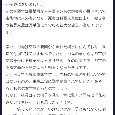
が空襲に遭いました。
その空襲では爆撃機から何百トンもの焼夷弾が投下されて
市街地は火の海となり、死者は数百人単位に上り、被災者
や被災家屋は万単位にまでなる甚大な被害が出たそうで
す。
幸い、祖母は空襲の範囲から離れた場所に住んでおり、直
接的な損害は受けませんでしたが、祖母の家からは都市が
空襲を受ける様子がはっきり見え、夜の暗闇の中、都市の
ある方面から急にばっと明るくなったそうです。
どう考えても異常事態ですし、当時の祖母の年齢は定かで
はないものの、軍需工場に勤労動員されていたことを考え
ると10代の女学生だったのでしょう。
しかし、祖母はその様子を見て非常に驚くと同時に「花火
みたいでキレイ」とも思ったそうです。
・・・笑っていいのか、いけないのか、子どもながらに初