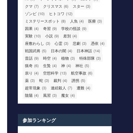
クマ
(7)
クリスマス
(6)
スター
(3)
ゾンビ
(10)
ヒトコワ
(12)
ミステリースポット
(8)
人魚
(4)
医療
(3)
因果
(4)
奇習
(9)
学校の怪談
(9)
実験
(10)
小説
(9)
差別
(4)
座敷わらし
(3)
心霊
(3)
悲劇
(3)
憑依
(4)
戦国武将
(5)
日本の闇
(4)
日本神話
(14)
昔話
(9)
時空
(4)
植物
(3)
特殊部隊
(3)
猟奇
(6)
生贄
(4)
神
(4)
神社
(5)
祟り
(4)
空想科学
(13)
航空事故
(6)
薬
(3)
蛇
(3)
裁判
(4)
誘拐
(5)
超常現象
(3)
連続殺人
(7)
遭難
(4)
陰陽
(4)
風習
(3)
魔女
(4)
参加ランキング