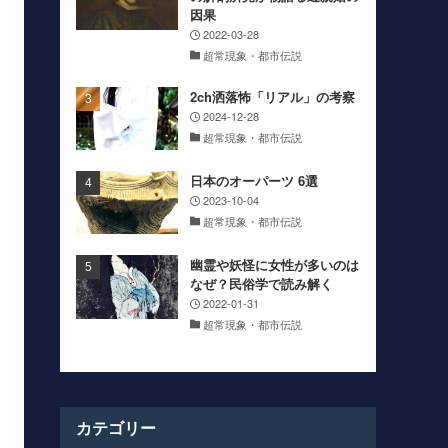
因果
2022-03-28
超常現象・都市伝説
2ch洒落怖「リアル」の考察
2024-12-28
超常現象・都市伝説
日本のオーパーツ 6選
2023-10-04
超常現象・都市伝説
幽霊や妖怪に女性が多いのは
なぜ？民俗学で読み解く
2022-01-31
超常現象・都市伝説
カテゴリー