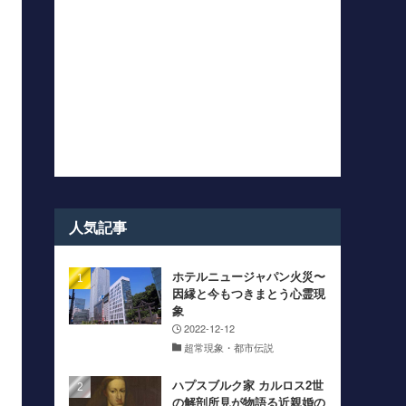
人気記事
ホテルニュージャパン火災〜
因縁と今もつきまとう心霊現
象
2022-12-12
超常現象・都市伝説
ハプスブルク家 カルロス2世
の解剖所見が物語る近親婚の