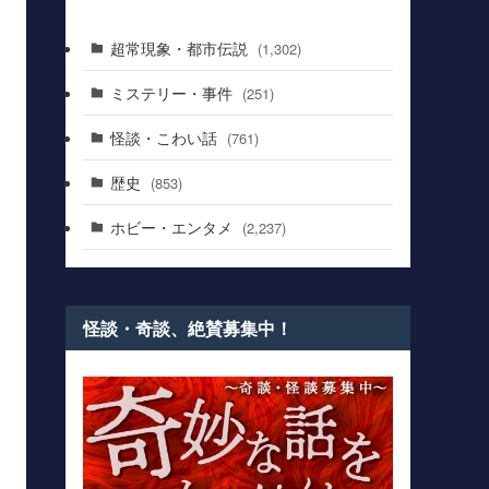
超常現象・都市伝説
(1,302)
ミステリー・事件
(251)
怪談・こわい話
(761)
歴史
(853)
ホビー・エンタメ
(2,237)
怪談・奇談、絶賛募集中！