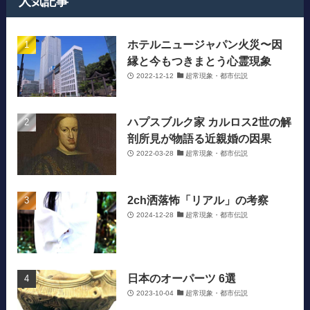
人気記事
ホテルニュージャパン火災〜因
縁と今もつきまとう心霊現象
2022-12-12
超常現象・都市伝説
ハプスブルク家 カルロス2世の解
剖所見が物語る近親婚の因果
2022-03-28
超常現象・都市伝説
2ch洒落怖「リアル」の考察
2024-12-28
超常現象・都市伝説
日本のオーパーツ 6選
2023-10-04
超常現象・都市伝説