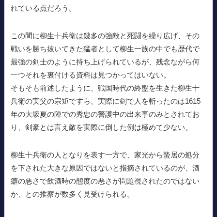
れている点だろう。
この間に柳生十兵衛は幾多の強敵と死闘を繰り広げ、その
戦いを勝ち抜いてきた猛者として柳生一族の中でも歴代で
最強の剣士のように持ち上げられているが、残念ながら何
一つそれを裏付ける資料は見つかってはいない。
そもそも前述したように、戦国時代の終盤を生きた柳生十
兵衛の実父の宗矩ですら、実際に剣で人を斬ったのは1615
年の大坂夏の陣での秀忠の警護中の出来事のみとされてお
り、剣豪とは言え敵を実際に倒した例は極めて少ない。
柳生十兵衛の人となりを表す一方で、家光から蟄居の処分
を下された大きな原因ではないと指摘されているのが、酒
癖の悪さで飲酒時の態度の悪さが問題視されたのではない
か、との推察が数多く見受けられる。