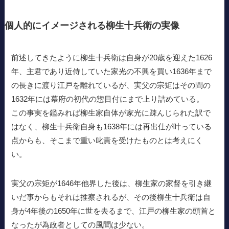
個人的にイメージされる柳生十兵衛の実像
前述してきたように柳生十兵衛は自身が20歳を迎えた1626
年、主君であり近侍していた家光の不興を買い1636年まで
の長きに渡り江戸を離れているが、実父の宗矩はその間の
1632年には幕府の初代の惣目付にまで上り詰めている。
この事実を鑑みれば柳生家自体が家光に疎んじられた訳で
はなく、柳生十兵衛自身も1638年には再出仕が叶っている
点からも、そこまで重い叱責を受けたものとは考えにく
い。
実父の宗矩が1646年他界した後は、柳生家の家督を引き継
いだ事からもそれは推察されるが、その後柳生十兵衛は自
身が4年後の1650年に世を去るまで、江戸の柳生家の頭首と
なったが為政者としての風聞は少ない。