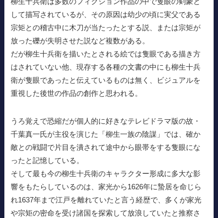
柳生十兵衛は多数のフィクション作品の中で隻眼の剣豪と
して描写されているが、その原因は幼少の頃に実父である
宗矩との稽古中に木刀が当たったとする説、または宗矩が
放った礫が失明させた説など複数がある。
だが柳生十兵衛を描いたとされる絵では隻眼である描き方
はされていない他、現存する各種の文書の中にも柳生十兵
衛が隻眼であったと伝えているものは無く、ビジュアルを
重視した後世の作品の創作と思われる。
うろ覚えで恐縮だが個人的に好きなテレビドラマ版の故・
千葉真一氏が主役を演じた「柳生一族の陰謀」では、確か
敵との戦闘で片目を潰されて途中から眼帯をする隻眼にな
ったと記憶している。
そして最も今の柳生十兵衛のキャラクター形成に多大な影
響をもたらしているのは、家光から1626年に蟄居を命じら
れ1637年まで江戸を離れていたと言う経歴で、多くが家光
や宗矩の密命を受け諸国を探索して放浪していたと推察さ