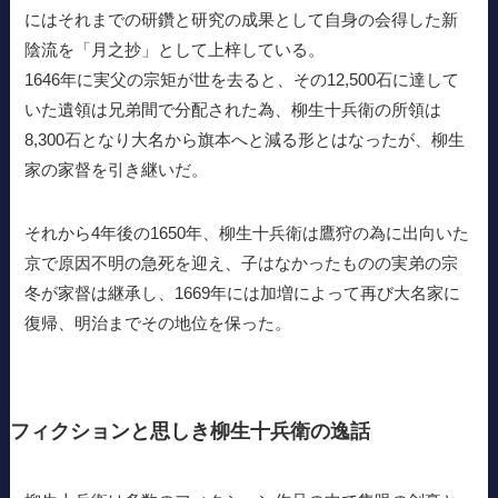
にはそれまでの研鑽と研究の成果として自身の会得した新
陰流を「月之抄」として上梓している。
1646年に実父の宗矩が世を去ると、その12,500石に達して
いた遺領は兄弟間で分配された為、柳生十兵衛の所領は
8,300石となり大名から旗本へと減る形とはなったが、柳生
家の家督を引き継いだ。
それから4年後の1650年、柳生十兵衛は鷹狩の為に出向いた
京で原因不明の急死を迎え、子はなかったものの実弟の宗
冬が家督は継承し、1669年には加増によって再び大名家に
復帰、明治までその地位を保った。
フィクションと思しき柳生十兵衛の逸話