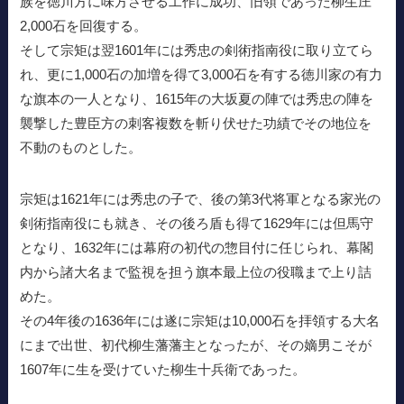
族を徳川方に味方させる工作に成功、旧領であった柳生庄
2,000石を回復する。
そして宗矩は翌1601年には秀忠の剣術指南役に取り立てら
れ、更に1,000石の加増を得て3,000石を有する徳川家の有力
な旗本の一人となり、1615年の大坂夏の陣では秀忠の陣を
襲撃した豊臣方の刺客複数を斬り伏せた功績でその地位を
不動のものとした。
宗矩は1621年には秀忠の子で、後の第3代将軍となる家光の
剣術指南役にも就き、その後ろ盾も得て1629年には但馬守
となり、1632年には幕府の初代の惣目付に任じられ、幕閣
内から諸大名まで監視を担う旗本最上位の役職まで上り詰
めた。
その4年後の1636年には遂に宗矩は10,000石を拝領する大名
にまで出世、初代柳生藩藩主となったが、その嫡男こそが
1607年に生を受けていた柳生十兵衛であった。