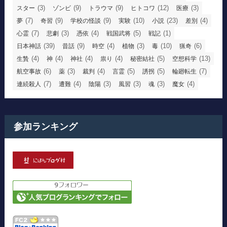
(3)
(9)
(9)
(12)
(3)
スター
ゾンビ
トラウマ
ヒトコワ
医療
(7)
(9)
(9)
(10)
(23)
(4)
夢
奇習
学校の怪談
実験
小説
差別
(7)
(3)
(4)
(5)
(1)
心霊
悲劇
憑依
戦国武将
戦記
(39)
(9)
(4)
(3)
(10)
(6)
日本神話
昔話
時空
植物
毒
猟奇
(4)
(4)
(4)
(4)
(5)
(13)
生贄
神
神社
祟り
秘密結社
空想科学
(6)
(3)
(4)
(5)
(5)
(7)
航空事故
薬
裁判
言霊
誘拐
輪廻転生
(7)
(4)
(3)
(3)
(3)
(4)
連続殺人
遭難
陰陽
風習
魂
魔女
参加ランキング