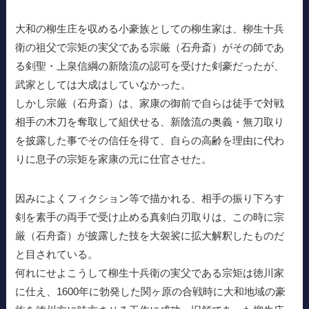
大和の柳生庄を収める小豪族としての柳生家は、柳生十兵
衛の祖父で宗矩の実父である宗厳（石舟斎）がその師であ
る剣聖・上泉信綱の新陰流の認可を受けた剣豪だったが、
武家としては大成はしていなかった。
しかし宗厳（石舟斎）は、家康の御前で自らは徒手で対戦
相手の木刀を奪取して組伏せる、新陰流の奥義・無刀取り
を披露した事でその信任を得て、自らの高齢を理由に代わ
りに息子の宗矩を家康の元に仕官させた。
因みによくフィクション等で描かれる、相手の振り下ろす
剣を素手の両手で受け止める真剣白刃取りは、この時に宗
厳（石舟斎）が披露した技を大袈裟に拡大解釈したものだ
と目されている。
何れにせよこうして柳生十兵衛の実父である宗矩は徳川家
に仕え、1600年に勃発した関ヶ原の合戦時に大和地域の豪