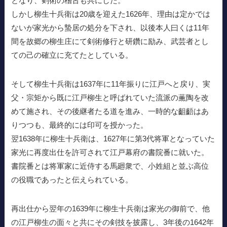
となり、剣術の稽古も共にした。
しかし柳生十兵衛は20歳を迎えた1626年、理由は定かでは
ないが家光から蟄居の処分を下され、以後本人曰くは11年
間を故郷の柳生庄にて剣術修行と研鑽に励み、武芸者とし
ての己の確立に充てたとしている。
そして柳生十兵衛は1637年に11年振りに江戸へと戻り、実
父・宗矩から既に江戸柳生と呼ばれていた流派の薫陶を改
めて施され、その後継者たる道を進み、一時的な齟齬はあ
りつつも、最終的には印可を授かった。
翌1638年に柳生十兵衛は、1627年に第3代将軍となっていた
家光に再度出仕を許可されて江戸幕府の書院番に就いた。
書院番とは将軍家に近侍する馬廻衆で、小姓組と並ぶ高位
の役職であったと伝えられている。
再出仕から翌年の1639年に柳生十兵衛は家光の御前で、他
の江戸柳生の面々と共にその剣技を披露し、3年後の1642年