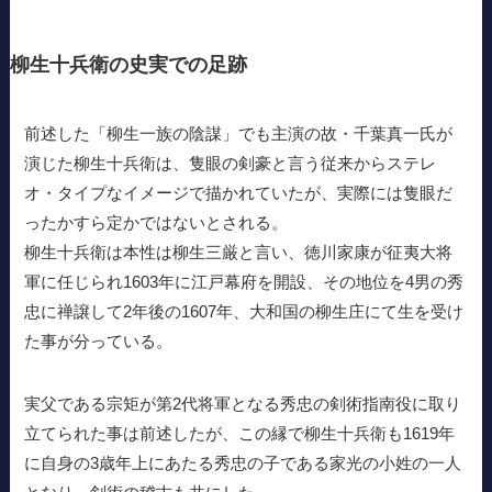
柳生十兵衛の史実での足跡
前述した「柳生一族の陰謀」でも主演の故・千葉真一氏が
演じた柳生十兵衛は、隻眼の剣豪と言う従来からステレ
オ・タイプなイメージで描かれていたが、実際には隻眼だ
ったかすら定かではないとされる。
柳生十兵衛は本性は柳生三厳と言い、徳川家康が征夷大将
軍に任じられ1603年に江戸幕府を開設、その地位を4男の秀
忠に禅譲して2年後の1607年、大和国の柳生庄にて生を受け
た事が分っている。
実父である宗矩が第2代将軍となる秀忠の剣術指南役に取り
立てられた事は前述したが、この縁で柳生十兵衛も1619年
に自身の3歳年上にあたる秀忠の子である家光の小姓の一人