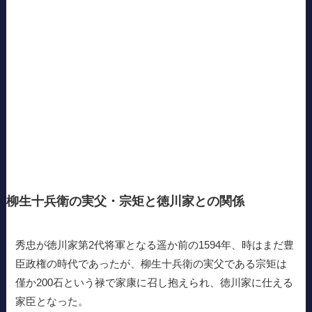
柳生十兵衛の実父・宗矩と徳川家との関係
秀忠が徳川家第2代将軍となる遥か前の1594年、時はまだ豊
臣政権の時代であったが、柳生十兵衛の実父である宗矩は
僅か200石という禄で家康に召し抱えられ、徳川家に仕える
家臣となった。