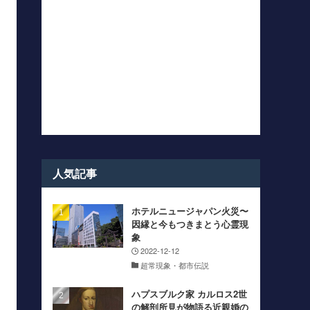
人気記事
ホテルニュージャパン火災〜
因縁と今もつきまとう心霊現
象
2022-12-12
超常現象・都市伝説
ハプスブルク家 カルロス2世
の解剖所見が物語る近親婚の