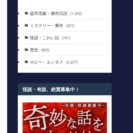
超常現象・都市伝説
(1,302)
ミステリー・事件
(251)
怪談・こわい話
(761)
歴史
(853)
ホビー・エンタメ
(2,237)
怪談・奇談、絶賛募集中！