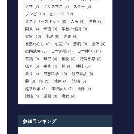
クマ
(7)
クリスマス
(6)
スター
(3)
ゾンビ
(10)
ヒトコワ
(12)
ミステリースポット
(8)
人魚
(4)
医療
(3)
因果
(4)
奇習
(9)
学校の怪談
(9)
実験
(10)
小説
(9)
差別
(4)
座敷わらし
(3)
心霊
(3)
悲劇
(3)
憑依
(4)
戦国武将
(5)
日本の闇
(4)
日本神話
(14)
昔話
(9)
時空
(4)
植物
(3)
特殊部隊
(3)
猟奇
(6)
生贄
(4)
神
(4)
神社
(5)
祟り
(4)
空想科学
(13)
航空事故
(6)
薬
(3)
蛇
(3)
裁判
(4)
誘拐
(5)
超常現象
(3)
連続殺人
(7)
遭難
(4)
陰陽
(4)
風習
(3)
魔女
(4)
参加ランキング