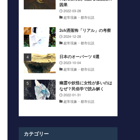
因果
2022-03-28
超常現象・都市伝説
2ch洒落怖「リアル」の考察
2024-12-28
超常現象・都市伝説
日本のオーパーツ 6選
2023-10-04
超常現象・都市伝説
幽霊や妖怪に女性が多いのは
なぜ？民俗学で読み解く
2022-01-31
超常現象・都市伝説
カテゴリー