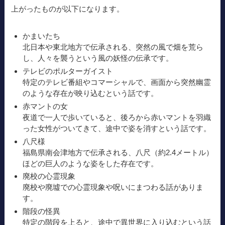
上がったものが以下になります。
かまいたち
北日本や東北地方で伝承される、突然の風で畑を荒ら
し、人々を襲うという風の妖怪の伝承です。
テレビのポルターガイスト
特定のテレビ番組やコマーシャルで、画面から突然幽霊
のような存在が映り込むという話です。
赤マントの女
夜道で一人で歩いていると、後ろから赤いマントを羽織
った女性がついてきて、途中で姿を消すという話です。
八尺様
福島県南会津地方で伝承される、八尺（約2.4メートル）
ほどの巨人のような姿をした存在です。
廃校の心霊現象
廃校や廃墟での心霊現象や呪いにまつわる話がありま
す。
階段の怪異
特定の階段を上ると、途中で異世界に入り込むという話