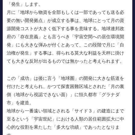
「発生」します。
月に「地球から物資を全部もしくは一部であっても送る必
要の無い開発拠点」が成立する事は、地球にとって月の資
源開発コストが大きく低下する事を意味する。地球連邦政
府の「存在意義」とも言うべき「宇宙空間への居住環境開
発」にも大きな弾みが付くとあって、この段階で月に「自
治権が発生」する事は、得られる莫大な利益を天秤に掛け
ても大きな反対が出るものでは無かったと考えられます。
この「成功」は後に言う「地球圏」の開発に大きな筋道を
付けたと考えられ、かつて探査困難区域とされた「月の裏
側（地球から視認できない面）」に恒久都市「グラナダ
市」を建造。
地球から一番遠い領域とされる「サイド３」の建造にまで
至るという「宇宙世紀」における人類の居住範囲拡大に中
心的な役割を果たした「多大な功績」であったとなりま