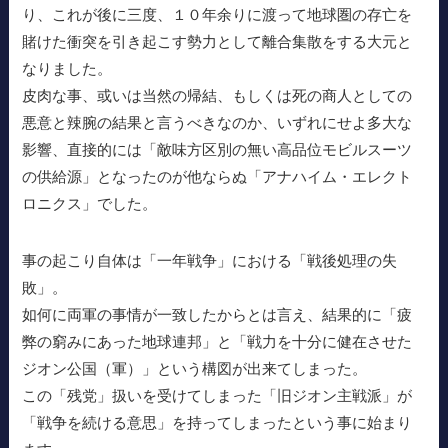
り、これが後に三度、１０年余りに渡って地球圏の存亡を
賭けた衝突を引き起こす勢力として離合集散をする大元と
なりました。
皮肉な事、或いは当然の帰結、もしくは死の商人としての
悪意と辣腕の結果と言うべきなのか、いずれにせよ多大な
影響、直接的には「敵味方区別の無い高品位モビルスーツ
の供給源」となったのが他ならぬ「アナハイム・エレクト
ロニクス」でした。
事の起こり自体は「一年戦争」における「戦後処理の失
敗」。
如何に両軍の事情が一致したからとは言え、結果的に「疲
弊の窮みにあった地球連邦」と「戦力を十分に健在させた
ジオン公国（軍）」という構図が出来てしまった。
この「残党」扱いを受けてしまった「旧ジオン主戦派」が
「戦争を続ける意思」を持ってしまったという事に始まり