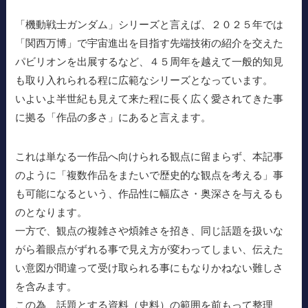
「機動戦士ガンダム」シリーズと言えば、２０２５年では
「関西万博」で宇宙進出を目指す先端技術の紹介を交えた
パビリオンを出展するなど、４５周年を越えて一般的知見
も取り入れられる程に広範なシリーズとなっています。
いよいよ半世紀も見えて来た程に長く広く愛されてきた事
に拠る「作品の多さ」にあると言えます。
これは単なる一作品へ向けられる観点に留まらず、本記事
のように「複数作品をまたいで歴史的な観点を考える」事
も可能になるという、作品性に幅広さ・奥深さを与えるも
のとなります。
一方で、観点の複雑さや煩雑さを招き、同じ話題を扱いな
がら着眼点がずれる事で見え方が変わってしまい、伝えた
い意図が間違って受け取られる事にもなりかねない難しさ
を含みます。
この為、話題とする資料（史料）の範囲を前もって整理