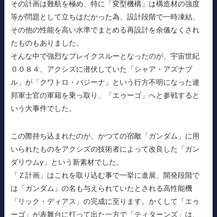
その計画は難航を極め、特に「変型機構」は構造材の強度
等が問題として立ちはだかった為、設計段階で一時凍結、
その他の性能を高い水準でまとめる再設計を余儀なくされ
たものもありました。
そんな中で強烈なブレイクスルーとなったのが、宇宙世紀
００８４、アクシズに潜伏していた「シャア・アズナブ
ル」が「クワトロ・バジーナ」という行方不明になった連
邦軍士官の軍籍を乗っ取り、「エゥーゴ」へと参戦すると
いう大事件でした。
この際持ち込まれたのが、かつての宿敵「ガンダム」に用
いられたものをアクシズの技術者によって改良した「ガン
ダリウムγ」という新素材でした。
「Ｚ計画」はこれを取り込む事で一挙に進展、開発段階で
は「ガンダム」の名も与えられていたとされる高性能機
「リック・ディアス」の完成に至ります。かくして「エゥ
ーゴ」が表舞台に打って出た一方で「ティターンズ」は、