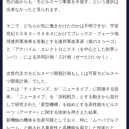
性の面からも「モビルスーツ事業を手放す」という選択は
出来なかったと見られます。
そこで、どちらが先に働きかけたのかは不明ですが、宇宙
世紀００８３～００８４にかけてブレックス・フォーラ地
球連邦軍准将を首魁とする連邦軍改革派（後のエゥーゴ）
と「アナハイム・エレクトロニクス（を中心とした財界シ
ンパ）」による共同計画「Ｚ計画（ぜーたけいかく）。
次世代主力モビルスーツ開発計画もしくは可変モビルスー
ツ開発計画」でした。
これは「ティターンズ」が「ニュータイプ」に関連する技
術。「ニュータイプ」を「決戦戦力」とする動きから並行
して研究された「変型機構」を始めとする高性能モビルス
ーツ（アーマー）に関する技術を押さえた結果。
新機軸の機体を生産可能としており、特に「ムーバブルフ
レーム」と称される量産性と高機能を両立した技術など