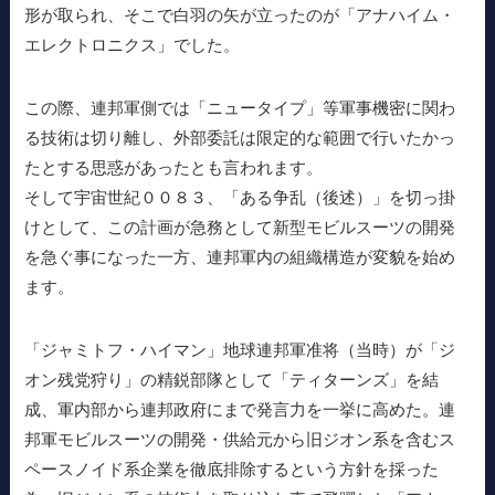
形が取られ、そこで白羽の矢が立ったのが「アナハイム・
エレクトロニクス」でした。
この際、連邦軍側では「ニュータイプ」等軍事機密に関わ
る技術は切り離し、外部委託は限定的な範囲で行いたかっ
たとする思惑があったとも言われます。
そして宇宙世紀００８３、「ある争乱（後述）」を切っ掛
けとして、この計画が急務として新型モビルスーツの開発
を急ぐ事になった一方、連邦軍内の組織構造が変貌を始め
ます。
「ジャミトフ・ハイマン」地球連邦軍准将（当時）が「ジ
オン残党狩り」の精鋭部隊として「ティターンズ」を結
成、軍内部から連邦政府にまで発言力を一挙に高めた。連
邦軍モビルスーツの開発・供給元から旧ジオン系を含むス
ペースノイド系企業を徹底排除するという方針を採った