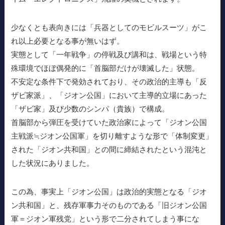
少なくとも表向きには「兵器としてのモビルスーツ」がこ
れ以上必要となる事が無いはず。
実態として「一年戦争」の停戦及び講和は、戦場という特
殊環境でほぼ偶発的に「首脳部だけが壊滅した」状態。
不安定な条件下で発効されており、その政治的主導も「反
ザビ家派」、「ジオン公国」において主導的立場にあった
「ザビ家」及び少数のシンパ（貴族）で構成。
首脳部から弾圧を受けていた政治家によって「ジオン公国
主戦派≒ジオン公国軍」を切り離すような形で「体制変更」
された「ジオン共和国」との間に締結されたという混沌と
した状況にありました。
この為、事実上「ジオン公国」は政治的実態となる「ジオ
ン共和国」と、残存軍事力そのものである「旧ジオン公国
軍＝ジオン軍残党」という形で二分されてしまう事にな