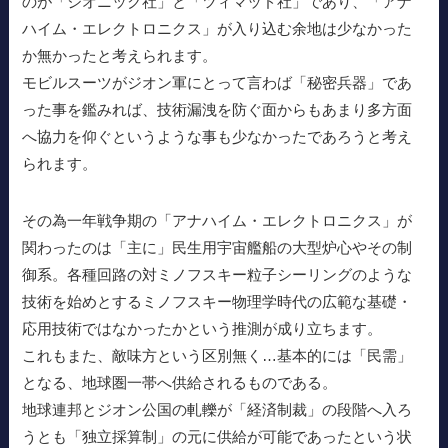
のが「ジオニック社」と「ツィマッド社」であり、「アナ
ハイム・エレクトロニクス」が入り込む余地は少なかった
か無かったと考えられます。
モビルスーツがジオン軍にとって言わば「秘密兵器」であ
った事を鑑みれば、技術漏洩を防ぐ面からもあまり多方面
へ協力を仰ぐというような事も少なかったであろうと考え
られます。
その為一年戦争期の「アナハイム・エレクトロニクス」が
関わったのは「主に」民生用宇宙艦船の大型炉心やその制
御系。各種回路の対ミノフスキー粒子シーリングのような
技術を始めとするミノフスキー物理学時代の広範な基礎・
応用技術ではなかったかという推測が成り立ちます。
これもまた、敵味方という区別無く…基本的には「民需」
となる、地球圏一帯へ供給されるものである。
地球連邦とジオン公国の軋轢が「経済制裁」の段階へ入ろ
うとも「独立採算制」の元に供給が可能であったという状