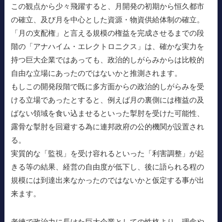
この観点から少々飛躍すると、月開発の初期から恒久都市
の確立、及び月を中心とした資源・物資供給体制の確立。
「月の支配権」と言える規模の権益を完成させるまでの段
階の「アナハイム・エレクトロニクス」は、確かな実力を
持つ巨大企業ではあっても、政治的しがらみからは比較的
自由な立場にあったのではないかと推測されます。
もしこの開発段階で既に多方面からの政治的しがらみを受
ける立場であったとすると、例えば月の裏側には権益の及
ばない領域を食い込ませるといった掣肘を受けた可能性、
露骨な掣肘を回避する為に連邦政府の公的機関が設置され
る。
実質的な「監視」を受け容れるといった「利害調整」が起
きる等の結果、経営の自由度が低下し、後に語られる程の
規模には到達出来なかったのではないかと仮定する事が出
来ます。
老練で政治力に長けた巨大企業としての性格より、理念や