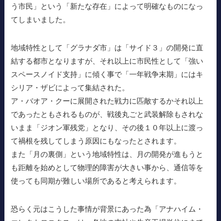
う市民」という「新たな存在」によって明確なものになっ
てしまいました。
地域特性として「グラナダ市」は「サイド３」の開発に直
結する都市となりますが、それ以上に市民性として「強い
スペースノイド支持」に傾く事で「一年戦争末期」にはキ
シリア・ザビによって集結された。
ア・バオア・クーに展開された戦力に匹敵するかそれ以上
であったともされるものが、戦後丸ごと武装解除もされな
いまま「ジオン軍残党」となり、その後１０年以上に渡っ
て禍根を残してしまう原因にもなったとされます。
また「月の裏側」という地域特性は、月の開発が進もうと
も距離を始めとして物理的障害が大きい事から、通信等を
使っても同期が難しい場所であると考えられます。
恐らく元はこうした事情が背景にあった為「アナハイム・