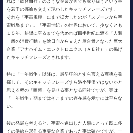
れは「総合商社」のような企業が何でも取り扱うという事
を若干の揶揄も交えて現わしたキャッチフレーズです。
それを「宇宙規模」にまで拡大したのが「スプーンから宇
宙戦艦まで」。「宇宙世紀」の世界において、少なくとも
１５年、斜陽に至るまでを含めれば四半世紀に渡る「人類
一般の消費行動」を陰日向から支えた屋台骨となった巨大
企業「アナハイム・エレクトロニクス（ＡＥ社）」の掲げ
たキャッチフレーズとされます。
特に「一年戦争」以降は、最早狂的とすら言える商魂を発
揮して、そのキャッチフレーズすら過小評価ではないかと
思える程の「暗躍」を見せる事となる同社ですが、実は
「一年戦争」期まではそこまでの存在感を示すには至らな
い。
後の発展を考えると、宇宙へ進出した人類にとって既に多
くの供給を形作る重要な企業であった事は確かですが、一