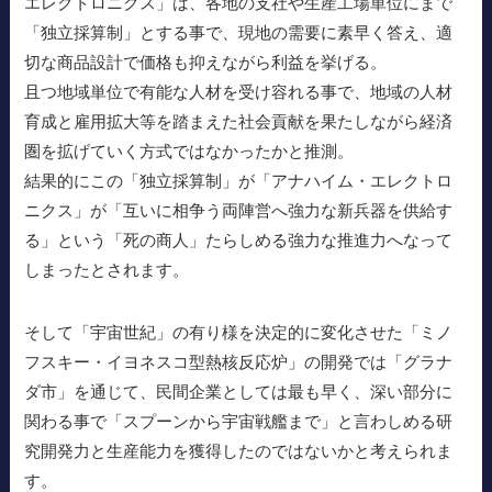
エレクトロニクス」は、各地の支社や生産工場単位にまで
「独立採算制」とする事で、現地の需要に素早く答え、適
切な商品設計で価格も抑えながら利益を挙げる。
且つ地域単位で有能な人材を受け容れる事で、地域の人材
育成と雇用拡大等を踏まえた社会貢献を果たしながら経済
圏を拡げていく方式ではなかったかと推測。
結果的にこの「独立採算制」が「アナハイム・エレクトロ
ニクス」が「互いに相争う両陣営へ強力な新兵器を供給す
る」という「死の商人」たらしめる強力な推進力へなって
しまったとされます。
そして「宇宙世紀」の有り様を決定的に変化させた「ミノ
フスキー・イヨネスコ型熱核反応炉」の開発では「グラナ
ダ市」を通じて、民間企業としては最も早く、深い部分に
関わる事で「スプーンから宇宙戦艦まで」と言わしめる研
究開発力と生産能力を獲得したのではないかと考えられま
す。