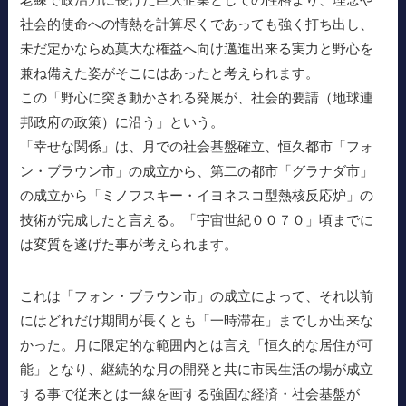
社会的使命への情熱を計算尽くであっても強く打ち出し、
未だ定かならぬ莫大な権益へ向け邁進出来る実力と野心を
兼ね備えた姿がそこにはあったと考えられます。
この「野心に突き動かされる発展が、社会的要請（地球連
邦政府の政策）に沿う」という。
「幸せな関係」は、月での社会基盤確立、恒久都市「フォ
ン・ブラウン市」の成立から、第二の都市「グラナダ市」
の成立から「ミノフスキー・イヨネスコ型熱核反応炉」の
技術が完成したと言える。「宇宙世紀００７０」頃までに
は変質を遂げた事が考えられます。
これは「フォン・ブラウン市」の成立によって、それ以前
にはどれだけ期間が長くとも「一時滞在」までしか出来な
かった。月に限定的な範囲内とは言え「恒久的な居住が可
能」となり、継続的な月の開発と共に市民生活の場が成立
する事で従来とは一線を画する強固な経済・社会基盤が