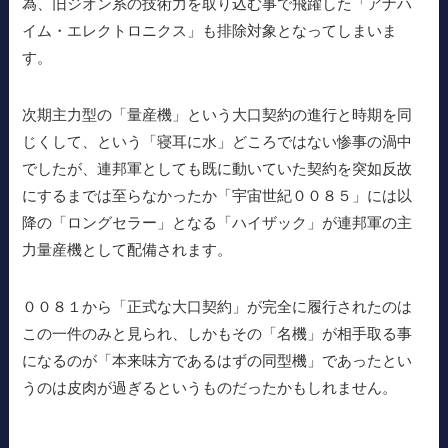
為、旧ジオン系の技術力を取り込む事で飛躍した「アナハ
イム・エレクトロニクス」も排除対象となってしまいま
す。
次期主力型の「量産機」という大口契約の進行と時期を同
じくして、という「寝耳に水」どころではない惨事の渦中
でしたが、連邦軍としても既に動いていた契約を突如反故
にするまでは至らなかったか「宇宙世紀００８５」には以
降の「ロングセラー」となる「ハイザック」が連邦軍の主
力量産機として配備されます。
００８１から「正式な大口契約」が完全に履行されたのは
この一件のみと見られ、しかもその「名機」が相手取る事
になるのが「本来味方であるはずの同型機」であったとい
うのは皮肉が過ぎるというものだったかもしれません。