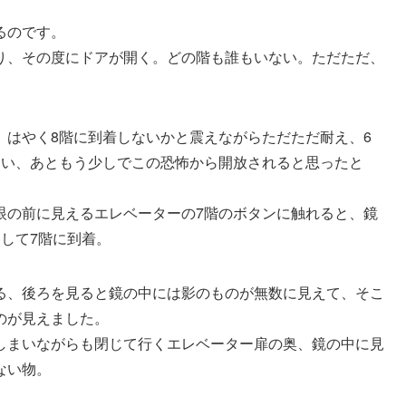
るのです。
り、その度にドアが開く。どの階も誰もいない。ただただ、
、はやく8階に到着しないかと震えながらただただ耐え、6
ない、あともう少しでこの恐怖から開放されると思ったと
眼の前に見えるエレベーターの7階のボタンに触れると、鏡
して7階に到着。
る、後ろを見ると鏡の中には影のものが無数に見えて、そこ
のが見えました。
しまいながらも閉じて行くエレベーター扉の奥、鏡の中に見
ない物。