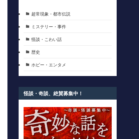
超常現象・都市伝説
ミステリー・事件
怪談・こわい話
歴史
ホビー・エンタメ
怪談・奇談、絶賛募集中！