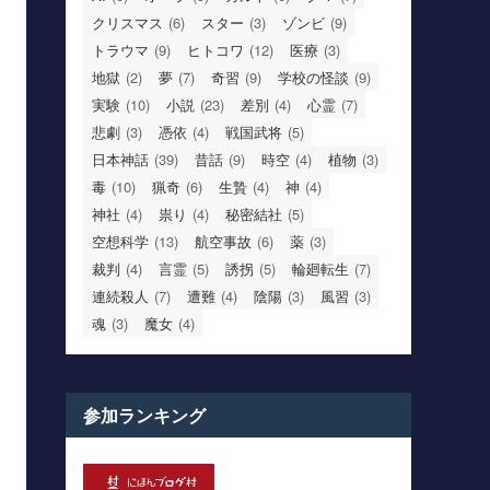
クリスマス
(6)
スター
(3)
ゾンビ
(9)
トラウマ
(9)
ヒトコワ
(12)
医療
(3)
地獄
(2)
夢
(7)
奇習
(9)
学校の怪談
(9)
実験
(10)
小説
(23)
差別
(4)
心霊
(7)
悲劇
(3)
憑依
(4)
戦国武将
(5)
日本神話
(39)
昔話
(9)
時空
(4)
植物
(3)
毒
(10)
猟奇
(6)
生贄
(4)
神
(4)
神社
(4)
祟り
(4)
秘密結社
(5)
空想科学
(13)
航空事故
(6)
薬
(3)
裁判
(4)
言霊
(5)
誘拐
(5)
輪廻転生
(7)
連続殺人
(7)
遭難
(4)
陰陽
(3)
風習
(3)
魂
(3)
魔女
(4)
参加ランキング