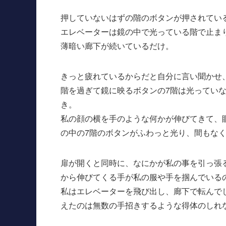
押していないはずの階のボタンが押されてい
エレベーターは鏡の中で光っている階で止ま
薄暗い廊下が続いているだけ。
きっと疲れているからだと自分に言い聞かせ
階を過ぎて鏡に映るボタンの7階は光ってい
き。
私の顔の横を手のような何かが伸びてきて、
の中の7階のボタンがふわっと光り、間もなく
扉が開くと同時に、なにかが私の事を引っ張
から伸びてくる手が私の服や手を掴んでいる
私はエレベーターを飛び出し、廊下で転んで
えたのは無数の手招きするような得体のしれ