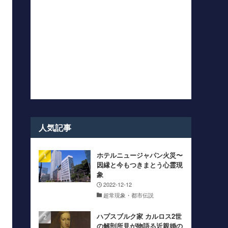
人気記事
ホテルニュージャパン火災〜
因縁と今もつきまとう心霊現
象
2022-12-12
超常現象・都市伝説
ハプスブルク家 カルロス2世
の解剖所見が物語る近親婚の