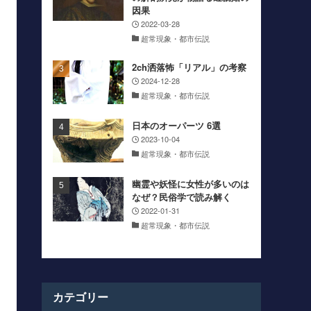
因果
2022-03-28
超常現象・都市伝説
2ch洒落怖「リアル」の考察
2024-12-28
超常現象・都市伝説
日本のオーパーツ 6選
2023-10-04
超常現象・都市伝説
幽霊や妖怪に女性が多いのは
なぜ？民俗学で読み解く
2022-01-31
超常現象・都市伝説
カテゴリー