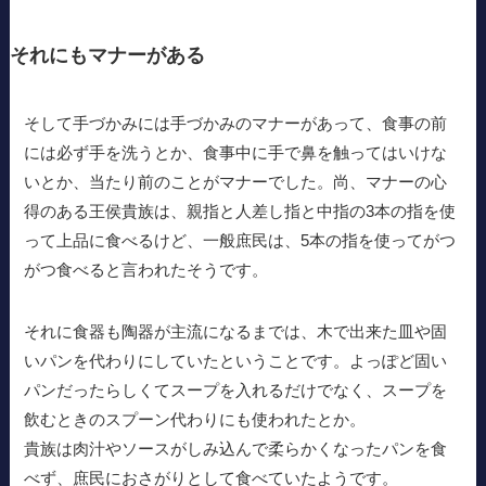
それにもマナーがある
そして手づかみには手づかみのマナーがあって、食事の前
には必ず手を洗うとか、食事中に手で鼻を触ってはいけな
いとか、当たり前のことがマナーでした。尚、マナーの心
得のある王侯貴族は、親指と人差し指と中指の3本の指を使
って上品に食べるけど、一般庶民は、5本の指を使ってがつ
がつ食べると言われたそうです。
それに食器も陶器が主流になるまでは、木で出来た皿や固
いパンを代わりにしていたということです。よっぽど固い
パンだったらしくてスープを入れるだけでなく、スープを
飲むときのスプーン代わりにも使われたとか。
貴族は肉汁やソースがしみ込んで柔らかくなったパンを食
べず、庶民におさがりとして食べていたようです。