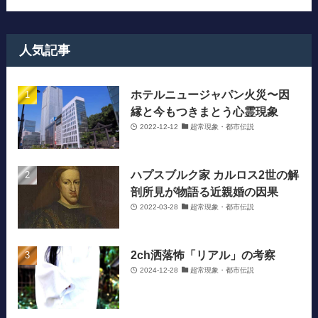
人気記事
ホテルニュージャパン火災〜因
縁と今もつきまとう心霊現象
2022-12-12
超常現象・都市伝説
ハプスブルク家 カルロス2世の解
剖所見が物語る近親婚の因果
2022-03-28
超常現象・都市伝説
2ch洒落怖「リアル」の考察
2024-12-28
超常現象・都市伝説