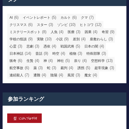
(6)
(5)
(6)
(7)
AI
イベントレポート
カルト
クマ
(6)
(3)
(10)
(12)
クリスマス
スター
ゾンビ
ヒトコワ
(8)
(4)
(3)
(4)
(9)
ミステリースポット
人魚
医療
因果
奇習
(9)
(10)
(9)
(4)
(3)
学校の怪談
実験
小説
差別
座敷わらし
(3)
(3)
(4)
(5)
(4)
心霊
悲劇
憑依
戦国武将
日本の闇
(14)
(9)
(4)
(3)
(3)
日本神話
昔話
時空
植物
特殊部隊
(6)
(4)
(4)
(5)
(4)
(13)
猟奇
生贄
神
神社
祟り
空想科学
(6)
(3)
(3)
(4)
(5)
(3)
航空事故
薬
蛇
裁判
誘拐
超常現象
(7)
(4)
(4)
(3)
(4)
連続殺人
遭難
陰陽
風習
魔女
参加ランキング